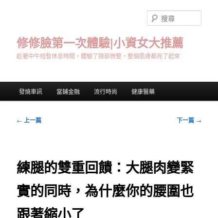
跳
至
搜
主
尋
要
修修臉第一次體驗|小資女大推薦
內
趁著中午短暫休息時間，體驗了臉部微整，整個肌膚都亮了起來
容
主
發燒車訊
當鋪金融
流行時尚
健康醫藥
要
選
單
文
←
上一篇
下一篇
→
章
導
覽
練腿的雙重回饋：大腿肉變緊
實的同時，為什麼你的腰圍也
跟著縮小了