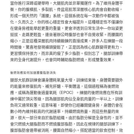
當你進行深蹲或硬舉時，大腿肌肉並非單獨運作。為了維持身體平
衡，你的腹橫肌、多裂肌、骨盆底肌等深層核心肌肉會自動收縮，
形成一個天然的「護腰」系統。這個系統在每一次動作中都被強
化，久而久之，你的核心穩定性會大幅提升。這種穩定性不僅讓你
在健身房裡能舉起更重的重量，更會滲透到日常生活中—你站姿更
挺拔、走路更輕盈，連坐著辦公時腹部也會不自覺收緊。而腰圍的
縮小，正是這種深層肌肉持續鍛鍊的直接成果。許多人在練腿一段
時間後，驚喜地發現褲頭變鬆了，正是因為核心肌群變得更有力、
更習慣保持張力，而非真的瘦了多少脂肪。但別忘了，腿部訓練帶
來的全身代謝提升，也會同時輔助脂肪燃燒，形成雙重效果。
後燃效應如何加速腰腹脂肪消失
腿部大肌群訓練會讓身體耗氧量大增，訓練結束後，身體需要額外
的能量來修復肌肉、補充肝醣、平衡體溫，這個過程稱為後燃效
應，或稱為運動後過量氧耗（EPOC）。練腿的後燃效應在所有訓
練中屬於頂尖等級，因為腿部肌肉佔全身肌肉量的一半以上，訓練
負荷又通常較重。這意味著，即使你已經離開健身房，身體仍會在
數小時內維持較高的代謝速率，持續燃燒熱量。而這些熱量的來
源，很大一部分來自於脂肪組織。由於脂肪分解是全身性的，並不
會只燃燒大腿脂肪而不燃燒腹部脂肪，因此在規律的腿部訓練下，
腹部脂肪會連帶被消耗，腰圍自然縮小。搭配適當的飲食控制，效