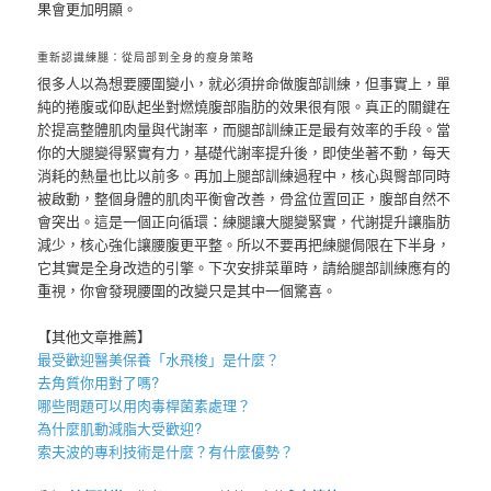
果會更加明顯。
重新認識練腿：從局部到全身的瘦身策略
很多人以為想要腰圍變小，就必須拚命做腹部訓練，但事實上，單
純的捲腹或仰臥起坐對燃燒腹部脂肪的效果很有限。真正的關鍵在
於提高整體肌肉量與代謝率，而腿部訓練正是最有效率的手段。當
你的大腿變得緊實有力，基礎代謝率提升後，即使坐著不動，每天
消耗的熱量也比以前多。再加上腿部訓練過程中，核心與臀部同時
被啟動，整個身體的肌肉平衡會改善，骨盆位置回正，腹部自然不
會突出。這是一個正向循環：練腿讓大腿變緊實，代謝提升讓脂肪
減少，核心強化讓腰腹更平整。所以不要再把練腿侷限在下半身，
它其實是全身改造的引擎。下次安排菜單時，請給腿部訓練應有的
重視，你會發現腰圍的改變只是其中一個驚喜。
【其他文章推薦】
最受歡迎醫美保養「
水飛梭
」是什麼？
去角質
你用對了嗎?
哪些問題可以用
肉毒桿菌
素處理？
為什麼
肌動減脂
大受歡迎?
索夫波
的專利技術是什麼？有什麼優勢？