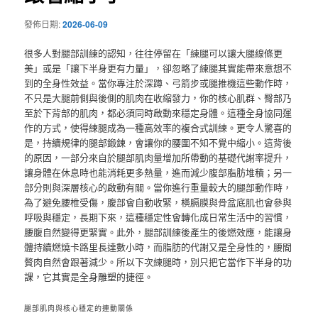
發佈日期:
2026-06-09
很多人對腿部訓練的認知，往往停留在「練腿可以讓大腿線條更
美」或是「讓下半身更有力量」，卻忽略了練腿其實能帶來意想不
到的全身性效益。當你專注於深蹲、弓箭步或腿推機這些動作時，
不只是大腿前側與後側的肌肉在收縮發力，你的核心肌群、臀部乃
至於下背部的肌肉，都必須同時啟動來穩定身體。這種全身協同運
作的方式，使得練腿成為一種高效率的複合式訓練。更令人驚喜的
是，持續規律的腿部鍛鍊，會讓你的腰圍不知不覺中縮小。這背後
的原因，一部分來自於腿部肌肉量增加所帶動的基礎代謝率提升，
讓身體在休息時也能消耗更多熱量，進而減少腹部脂肪堆積；另一
部分則與深層核心的啟動有關。當你進行重量較大的腿部動作時，
為了避免腰椎受傷，腹部會自動收緊，橫膈膜與骨盆底肌也會參與
呼吸與穩定，長期下來，這種穩定性會轉化成日常生活中的習慣，
腰腹自然變得更緊實。此外，腿部訓練後產生的後燃效應，能讓身
體持續燃燒卡路里長達數小時，而脂肪的代謝又是全身性的，腰間
贅肉自然會跟著減少。所以下次練腿時，別只把它當作下半身的功
課，它其實是全身雕塑的捷徑。
腿部肌肉與核心穩定的連動關係