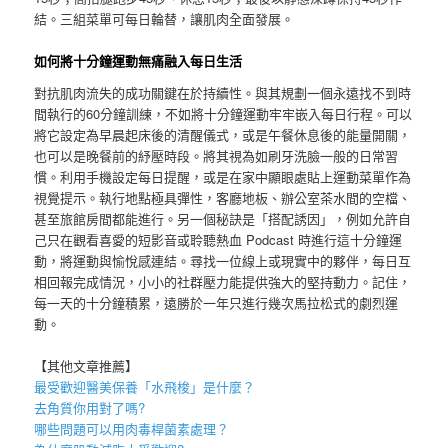
結。三組菜單可每日輪替，讓肌肉全面發展。
如何將十分鐘運動無痛融入每日生活
對抗肌肉流失的成功關鍵在於持續性。與其規劃一個永遠找不到時
間執行的60分鐘訓練，不如將十分鐘運動牢牢嵌入每日行程。可以
將它設定為早晨起床後的清醒儀式，或是午餐休息後的能量開關，
也可以是晚餐前的紓壓時段。將其視為如刷牙洗臉一般的日常習
慣。利用手機設定每日提醒，或是在家中顯眼處貼上運動菜單作為
視覺提示。執行地點極具彈性，客廳地板、辦公室茶水間的空檔、
甚至旅館房間都能進行。另一個秘訣是「搭配誘因」，例如允許自
己只在觀看喜愛的短影音或聆聽熱血 Podcast 時進行這十分鐘運
動，將運動與愉悅感連結。尋找一位線上或現實中的夥伴，每日互
相回報完成情況，小小的社群壓力能提供強大的堅持動力。記住，
每一天的十分鐘積累，遠勝於一年只進行幾次馬拉松式的劇烈運
動。
【其他文章推薦】
最受歡迎醫美保養「
水飛梭
」是什麼？
去角質
你用對了嗎?
哪些問題可以用
肉毒桿菌
素處理？