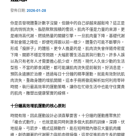
發佈日期:
2026-01-28
你是否發現體重計數字沒變，但鏡中的自己卻越來越鬆垮？這正是
肌肉悄悄流失、脂肪默默囤積的警訊。肌肉不僅是力量的來源，更
是維持高代謝、燃燒熱量的關鍵引擎。一旦肌肉量下降，基礎代謝
率就會隨之降低，即便吃得跟以前一樣少，體重仍可能不斷攀升，
形成「瘦胖子」的體態。更令人擔憂的是，肌肉流失會伴隨骨密度
下降、關節不穩定等問題，大幅影響生活品質與行動力。許多人誤
以為只有老年人才需要擔心肌少症，然而，現代人久坐少動的生活
型態、不當的節食減肥，都可能讓肌肉流失提前報到。好消息是，
預防永遠勝於治療，透過每日十分鐘的精準運動，就能有效對抗肌
肉流失，重啟身體的增肌開關。這本手冊將徹底解析如何利用零碎
時間，執行最高效率的運動策略，讓你在忙碌生活中也能守住寶貴
的肌肉，雕塑出健康緊實的線條。
十分鐘高效增肌運動的核心原則
時間有限，因此運動設計必須直擊要害。十分鐘的運動應聚焦於
「複合式動作」，也就是能同時刺激多個大肌群的訓練。深蹲、伏
地挺身、弓箭步、橋式這類動作，能在短時間內徵召大量肌肉纖
維，創造顯著的代謝壓力與肌肉微損傷，這是促進肌肉生長的關鍵