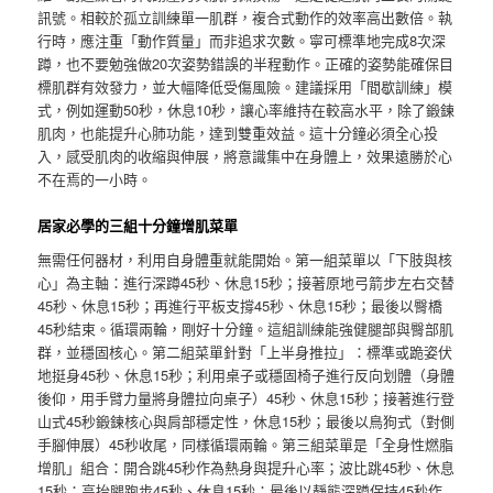
訊號。相較於孤立訓練單一肌群，複合式動作的效率高出數倍。執
行時，應注重「動作質量」而非追求次數。寧可標準地完成8次深
蹲，也不要勉強做20次姿勢錯誤的半程動作。正確的姿勢能確保目
標肌群有效發力，並大幅降低受傷風險。建議採用「間歇訓練」模
式，例如運動50秒，休息10秒，讓心率維持在較高水平，除了鍛鍊
肌肉，也能提升心肺功能，達到雙重效益。這十分鐘必須全心投
入，感受肌肉的收縮與伸展，將意識集中在身體上，效果遠勝於心
不在焉的一小時。
居家必學的三組十分鐘增肌菜單
無需任何器材，利用自身體重就能開始。第一組菜單以「下肢與核
心」為主軸：進行深蹲45秒、休息15秒；接著原地弓箭步左右交替
45秒、休息15秒；再進行平板支撐45秒、休息15秒；最後以臀橋
45秒結束。循環兩輪，剛好十分鐘。這組訓練能強健腿部與臀部肌
群，並穩固核心。第二組菜單針對「上半身推拉」：標準或跪姿伏
地挺身45秒、休息15秒；利用桌子或穩固椅子進行反向划體（身體
後仰，用手臂力量將身體拉向桌子）45秒、休息15秒；接著進行登
山式45秒鍛鍊核心與肩部穩定性，休息15秒；最後以鳥狗式（對側
手腳伸展）45秒收尾，同樣循環兩輪。第三組菜單是「全身性燃脂
增肌」組合：開合跳45秒作為熱身與提升心率；波比跳45秒、休息
15秒；高抬腿跑步45秒、休息15秒；最後以靜態深蹲保持45秒作