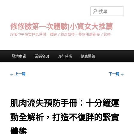
跳
至
搜
主
尋
要
修修臉第一次體驗|小資女大推薦
內
趁著中午短暫休息時間，體驗了臉部微整，整個肌膚都亮了起來
容
主
發燒車訊
當鋪金融
流行時尚
健康醫藥
要
選
單
文
←
上一篇
下一篇
→
章
導
覽
肌肉流失預防手冊：十分鐘運
動全解析，打造不復胖的緊實
體態