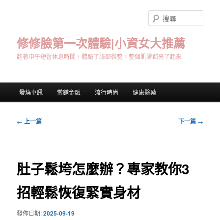
跳
至
搜
主
尋
要
修修臉第一次體驗|小資女大推薦
內
趁著中午短暫休息時間，體驗了臉部微整，整個肌膚都亮了起來
容
主
發燒車訊
當鋪金融
流行時尚
健康醫藥
要
選
單
文
←
上一篇
下一篇
→
章
導
覽
肚子鬆垮怎麼辦？專家教你3
招輕鬆恢復緊實身材
發佈日期:
2025-09-19