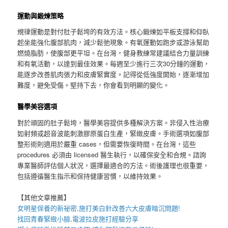
運動與鍛煉策略
規律運動是對付肚子鬆垮的有效方法。核心鍛煉如平板支撐和仰臥
起坐能強化腹部肌肉，減少鬆弛現象。有氧運動如跑步或游泳幫助
燃燒脂肪，使腹部更平坦。在台灣，健身教練常建議結合力量訓練
和有氧活動，以達到最佳效果。每週至少進行三次30分鐘的運動，
能逐步改善肌肉張力和皮膚緊實度。記得從低強度開始，逐漸增加
難度，避免受傷。堅持下去，你會看到明顯的變化。
醫學美容選項
對於頑固的肚子鬆垮，醫學美容提供多種解決方案。非侵入性治療
如射頻或超音波能刺激膠原蛋白生產，緊緻皮膚。手術選項如腹部
整形術則適用於嚴重 cases，但需要恢復時間。在台灣，這些
procedures 必須由 licensed 醫生執行，以確保安全和合規。諮詢
專業醫師評估個人狀況，選擇最適合的方法。術後護理也很重要，
包括遵循醫生指示和保持健康習慣，以維持效果。
【其他文章推薦】
女明星保養的新祕密,施打
美白針
改善六大皮膚暗沉問題!
找回青春緊緻小臉,
電波拉皮
施打經驗分享