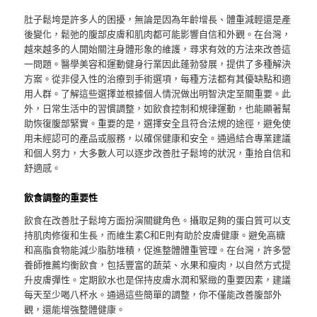
肚子鬆垮是許多人的困擾，無論是因為年齡增長、體重減輕還是產
後變化，鬆弛的腹部皮膚和肌肉都可能影響自信和外觀。在台灣，
越來越多的人開始關注身體形象的維護，尋求有效的方法來改善這
一問題。醫學美容和運動健身行業因此蓬勃發展，提供了多種解決
方案。從非侵入性的治療到手術選項，每種方法都有其優缺點和適
用人群。了解這些選擇並根據個人情況做出明智決定至關重要。此
外，日常生活中的習慣調整，如飲食控制和規律運動，也能顯著幫
助恢復腹部緊實。重要的是，選擇安全且符合法規的途徑，避免使
用未經認可的產品或服務，以確保健康和安全。通過結合專業建議
和個人努力，大多數人可以逐步改善肚子鬆垮的狀況，重拾自信和
舒適感。
飲食調整的重要性
飲食在改善肚子鬆垮方面扮演關鍵角色。攝取足夠的蛋白質可以支
持肌肉修復和生長，而維生素C和E則有助於皮膚健康。避免高糖
和高脂食物能減少脂肪堆積，促進整體體重管理。在台灣，許多營
養師推薦均衡飲食，包括豐富的蔬菜、水果和瘦肉，以自然方式提
升皮膚彈性。定期飲水也是保持皮膚水潤和緊緻的重要因素，建議
每天至少喝八杯水。通過這些簡單的調整，你不僅能改善腹部外
觀，還能增強整體健康。