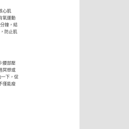
核心肌
有氧運動
0分鐘，結
拉伸，防止肌
少腰部壓
過冥想或
動一下，促
不僅能瘦