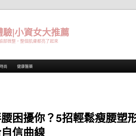
驗|小資女大推薦
臉部微整，整個肌膚都亮了起來
時尚
健康醫藥
胖腰困擾你？5招輕鬆瘦腰塑
拾自信曲線