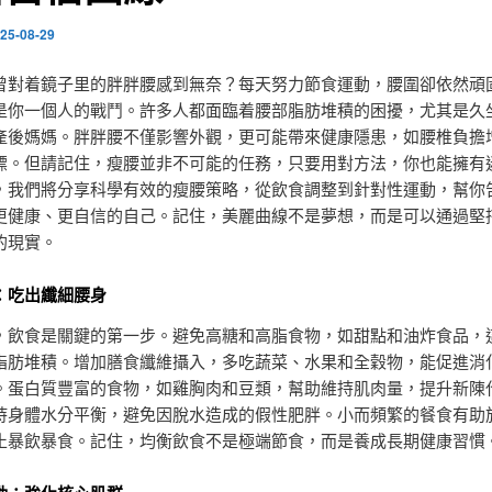
25-08-29
曾對着鏡子里的胖胖腰感到無奈？每天努力節食運動，腰圍卻依然頑
是你一個人的戰鬥。許多人都面臨着腰部脂肪堆積的困擾，尤其是久
產後媽媽。胖胖腰不僅影響外觀，更可能帶來健康隱患，如腰椎負擔
標。但請記住，瘦腰並非不可能的任務，只要用對方法，你也能擁有
，我們將分享科學有效的瘦腰策略，從飲食調整到針對性運動，幫你
更健康、更自信的自己。記住，美麗曲線不是夢想，而是可以通過堅
的現實。
：吃出纖細腰身
，飲食是關鍵的第一步。避免高糖和高脂食物，如甜點和油炸食品，
脂肪堆積。增加膳食纖維攝入，多吃蔬菜、水果和全穀物，能促進消
。蛋白質豐富的食物，如雞胸肉和豆類，幫助維持肌肉量，提升新陳
持身體水分平衡，避免因脫水造成的假性肥胖。小而頻繁的餐食有助
止暴飲暴食。記住，均衡飲食不是極端節食，而是養成長期健康習慣