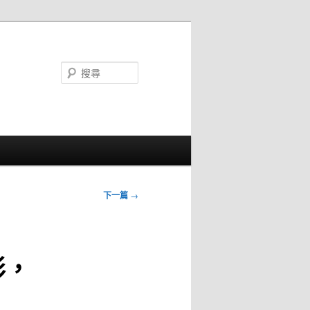
搜
尋
下一篇
→
形，