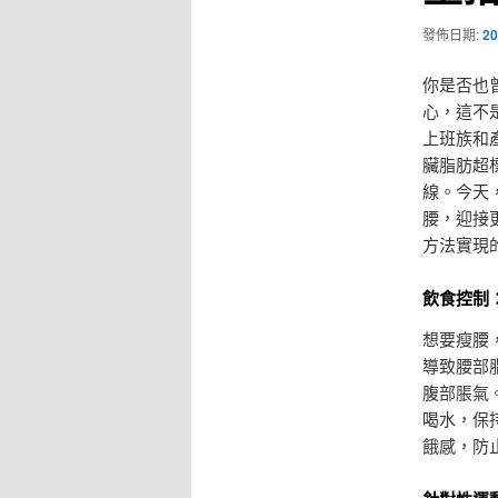
發佈日期:
20
你是否也
心，這不
上班族和
臟脂肪超
線。今天
腰，迎接
方法實現
飲食控制
想要瘦腰
導致腰部
腹部脹氣
喝水，保
餓感，防