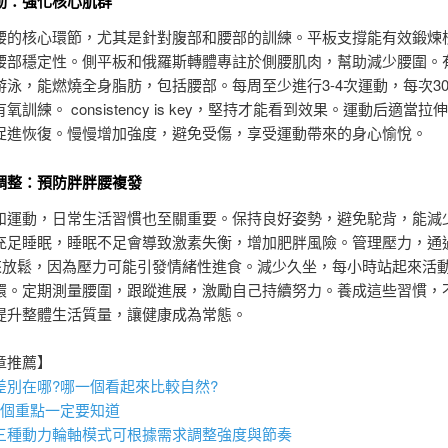
動：強化核心肌群
腰的核心環節，尤其是針對腹部和腰部的訓練。平板支撐能有效鍛煉
腰部穩定性。側平板和俄羅斯轉體專註於側腰肌肉，幫助減少腰圍。
游泳，能燃燒全身脂肪，包括腰部。每周至少進行3-4次運動，每次3
氧訓練。 consistency is key，堅持才能看到效果。運動后適當
促進恢復。慢慢增加強度，避免受傷，享受運動帶來的身心愉悅。
調整：預防胖胖腰複發
和運動，日常生活習慣也至關重要。保持良好姿勢，避免駝背，能減
充足睡眠，睡眠不足會導致激素失衡，增加肥胖風險。管理壓力，通
es 來放鬆，因為壓力可能引發情緒性進食。減少久坐，每小時站起來活
環。定期測量腰圍，跟蹤進展，激勵自己持續努力。養成這些習慣，
提升整體生活質量，讓健康成為常態。
章推薦】
差別在哪?哪一個看起來比較自然?
6個重點一定要知道
三種動力輪軸模式可根據需求調整強度與節奏