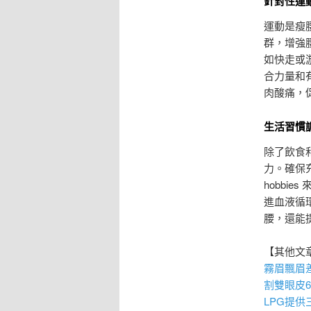
針對性運
運動是瘦
群，增強
如快走或
合力量和有
肉酸痛，
生活習慣
除了飲食
力。確保
hobbi
進血液循
腰，還能
【其他文
霧眉
飄眉
割雙眼皮
LPG
提供