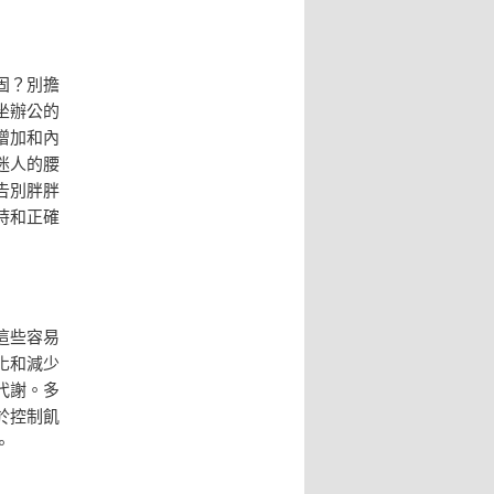
固？別擔
坐辦公的
增加和內
迷人的腰
告別胖胖
持和正確
這些容易
化和減少
代謝。多
於控制飢
。