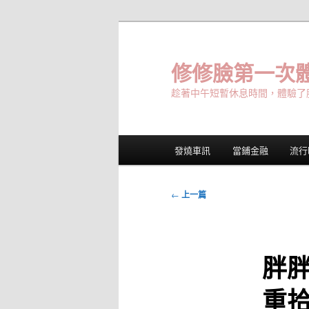
跳
至
主
修修臉第一次體
要
趁著中午短暫休息時間，體驗了
內
容
主
發燒車訊
當鋪金融
流行
要
選
單
文
←
上一篇
章
導
覽
胖
重