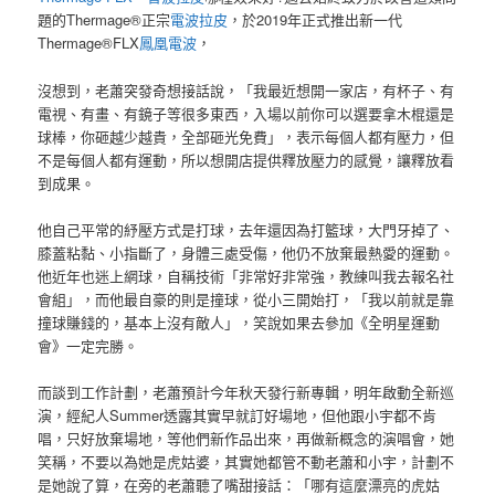
題的Thermage®正宗
電波拉皮
，於2019年正式推出新一代
Thermage®FLX
鳳凰電波
，
沒想到，老蕭突發奇想接話說，「我最近想開一家店，有杯子、有
電視、有畫、有鏡子等很多東西，入場以前你可以選要拿木棍還是
球棒，你砸越少越貴，全部砸光免費」，表示每個人都有壓力，但
不是每個人都有運動，所以想開店提供釋放壓力的感覺，讓釋放看
到成果。
他自己平常的紓壓方式是打球，去年還因為打籃球，大門牙掉了、
膝蓋粘黏、小指斷了，身體三處受傷，他仍不放棄最熱愛的運動。
他近年也迷上網球，自稱技術「非常好非常強，教練叫我去報名社
會組」，而他最自豪的則是撞球，從小三開始打，「我以前就是靠
撞球賺錢的，基本上沒有敵人」，笑說如果去參加《全明星運動
會》一定完勝。
而談到工作計劃，老蕭預計今年秋天發行新專輯，明年啟動全新巡
演，經紀人Summer透露其實早就訂好場地，但他跟小宇都不肯
唱，只好放棄場地，等他們新作品出來，再做新概念的演唱會，她
笑稱，不要以為她是虎姑婆，其實她都管不動老蕭和小宇，計劃不
是她說了算，在旁的老蕭聽了嘴甜接話：「哪有這麼漂亮的虎姑