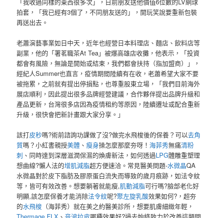
「我收過同樣的東西很多次」，日前朋友送他價值6位數的LV網球
拍套，「我已經有3個了，不同朋友送的」，開玩笑說要重新包裝
再送出去。
老蕭演藝事業如日中天，近年也經營日本料理店、麵店、飲料店等
副業，他的「署茗職茶At Tea」被爆高雄店收攤，他表示，「投資
都會有風險，無論是開始或結束，我們都會扶持（指加盟商）」，
經紀人Summer也直言，疫情期間陸續有在收，老蕭希望大家不要
被拖累，之前就有提出停損點，也尊重股東立場，「我們目前海外
展店順利，因此提出很多品牌經營建議，合作夥伴提出品牌升級和
產品更新，台灣很多店因為疫情租約等原因，陸續遷址或配合重新
升級，很快會把新計畫跟大家分享。」
該打
皮秒
嗎?術前諮詢功課做了沒?做完水飛梭後的保養？可以
去角
質
嗎？小紅書親授
美體
、
瘦身
操怎麼那麼夯呀！
海菲秀
無痛
清粉
刺
、同時達到深層滋潤保濕的煥膚新法，如何透過
LPG
體雕重塑理
想曲線?懶人法的
增肌減脂
超方便速洽。常見醫美問題-
水微晶
QA
水微晶對於皮下脂肪及膠原蛋白流失而導致的歲月痕跡，如法令紋
等，皆可有效改善。想要躺著就能瘦,
肌動減脂
可行嗎?臉部老化好
明顯,該怎麼保養才能消除
法令紋
呢?
聚左旋乳酸
效果如何?，超夯
的
水飛梭
（海菲秀）就在美之約醫美診所，想要肌膚細緻年輕，
Thermage FLX
、
音波拉皮
哪種效果好?過去始終致力於改善這類問