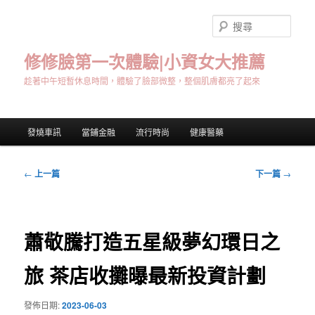
跳
至
搜
主
尋
要
修修臉第一次體驗|小資女大推薦
內
趁著中午短暫休息時間，體驗了臉部微整，整個肌膚都亮了起來
容
主
發燒車訊
當鋪金融
流行時尚
健康醫藥
要
選
單
文
←
上一篇
下一篇
→
章
導
覽
蕭敬騰打造五星級夢幻環日之
旅 茶店收攤曝最新投資計劃
發佈日期:
2023-06-03