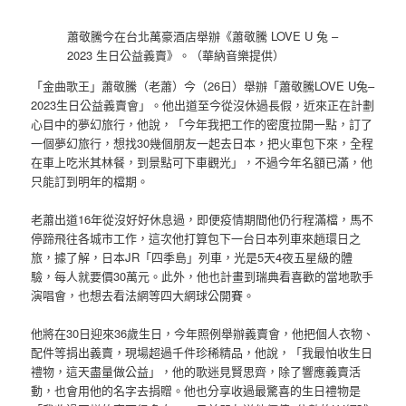
蕭敬騰今在台北萬豪酒店舉辦《蕭敬騰 LOVE U 兔 –
2023 生日公益義賣》。（華納音樂提供）
「金曲歌王」蕭敬騰（老蕭）今（26日）舉辦「蕭敬騰LOVE U兔–
2023生日公益義賣會」。他出道至今從沒休過長假，近來正在計劃
心目中的夢幻旅行，他說，「今年我把工作的密度拉開一點，訂了
一個夢幻旅行，想找30幾個朋友一起去日本，把火車包下來，全程
在車上吃米其林餐，到景點可下車觀光」，不過今年名額已滿，他
只能訂到明年的檔期。
老蕭出道16年從沒好好休息過，即便疫情期間他仍行程滿檔，馬不
停蹄飛往各城市工作，這次他打算包下一台日本列車來趟環日之
旅，據了解，日本JR「四季島」列車，光是5天4夜五星級的體
驗，每人就要價30萬元。此外，他也計畫到瑞典看喜歡的當地歌手
演唱會，也想去看法網等四大網球公開賽。
他將在30日迎來36歲生日，今年照例舉辦義賣會，他把個人衣物、
配件等捐出義賣，現場超過千件珍稀精品，他說，「我最怕收生日
禮物，這天盡量做公益」，他的歌迷見賢思齊，除了響應義賣活
動，也會用他的名字去捐贈。他也分享收過最驚喜的生日禮物是