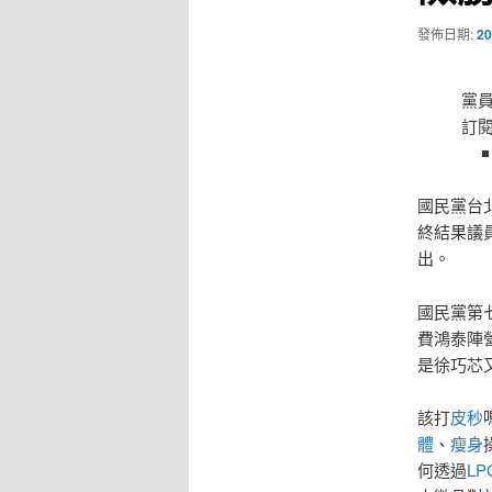
發佈日期:
20
黨員
訂
國民黨台
終結果議
出。
國民黨第
費鴻泰陣
是徐巧芯
該打
皮秒
體
、
瘦身
何透過
LP