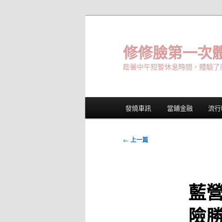
跳
至
主
修修臉第一次體
要
趁著中午短暫休息時間，體驗了
內
容
主
發燒車訊
當鋪金融
流行
要
選
單
文
←
上一篇
章
導
覽
藍
險勝