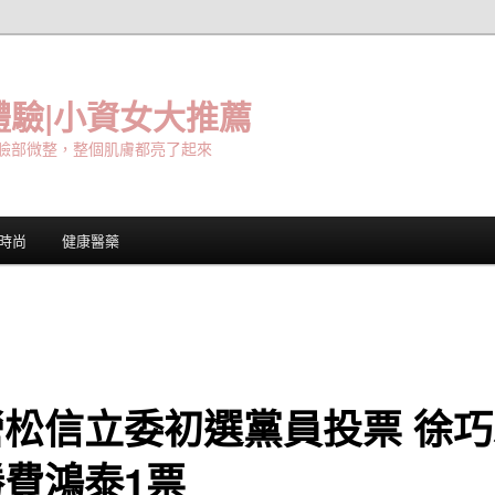
驗|小資女大推薦
臉部微整，整個肌膚都亮了起來
時尚
健康醫藥
營松信立委初選黨員投票 徐巧
費鴻泰1票