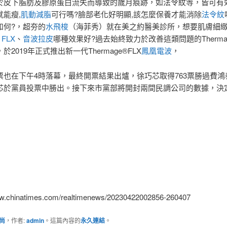
於皮下脂肪及膠原蛋白流失而導致的歲月痕跡，如法令紋等，皆可有
能瘦,
肌動減脂
可行嗎?臉部老化好明顯,該怎麼保養才能消除
法令紋
如何?，超夯的
水飛梭
（海菲秀）就在美之約醫美診所，想要肌膚細
 FLX
、
音波拉皮
哪種效果好?過去始終致力於改善這類問題的Therma
，於2019年正式推出新一代Thermage®FLX
鳳凰電波
，
票也在下午4時落幕，最終開票結果出爐，徐巧芯取得763票勝過費鴻泰
芯於黨員投票中勝出。接下來市黨部將開封兩間民調公司的數據，決
ww.chinatimes.com/realtimenews/20230422002856-260407
尚
，作者:
admin
。這篇內容的
永久連結
。