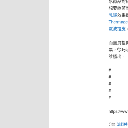
水微晶對
想要躺著就
乳酸
效果
Thermage
電波拉皮
而黨員投
票，徐巧
誰勝出。
#
#
#
#
#
https://w
分類:
流行時