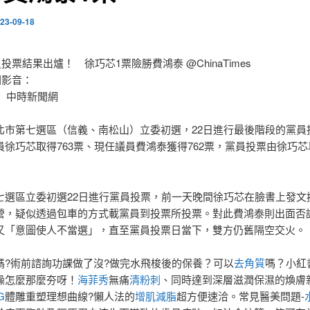
23-09-18
投票結果出爐！ 徐巧芯1票險勝費鴻泰 @ChinaTimes ​
閱影音：
中時新聞網
北市第七選區（信義、南松山）立委初選，22日進行最後階段的黨員
員徐巧芯取得763票、現任議員費鴻泰獲得762票，黨員投票由徐巧芯
七選區立委初選22日進行黨員投票，前一天晚間徐巧芯在臉書上發文
營，疑似透過包車的方式載黨員到投票所投票。對此費鴻泰則出面否
又「意圖使人不當選」，直至黨員投票日當下，雙方仍舊隔空交火。
嗎?術前諮詢功課做了沒?做完水飛梭後的保養？可以
去角質
嗎？小紅
操怎麼那麼夯呀！
海菲秀
無痛
清粉刺
、同時達到深層滋潤保濕的煥膚
G
體雕重塑理想曲線?懶人法的
增肌減脂
超方便速洽。常見醫美問題-