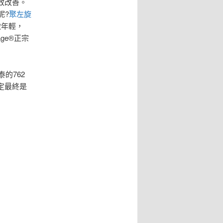
效改善。
呢?
聚左旋
緻年輕，
ge®正宗
的762
定最終是