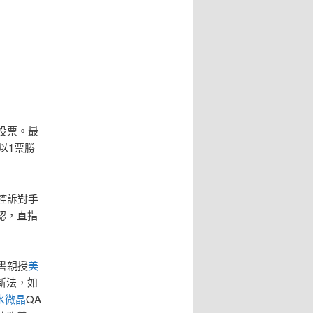
投票。最
以1票勝
控訴對手
認，直指
書親授
美
新法，如
水微晶
QA