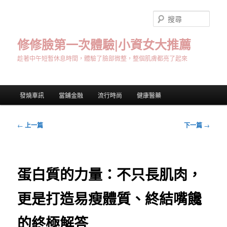
跳
至
搜
主
尋
要
修修臉第一次體驗|小資女大推薦
內
趁著中午短暫休息時間，體驗了臉部微整，整個肌膚都亮了起來
容
主
發燒車訊
當鋪金融
流行時尚
健康醫藥
要
選
單
文
←
上一篇
下一篇
→
章
導
覽
蛋白質的力量：不只長肌肉，
更是打造易瘦體質、終結嘴饞
的終極解答