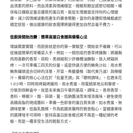
血清素的原料，而血清素與情緒穩定、睡眠和飽足感密切相關。確
保每日攝取足量且優質的蛋白質，能從生理層面支持你的心理健
康，減少因情緒波動而產生的暴食衝動。當你的身體和情緒都處於
穩定狀態，做出健康的飲食選擇將變得更加自然且毫不費力。
從廚房開始改變：簡單高蛋白食譜與備餐心法
理論需要實踐，而廚房就是你的第一實驗室。開始並不複雜，可以
從幾道簡單的常備菜入手。例如，一鍋到底的香草烤雞胸：將雞胸
肉用喜歡的香草、蒜粉、黑胡椒和少許橄欖油醃製，放入烤箱烘
烤，一次可準備三四天的份量。或是快速方便的鮪魚沙拉：用水煮
鮪魚罐頭混合切碎的洋蔥、芹菜、希臘優格（取代美乃滋）與檸檬
汁。備餐的核心心法在於「批量烹調」與「聰明調味」。在週末花
1-2小時，同時用烤箱烤雞肉、用水煮蛋、用電鍋蒸地瓜和藜麥。
分裝到保鮮盒中，就是未來幾日午餐的基底。調味上，善用香草、
香料、檸檬汁、醋、蒜頭、薑、低鈉醬油等來增添風味，避免使用
高糖高脂的現成醬料。準備一些即食的蛋白質來源，如水煮蛋、無
調味堅果、低脂乳酪條，作為飢餓來襲時的救急點心。當健康美味
的選擇唾手可得時，堅持高蛋白飲食模式將不再是一種紀律的考
驗，而是一種享受生活的輕鬆方式。