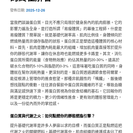
發佈日期:
2025-12-26
當我們談論蛋白質，目光不應只局限於健身房內的肌肉膨脹。它的
影響力遍及全身，是打造所謂「易瘦體質」的幕後工程師。什麼是
易瘦體質？簡單說，就是基礎代謝率高、肌肉比例佳，身體傾向於
燃燒熱量而非儲存脂肪的狀態。蛋白質正是塑造這種體質的核心材
料。首先，肌肉是體內耗能最大的組織，增加肌肉量直接等於提升
你的靜態代謝率，讓你在休息時也能燃燒更多卡路里。其次，消化
蛋白質所需的能量（食物熱效應）約佔其熱量的20-30%，遠高於
碳水化合物的5-10%與脂肪的0-3%，這意味著吃蛋白質的同時，身
體就在幫你消耗熱量。更深刻的是，蛋白質透過調節食慾荷爾蒙，
能從根源上管理你的進食慾望。那種非飢餓性的「嘴饞」、飯後總
想找甜點的衝動，往往源自餐飲中蛋白質與纖維的不足，導致血糖
與滿足感快速下滑。將蛋白質視為你飲食結構的基石，它回報你的
將是更穩定的精力、更少的情緒性進食、更有效的體態管理能力，
以及一份從內而外的掌控感。
蛋白質與代謝之火：如何點燃你的靜態燃脂引擎？
提升基礎代謝率是許多人夢寐以求的目標，而蛋白質正是點燃這把
代謝之火的關鍵燃料。基礎代謝率中，肌肉組織的維護成本佔了相