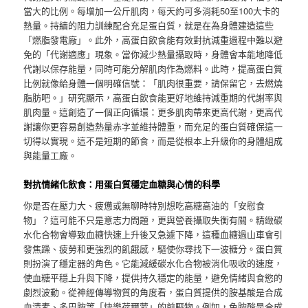
當大的比例。每增加一公斤肌肉，每天約可多消耗50至100大卡的
熱量。持續的阻力訓練配合充足蛋白質，就是在為身體建造這些
「燃脂發電廠」。此外，高蛋白飲食能有效對抗減重過程中難以避
免的「代謝適應」現象。當你減少熱量攝取時，身體會本能地降低
代謝以保存能量，同時可能分解肌肉作為燃料。此時，提高蛋白質
比例就像給身體一個明確信號：「肌肉很重要，請保留它，去燃燒
脂肪吧。」研究顯示，高蛋白飲食能更好地維持減重期的代謝率與
肌肉量。這創造了一個正向循環：更多肌肉帶來更高代謝，更高代
謝讓你更容易創造熱量赤字並維持體重，而充足的蛋白質確保這一
切得以實現。這不是短期的節食，而是從根本上升級你的身體組成
與能量工廠。
對抗情緒化飲食：用蛋白質穩定血糖與心情的科學
你是否在壓力大、疲憊或無聊時特別想吃高糖高油的「安慰食
物」？這可能不只是意志力問題，更與營養攝取失衡有關。精緻碳
水化合物會導致血糖快速上升後又急遽下降，這種血糖過山車會引
發焦躁、疲勞和更強烈的飢餓感，驅使你尋找下一波糖分。蛋白質
則扮演了穩定器的角色。它能減緩碳水化合物被消化吸收的速度，
使血糖平穩上升與下降，提供持久穩定的能量，避免情緒與食慾的
劇烈波動。從神經傳導物質的角度看，蛋白質提供的胺基酸是合成
血清素、多巴胺等「快樂荷爾蒙」的前驅物。例如，色胺酸是合成