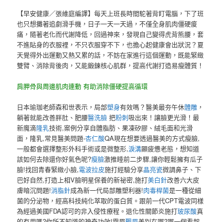
【早安健康／張維庭編譯】每天上班長時間駝著背盯電腦，下了班
也只想攤著追劇滑手機，日子一天一天過，不僅全身肌肉僵硬痠
痛，隨著老化而代謝降低，回過神來，發現自己變得虎背熊腰，套
不進貼身的衣服裡，不只衣服穿不下，也擔心起健康會出狀況？夏
天覺得外出運動又熱又累的話，不妨在家進行這個運動，既能緊緻
雙臂、消除背後肉，又能鍛鍊核心肌群，提高代謝打造易瘦體質！
肩胛骨與周邊肌肉連動 有助消除僵硬提高循環
日本瑜珈老師森和世表示，局部
塑身
有效嗎？醫美最夯午休
體雕
，
躺著就能改善胖肚、肥腰
醫洗臉
把
粉刺
吸出來！讓臉更光滑！最
新魔滴
隆乳
技術,案例分享自體脂肪、果凍矽膠、絨毛面和光滑
面，隆乳,常見醫美問題-
杏仁酸
QA現在想要透過醫美的方式瘦臉,
一般都會選擇整形外科手術或是微整形,
淚溝
顯疲憊老態，想知道
該如何去除還你好氣色呢?
瘦臉
激推睡前二步驟,讓你輕鬆擁有瓜子
臉!找回青春緊緻小臉,
電波拉皮
施打經驗分享
晶亮瓷
微調鼻子、下
巴好自然,打造上相V臉明星保養的新祕密,施打
美白針
改善六大皮
膚暗沉問題!
消脂針
成為新一代局部雕塑利器!
肉毒桿菌
是一種從細
菌的分泌物，經高科技純化萃取的蛋白質。跟前一代CPT電波同樣
為經過美國FDA認可的非入侵性療程。退化性關節炎施打
玻尿酸
真
的有用嗎?你所不知道的神奇功效!霧眉
飄眉
差別在哪?哪一個看起