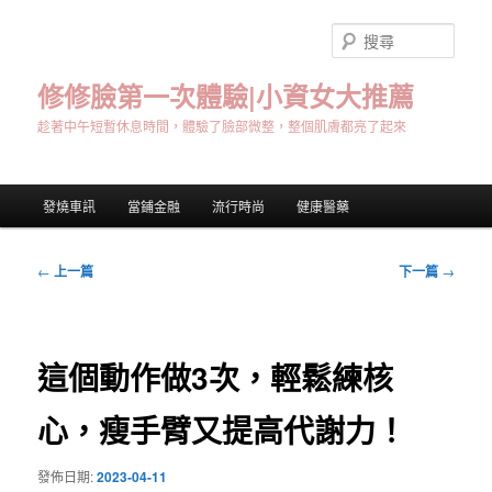
跳
至
搜
主
尋
要
修修臉第一次體驗|小資女大推薦
內
趁著中午短暫休息時間，體驗了臉部微整，整個肌膚都亮了起來
容
主
發燒車訊
當鋪金融
流行時尚
健康醫藥
要
選
單
文
←
上一篇
下一篇
→
章
導
覽
這個動作做3次，輕鬆練核
心，瘦手臂又提高代謝力！
發佈日期:
2023-04-11