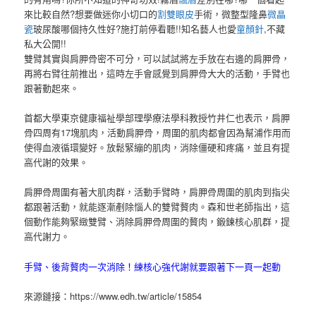
來比較自然?想要做迷你小切口的
割雙眼皮
手術，微整型隆鼻
微晶
瓷
玻尿酸哪個持久性好?施打前停看聽!!知名藝人也愛
童顏針
,不藏
私大公開!!
雙臂其實與肩胛骨密不可分，可以試試將左手放在右邊的肩胛骨，
再將右臂往前推出，這時左手會感覺到肩胛骨大大的活動，手臂也
跟著動起來。
首都大學東京健康福祉學部理學療法學科教授竹井仁也表示，肩胛
骨四周有17塊肌肉，活動肩胛骨，周圍的肌肉都會因為幫浦作用而
使得血液循環變好。放鬆緊繃的肌肉，消除僵硬和疼痛，並且有提
高代謝的效果。
肩胛骨周圍有著大肌肉群，活動手臂時，肩胛骨周圍的肌肉到指尖
都跟著活動，就能逐漸剷除惱人的雙臂贅肉。森和世老師指出，這
個動作能夠緊緻雙臂、消除肩胛骨周圍的贅肉，鍛鍊核心肌群，提
高代謝力。
手臂、後背贅肉一次消除！練核心強代謝就要跟著下一頁一起動
來源鏈接：https://www.edh.tw/article/15854