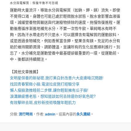
水分與電解質：恢復平衡不可忽視
運動時大量流汗，導致水分與電解質（如鈉、鉀、鎂）流失。即使
不覺得口渴，身體也可能已處於輕微脫水狀態。脫水會影響血液循
環，減緩營養物質輸送與代謝廢物排除的速度，拖慢恢復進程。運
動後應循序漸進地補充水分，不要一次性牛飲。單純喝水有時不
夠，因為汗水帶走的不只是水。可以選擇含有電解質的運動飲料，
或是透過食物補充，例如香蕉富含鉀，堅果含有鎂。充足的水分有
助於維持關節潤滑、調節體溫，並讓所有的生化反應順利進行。別
忘了，水分補充是運動營養中最基礎卻最重要的一環，從運動前、
中、後都該持續關注。
【其他文章推薦】
女明星保養的新祕密,施打
美白針
改善六大皮膚暗沉問題!
找回青春緊緻小臉,
電波拉皮
施打經驗分享
懶人
瘦臉
激推睡前二步驟,讓你輕鬆擁有瓜子臉!
淚溝
顯疲憊老態，想知道該如何去除還你好氣色呢?
有效擊碎去斑,
皮秒
新技術喚醒年輕肌力
分類:
流行時尚
，作者:
admin
。這篇內容的
永久連結
。