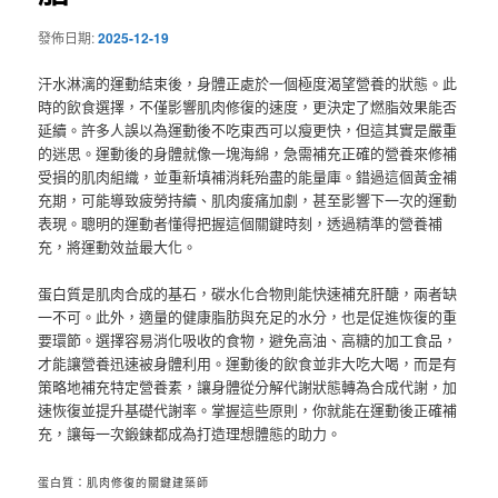
發佈日期:
2025-12-19
汗水淋漓的運動結束後，身體正處於一個極度渴望營養的狀態。此
時的飲食選擇，不僅影響肌肉修復的速度，更決定了燃脂效果能否
延續。許多人誤以為運動後不吃東西可以瘦更快，但這其實是嚴重
的迷思。運動後的身體就像一塊海綿，急需補充正確的營養來修補
受損的肌肉組織，並重新填補消耗殆盡的能量庫。錯過這個黃金補
充期，可能導致疲勞持續、肌肉痠痛加劇，甚至影響下一次的運動
表現。聰明的運動者懂得把握這個關鍵時刻，透過精準的營養補
充，將運動效益最大化。
蛋白質是肌肉合成的基石，碳水化合物則能快速補充肝醣，兩者缺
一不可。此外，適量的健康脂肪與充足的水分，也是促進恢復的重
要環節。選擇容易消化吸收的食物，避免高油、高糖的加工食品，
才能讓營養迅速被身體利用。運動後的飲食並非大吃大喝，而是有
策略地補充特定營養素，讓身體從分解代謝狀態轉為合成代謝，加
速恢復並提升基礎代謝率。掌握這些原則，你就能在運動後正確補
充，讓每一次鍛鍊都成為打造理想體態的助力。
蛋白質：肌肉修復的關鍵建築師