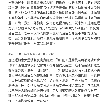
運動過程中，肌肉纖維會出現微小的撕裂，這是肌肉生長的必經過
程。蛋白質中的胺基酸正是修復這些損傷的原料。運動後補充優質
蛋白質，能提供身體所需的胺基酸，啟動肌肉蛋白質合成，促進肌
肉修復與生長。乳清蛋白因其吸收快速，常被視為運動後補充的首
選。豆漿、雞蛋、雞胸肉、魚肉也是優良的蛋白質來源。建議在運
動後30分鐘至1小時內補充，份量約為20至30克，相當於一杯乳清
蛋白飲或一份手掌大小的肉類。充足的蛋白質補充不僅能加速恢
復，減少延遲性肌肉痠痛，更能提高肌肉量，而肌肉量增加有助於
提升靜態代謝率，形成易瘦體質。
碳水化合物：補充能量、停止肌肉分解
劇烈運動會大量消耗肌肉與肝臟中的肝醣。運動後及時補充碳水化
合物，能迅速恢復肝醣儲備，為身體補充能量。這不僅能緩解運動
後的疲勞感，更有一個關鍵作用：當肝醣儲備充足時，身體就不需
要分解肌肉蛋白質來轉化為能量，從而保護來之不易的肌肉。選擇
中高升糖指數的碳水化合物，如香蕉、地瓜、白飯、麵包，能讓血
糖快速上升，促進胰島素分泌。胰島素是一種合成激素，它能驅動
胺基酸進入肌肉細胞進行修復，同時將葡萄糖送入細胞儲存為肝
醣。碳水化合物與蛋白質以3:1或4:1的比例一起補充，能產生協同
作用，讓恢復效果事半功倍。