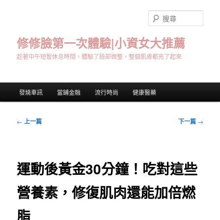
跳
至
搜
主
尋
要
修修臉第一次體驗|小資女大推薦
內
趁著中午短暫休息時間，體驗了臉部微整，整個肌膚都亮了起來
容
主
發燒車訊
當鋪金融
流行時尚
健康醫藥
要
選
單
文
←
上一篇
下一篇
→
章
導
覽
運動後黃金30分鐘！吃對這些
營養素，修復肌肉還能加倍燃
脂