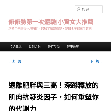
跳
至
搜
主
尋
要
修修臉第一次體驗|小資女大推薦
內
趁著中午短暫休息時間，體驗了臉部微整，整個肌膚都亮了起來
容
主
發燒車訊
當鋪金融
流行時尚
健康醫藥
要
選
單
文
←
上一篇
下一篇
→
章
導
覽
遠離肥胖與三高！深蹲釋放的
肌肉抗發炎因子，如何重塑你
的代謝力