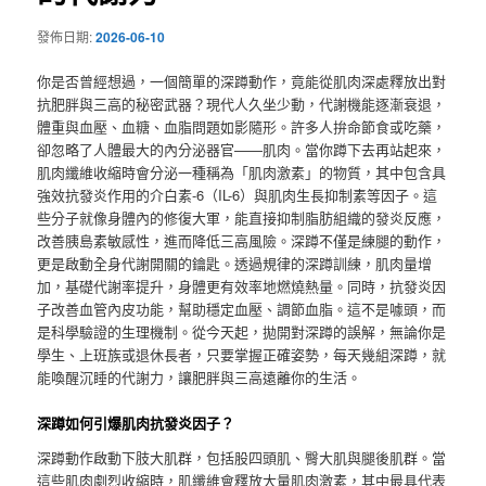
發佈日期:
2026-06-10
你是否曾經想過，一個簡單的深蹲動作，竟能從肌肉深處釋放出對
抗肥胖與三高的秘密武器？現代人久坐少動，代謝機能逐漸衰退，
體重與血壓、血糖、血脂問題如影隨形。許多人拚命節食或吃藥，
卻忽略了人體最大的內分泌器官——肌肉。當你蹲下去再站起來，
肌肉纖維收縮時會分泌一種稱為「肌肉激素」的物質，其中包含具
強效抗發炎作用的介白素-6（IL-6）與肌肉生長抑制素等因子。這
些分子就像身體內的修復大軍，能直接抑制脂肪組織的發炎反應，
改善胰島素敏感性，進而降低三高風險。深蹲不僅是練腿的動作，
更是啟動全身代謝開關的鑰匙。透過規律的深蹲訓練，肌肉量增
加，基礎代謝率提升，身體更有效率地燃燒熱量。同時，抗發炎因
子改善血管內皮功能，幫助穩定血壓、調節血脂。這不是噱頭，而
是科學驗證的生理機制。從今天起，拋開對深蹲的誤解，無論你是
學生、上班族或退休長者，只要掌握正確姿勢，每天幾組深蹲，就
能喚醒沉睡的代謝力，讓肥胖與三高遠離你的生活。
深蹲如何引爆肌肉抗發炎因子？
深蹲動作啟動下肢大肌群，包括股四頭肌、臀大肌與腿後肌群。當
這些肌肉劇烈收縮時，肌纖維會釋放大量肌肉激素，其中最具代表