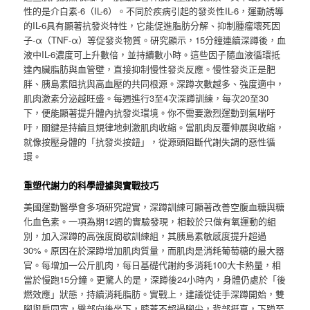
性的是介白素-6（IL-6）。不同於疾病引起的發炎性IL-6，運動誘導
的IL-6具有顯著抗發炎特性，它能促進脂肪分解、抑制腫瘤壞死因
子-α（TNF-α）等促發炎物質。研究顯示，15分鐘連續深蹲後，血
液中IL-6濃度可上升數倍，並持續數小時。這些因子隨血液循環抵
達內臟脂肪與血管壁，直接抑制慢性發炎反應。慢性發炎正是肥
胖、胰島素阻抗與高血壓的共同根源。深蹲次數越多、強度適中，
肌肉激素分泌越旺盛。每週進行3至4次深蹲訓練，每次20至30
下，便能顯著提升體內抗發炎環境。你不需要激烈運動到氣喘吁
吁，關鍵是持續且規律地刺激肌肉收縮。當肌肉反覆伸展與收縮，
就像按壓身體的「抗發炎按鈕」，從源頭阻斷代謝失調的惡性循
環。
重塑代謝力的科學證據與實戰技巧
美國運動醫學會多項研究證實，深蹲訓練可顯著改善空腹血糖與糖
化血色素。一項為期12週的實驗發現，相較於只做有氧運動的組
別，加入深蹲的高強度間歇訓練組，其胰島素敏感度提升超過
30%。原因在於深蹲增加肌肉質量，而肌肉是消耗葡萄糖的最大器
官。每增加一公斤肌肉，每日基礎代謝約多消耗100大卡熱量，相
當於慢跑15分鐘。更驚人的是，深蹲後24小時內，身體仍處於「後
燃效應」狀態，持續消耗脂肪。實戰上，建議從徒手深蹲開始，雙
腳與肩同寬，臀部向後坐下，膝蓋不超過腳尖，背部挺直，下蹲至