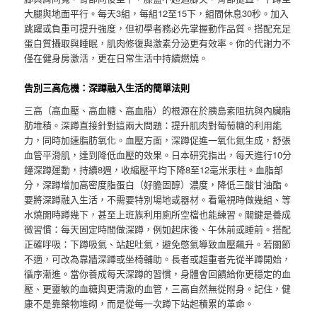
大腿與地面平行。每天3組，每組12至15下，組間休息30秒。加入
跳躍或負重可提升強度，但初學者務必先掌握動作品質。搭配充足
蛋白質攝取與睡眠，肌肉修復與激素分泌更有效率。你的代謝力不
僅在健身房激活，更在日常生活中持續燃燒。
告別三高危機：深蹲融入生活的簡單法則
三高（高血壓、高血糖、高血脂）的根源在於胰島素阻抗與內臟脂
肪堆積。深蹲直接針對這兩大問題：提升肌肉對葡萄糖的利用能
力，同時加速脂肪氧化。血壓方面，深蹲促進一氧化氮生成，舒張
血管平滑肌，達到降低血壓的效果。日本研究指出，每天進行10分
鐘深蹲運動，持續8週，收縮壓平均下降8至12毫米汞柱。血脂部
分，深蹲增加高密度脂蛋白（好膽固醇）濃度，降低三酸甘油酯。
要將深蹲融入生活，不需要特別場地或器材。看電視時做幾組、等
水燒開時蹲幾下，甚至上班族利用廁所空檔也能練習。關鍵是養成
微習慣：每天固定時間做深蹲，例如起床後、午休前或睡前。搭配
正確呼吸：下蹲吸氣、站起吐氣，避免憋氣導致血壓飆升。若關節
不適，可改為靠牆深蹲或坐椅輔助。長者或超重者先從半蹲開始，
循序漸進。當你養成每天深蹲的習慣，身體會回饋給你更穩定的血
壓、更靈敏的血糖與更清澈的血管，三高自然無從附身。記住，健
康不是靠藥物堆砌，而是從每一次蹲下站起積累的革命。