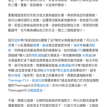
的三種，重劃、區段徵收，以及政的徵收。
重劃裡面就把住宅區分成主要與細部計畫，再依照指定的建築線，
就可以做所謂的土地開。這種情況稱為素地變熟地。熟地是可以開
發。若是公辦就由政府來主導，自辦則是民間自己來，而得到的獎
勵建坪，也可做為補貼自己的方式。總之二個相差很少。
該打
皮秒
嗎?術前諮詢功課做了沒?做完水飛梭後的保養？可以
去角
質
嗎？小紅書親授
美體
、
瘦身
操怎麼那麼夯呀！
海菲秀
無痛
清粉
刺
、同時達到深層滋潤保濕的煥膚新法，如何透過
LPG
體雕重塑理
想曲線?懶人法的
增肌減脂
超方便速洽。常見醫美問題-
水微晶
QA
水微晶對於皮下脂肪及膠原蛋白流失而導致的歲月痕跡，如法令紋
等，皆可有效改善。想要躺著就能瘦,
肌動減脂
可行嗎?臉部老化好
明顯,該怎麼保養才能消除
法令紋
呢?
聚左旋乳酸
效果如何?，超夯
的
水飛梭
（海菲秀）就在美之約醫美診所，想要肌膚細緻年輕，
Thermage FLX
、
音波拉皮
哪種效果好?過去始終致力於改善這類問
題的Thermage®正宗
電波拉皮
，於2019年正式推出新一代
Thermage®FLX
鳳凰電波
，
不過，陳建元強調，公辦的因為政府有強制力，所以計劃完成後準
備要做配地，若有地主不同意的情況下，行政力可以調解，工程就