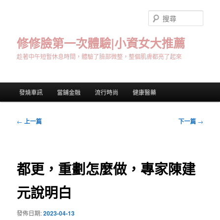
跳
至
搜
主
尋
要
修修臉第一次體驗|小資女大推薦
內
趁著中午短暫休息時間，體驗了臉部微整，整個肌膚都亮了起來
容
主
發燒車訊
當鋪金融
流行時尚
健康醫藥
要
選
單
文
←
上一篇
下一篇
→
章
導
覽
都更，重劃怎麼做，專家陳建
元說明白
發佈日期:
2023-04-13