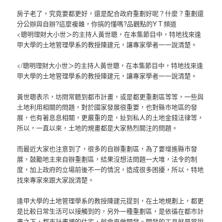
房子老了，究竟要都更好，還是配合政府重劃好呢？什麼？重劃還
分公辦與自辦?這麼複雜，你搞的懂嗎?品觀點的YＴ頻道
<聰明理財大小世＞的主持人黃世聰，在本集節目中，特地找來逢
甲大學的土地管理學系的教授陳建元，讓專家學者一一說清楚。
</聰明理財大小世＞的主持人黃世聰，在本集節目中，特地找來逢
甲大學的土地管理學系的教授陳建元，讓專家學者一一說清楚。
黃世聰表示，坊問常聽到都巿計畫，或是都更重劃區等等，一些與
土地利用相關的問題，對於國家發展很重要，也對縣巿地區的發
展，也有著息息相關，更嚴重的是，扯到私人的土地金錢法律等，
所以，一直以來，土地的規畫都是大家熱烈關注的問題。
而最近大家也注意到了，很多的自辦重劃區，為了要增進縣巿發
展，鼓勵地主來自辦重劃區，結果沒想法問題一大堆，法令的制
度，加上政府的立場前後不一的情況，造成很多困擾，所以，特地
找來專家來跟大家說清楚。
逢甲大學的土地管理學系的教授陳建元提到，在土地規劃上，都更
是比較日常生活可以接觸到的，另外一種重劃區，是依循在都巿計
畫之下，都巿計畫裡的住宅，就會來做開發。開發的工具就是常說