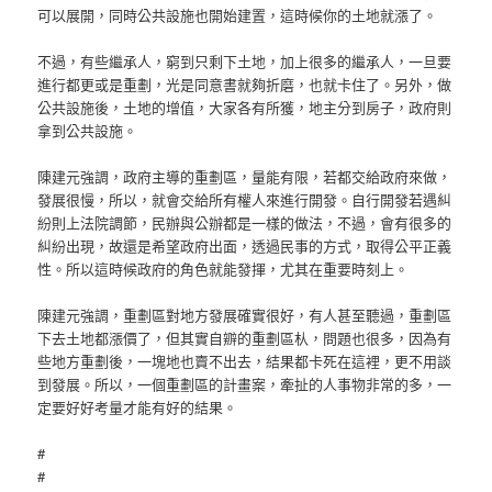
可以展開，同時公共設施也開始建置，這時候你的土地就漲了。
不過，有些繼承人，窮到只剩下土地，加上很多的繼承人，一旦要
進行都更或是重劃，光是同意書就夠折磨，也就卡住了。另外，做
公共設施後，土地的增值，大家各有所獲，地主分到房子，政府則
拿到公共設施。
陳建元強調，政府主導的重劃區，量能有限，若都交給政府來做，
發展很慢，所以，就會交給所有權人來進行開發。自行開發若遇糾
紛則上法院調節，民辦與公辦都是一樣的做法，不過，會有很多的
糾紛出現，故還是希望政府出面，透過民事的方式，取得公平正義
性。所以這時候政府的角色就能發揮，尤其在重要時刻上。
陳建元強調，重劃區對地方發展確實很好，有人甚至聽過，重劃區
下去土地都漲價了，但其實自辧的重劃區朲，問題也很多，因為有
些地方重劃後，一塊地也賣不出去，結果都卡死在這裡，更不用談
到發展。所以，一個重劃區的計畫案，牽扯的人事物非常的多，一
定要好好考量才能有好的結果。
#
#