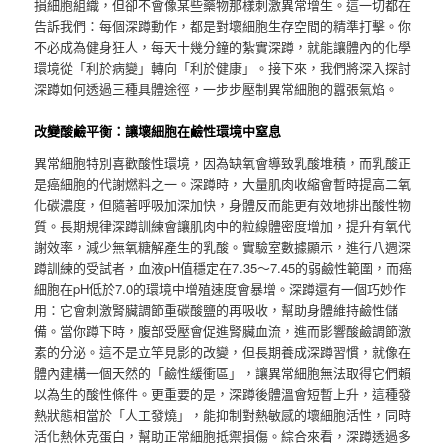
損細胞組織，但卻不會像某些藥物那樣刺激異常增生。這一切都在
告訴我們：每個深蹲動作，都是對壞細胞生存空間的精準打擊。你
不必成為健身狂人，每天十幾分鐘的紮實深蹲，就能讓體內的化學
環境從「利於病變」轉向「利於健康」。接下來，我們將深入探討
深蹲如何透過三種具體途徑，一步步壓制異常細胞的囂張氣焰。
改變酸鹼平衡：讓壞細胞在鹼性環境中窒息
異常細胞特別喜歡酸性環境，因為缺氧會導致乳酸堆積，而乳酸正
是癌細胞的代謝燃料之一。深蹲時，大量肌肉收縮會暫時提高二氧
化碳濃度，但隨著呼吸加深加快，身體反而能更有效地排出酸性物
質。長期規律深蹲訓練會讓肌肉中的粒線體密度增加，提升有氧代
謝效率，減少無氧糖解產生的乳酸。實驗室數據顯示，進行八週深
蹲訓練的受試者，血液pH值穩定在7.35～7.45的弱鹼性範圍，而癌
細胞在pH低於7.0的環境中增殖速度會暴增。深蹲還有一個巧妙作
用：它會刺激腎臟調節重碳酸鹽的再吸收，幫助身體維持鹼性儲
備。當你蹲下時，腹部受壓會促進腎臟血流，進而影響酸鹼調節激
素的分泌。這不是立竿見影的改變，但長期養成深蹲習慣，就像在
體內建構一個天然的「鹼性緩衝區」，讓異常細胞無法取得它們賴
以為生的酸性條件。更重要的是，深蹲後體溫會短暫上升，這種發
熱狀態相當於「人工發燒」，能抑制對熱敏感的壞細胞活性，同時
活化熱休克蛋白，幫助正常細胞抵禦損傷。綜合來看，深蹲透過多