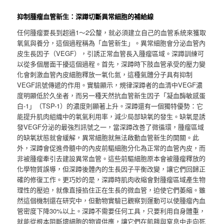
抑制腫瘤血管新生：深蹲切斷異常細胞的補給線
任何腫瘤要長到超過1～2公釐，就必須建立自己的血管系統來獲取
氧氣與養分，這個過程稱為「血管新生」。異常細胞會分泌血管內
皮生長因子（VEGF），引誘正常血管長入腫瘤區域。深蹲訓練可
以從多個層面干擾這個過程。首先，深蹲時下肢血管承受的壓力變
化會刺激血管內皮細胞釋放一氧化氮，這種氣體分子具有抑制
VEGF訊號傳遞的作用。實驗顯示，規律深蹲者的血清中VEGF濃
度明顯低於久坐者，而另一種天然抗血管新生因子「凝血酶敏感蛋
白-1」（TSP-1）的濃度則顯著上升。深蹲還有一個獨特優勢：它
能提升肌肉組織中的氧氣利用率，減少局部缺氧的發生。缺氧是誘
發VEGF分泌的最強烈訊號之一，當深蹲改善了微循環，腫瘤區域
的缺氧狀態就會緩解，異常細胞就無法啟動血管新生的開關。此
外，深蹲會促進骨髓中的內皮前驅細胞分化為正常的血管內皮，而
非被腫瘤牽引去建設異常血管。這些前驅細胞原本會被腫瘤釋放的
化學物質誤導，但深蹲後體內的生長因子平衡改變，讓它們回歸正
確的修復工作。更巧妙的是，深蹲時肌肉收縮會對腫瘤區域產生物
理性的壓迫，就像直接掐住正在生長的微血管，迫使它們萎縮。雖
然這個機制還在研究中，但動物實驗已觀察到運動可以使腫瘤內血
管密度下降30%以上。深蹲不需要任何工具，只要利用自身體重，
就能從根本阻斷壞細胞的物資供應，讓它們在飢餓與窒息中走向死