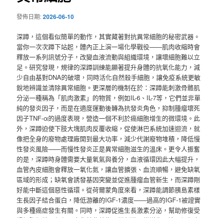
發佈日期:
2026-06-10
深蹲，這個看似簡單的動作，其實藏著對抗異常細胞的秘密武器。
當你一次次蹲下站起，體內正上演一場化學戰役——肌肉收縮時會
釋放一系列訊號分子，改變血液流動與組織環境，讓壞細胞難以立
足。研究發現，規律的深蹲訓練能顯著提升身體的抗氧化能力，減
少自由基對DNA的破壞，同時活化自然殺手細胞，讓免疫系統更敏
銳地辨識並清除異常細胞。更深層的機制在於：深蹲能刺激骨骼肌
分泌一種稱為「肌肉激素」的物質，例如IL-6、IL-7等，它們並非單
純的發炎因子，而是在適度運動後轉為抗發炎角色，抑制腫瘤壞死
因子TNF-α的過度表現，營造一個不利於癌細胞增生的微環境。此
外，深蹲迫使下肢大塊肌肉反覆收縮，促使淋巴系統加速迴流，就
像把全身的廢物處理廠開到最大功率，減少代謝廢物堆積，降低慢
性發炎風險——而慢性發炎正是異常細胞滋生的溫床。更令人振奮
的是，深蹲時身體需要大量氧氣與養分，血液循環因此大幅提升，
血管內皮細胞會釋放一氧化氮，讓血管擴張、血流順暢，避免缺氧
區域的形成；缺氧會誘發基因突變並促進腫瘤血管新生，而深蹲剛
好能中斷這個惡性循環。從荷爾蒙角度來看，深蹲能調節胰島素樣
生長因子結合蛋白，降低游離的IGF-1濃度——過高的IGF-1被證實
與多種癌症發生有關。同時，深蹲促進生長激素分泌，幫助修復受