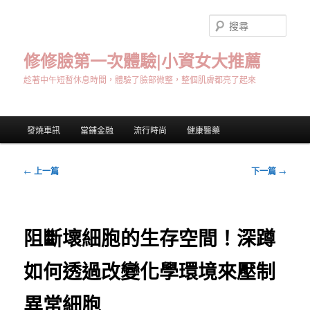
跳
至
搜
主
尋
要
修修臉第一次體驗|小資女大推薦
內
趁著中午短暫休息時間，體驗了臉部微整，整個肌膚都亮了起來
容
主
發燒車訊
當鋪金融
流行時尚
健康醫藥
要
選
單
文
←
上一篇
下一篇
→
章
導
覽
阻斷壞細胞的生存空間！深蹲
如何透過改變化學環境來壓制
異常細胞