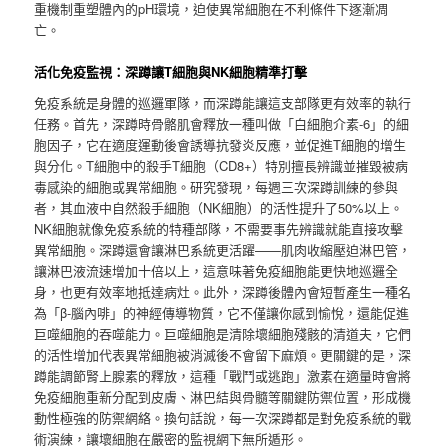
重機制重塑體內的pH環境，迫使異常細胞在不利條件下逐漸凋
亡。
活化免疫監視：深蹲讓T細胞與NK細胞精準打擊
免疫系統是身體的巡邏軍隊，而深蹲能讓這支部隊更有效率的執行
任務。首先，深蹲時骨骼肌會釋放一種叫做「白細胞介素-6」的細
胞因子，它在適度運動後會誘導抗發炎反應，並促進T細胞的增生
與分化。T細胞中的殺手T細胞（CD8+）特別擅長辨識並摧毀被病
毒感染的細胞或異常細胞。研究發現，每週三次深蹲訓練的參與
者，其血液中自然殺手細胞（NK細胞）的活性提升了50%以上。
NK細胞就像免疫系統的特種部隊，不需要事先辨識就能直接攻擊
異常細胞。深蹲還會讓淋巴系統更活躍——肌肉收縮壓迫淋巴管，
讓淋巴液流速增加十倍以上，這意味著免疫細胞能更快地巡邏全
身，也更有效率地抵達病灶。此外，深蹲後體內會短暫產生一種名
為「β-腦內啡」的神經傳導物質，它不僅讓你感到愉悅，還能促進
巨噬細胞的吞噬能力。巨噬細胞是清除壞細胞殘骸的清道夫，它們
的活性增加代表異常細胞被消滅後不會留下麻煩。更關鍵的是，深
蹲能調節腎上腺素的釋放，這種「戰鬥或逃跑」激素在適量時會將
免疫細胞重新分配到皮膚、淋巴結與骨髓等關鍵防禦位置，形成機
動性極強的防禦網絡。換句話說，每一次深蹲都是對免疫系統的戰
術演練，讓壞細胞在嚴密的監視網下無所遁形。