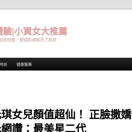
驗|小資女大推薦
臉部微整，整個肌膚都亮了起來
時尚
健康醫藥
元琪女兒顏值超仙！ 正臉撒嬌
光網讚：最美星二代