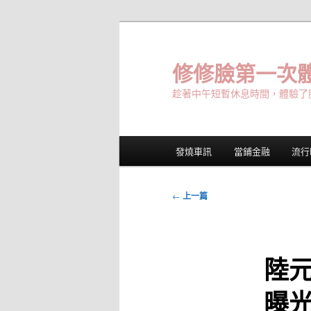
跳
至
主
修修臉第一次體
要
趁著中午短暫休息時間，體驗了
內
容
主
發燒車訊
當鋪金融
流行
要
選
單
文
←
上一篇
章
導
覽
陸
曝