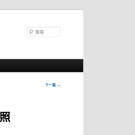
搜
尋
下一篇
→
照