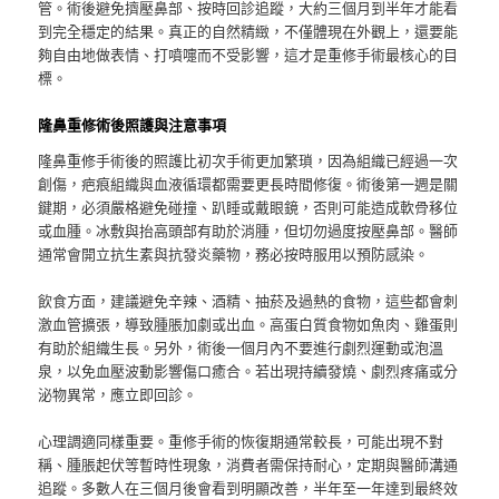
管。術後避免擠壓鼻部、按時回診追蹤，大約三個月到半年才能看
到完全穩定的結果。真正的自然精緻，不僅體現在外觀上，還要能
夠自由地做表情、打噴嚏而不受影響，這才是重修手術最核心的目
標。
隆鼻重修術後照護與注意事項
隆鼻重修手術後的照護比初次手術更加繁瑣，因為組織已經過一次
創傷，疤痕組織與血液循環都需要更長時間修復。術後第一週是關
鍵期，必須嚴格避免碰撞、趴睡或戴眼鏡，否則可能造成軟骨移位
或血腫。冰敷與抬高頭部有助於消腫，但切勿過度按壓鼻部。醫師
通常會開立抗生素與抗發炎藥物，務必按時服用以預防感染。
飲食方面，建議避免辛辣、酒精、抽菸及過熱的食物，這些都會刺
激血管擴張，導致腫脹加劇或出血。高蛋白質食物如魚肉、雞蛋則
有助於組織生長。另外，術後一個月內不要進行劇烈運動或泡溫
泉，以免血壓波動影響傷口癒合。若出現持續發燒、劇烈疼痛或分
泌物異常，應立即回診。
心理調適同樣重要。重修手術的恢復期通常較長，可能出現不對
稱、腫脹起伏等暫時性現象，消費者需保持耐心，定期與醫師溝通
追蹤。多數人在三個月後會看到明顯改善，半年至一年達到最終效