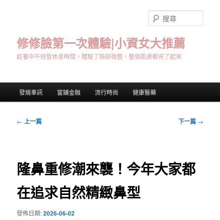
跳
至
搜
主
尋
要
修修臉第一次體驗|小資女大推薦
內
趁著中午短暫休息時間，體驗了臉部微整，整個肌膚都亮了起來
容
主
發燒車訊
當鋪金融
流行時尚
健康醫藥
要
選
單
文
←
上一篇
下一篇
→
章
導
覽
隆鼻重修潮來襲！今年大家都
在追求自然精緻鼻型
發佈日期:
2026-06-02