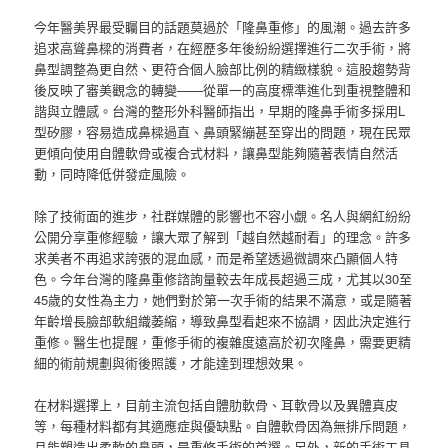
今年醫美界最受矚目的話題莫過於「隆鼻重修」的風潮。過去許多
追求高聳鼻樑的消費者，在經歷多年後紛紛選擇進行二次手術，將
鼻型調整為更自然、更符合個人臉部比例的精緻樣貌。這股趨勢背
後反映了審美觀念的轉變——從單一的高度標準進化到重視整體和
諧與立體感。台灣的整形外科醫師指出，早期的隆鼻手術多採用L
型矽膠，容易造成鼻樑過直、鼻頭緊繃甚至穿出的問題，現在民眾
更傾向使用自體軟骨或複合式材料，讓鼻型能夠隨著表情自然活
動，同時降低併發症風險。
除了技術面的進步，社群媒體的影響也不容小覷。名人與網紅紛紛
公開分享重修經驗，讓大眾了解到「越自然越耐看」的理念。許多
求美者不再追求誇張的混血感，而是希望透過微調來凸顯個人特
色。今年台灣的隆鼻重修諮詢量較去年成長超過三成，尤其以30至
45歲的女性為主力，她們對於第一次手術的結果不滿意，或是隨著
年齡增長臉部軟組織萎縮，導致鼻型看起來不協調，因此決定進行
重修。醫生也提醒，重修手術的複雜度遠高於初次隆鼻，需要更精
細的術前規劃與術後照護，才能達到理想效果。
在材料選擇上，目前主流包括自體肋軟骨、耳軟骨以及異體真皮
等，每種材料都有其適應症與優缺點。自體軟骨因為無排斥問題，
且能塑造出柔軟的鼻頭，是重修手術的首選。另外，新的手術工具