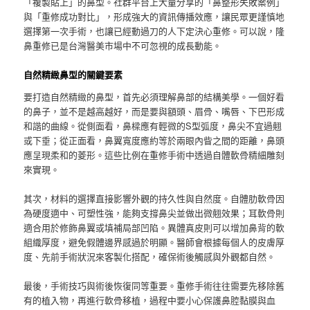
「複製貼上」的鼻型。社群平台上大量分享的「鼻整形失敗案例」
與「重修成功對比」，形成強大的資訊傳播效應，讓民眾更謹慎地
選擇第一次手術，也讓已經動過刀的人下定決心重修。可以說，隆
鼻重修已是台灣醫美市場中不可忽視的成長動能。
自然精緻鼻型的關鍵要素
要打造自然精緻的鼻型，首先必須理解鼻部的結構美學。一個好看
的鼻子，並不是越高越好，而是要與額頭、眉骨、嘴唇、下巴形成
和諧的曲線。從側面看，鼻樑應有輕微的S型弧度，鼻尖不宜過翹
或下垂；從正面看，鼻翼寬度應約等於兩眼內眥之間的距離，鼻頭
應呈現柔和的菱形。這些比例在重修手術中透過自體軟骨精細雕刻
來實現。
其次，材料的選擇直接影響外觀的持久性與自然度。自體肋軟骨因
為硬度適中、可塑性強，能夠支撐鼻尖並做出微翹效果；耳軟骨則
適合用於修飾鼻翼或填補局部凹陷。異體真皮則可以增加鼻背的軟
組織厚度，避免假體邊界感過於明顯。醫師會根據每個人的皮膚厚
度、先前手術狀況來客製化搭配，確保術後觸感與外觀都自然。
最後，手術技巧與術後恢復同等重要。重修手術往往需要先移除舊
有的植入物，再進行軟骨移植，過程中要小心保護鼻腔黏膜與血