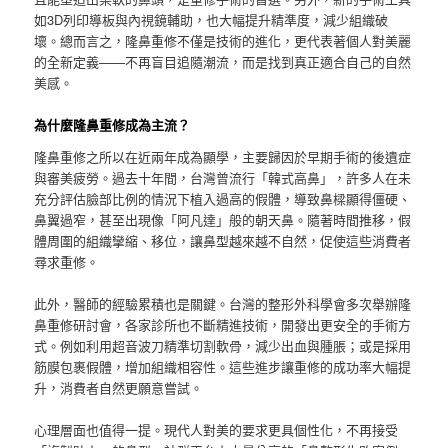
如3D列印導板與內視鏡輔助，也大幅提升精準度，減少組織破
壞。總而言之，隆鼻重修不僅是技術的進化，更代表著個人對美麗
的全新定義——不再盲目追隨潮流，而是找到真正適合自己的自然
美感。
為什麼隆鼻重修成為主流？
隆鼻重修之所以在近兩年成為顯學，主要歸因於早期手術的後遺症
與審美疲勞。過去十年間，台灣曾流行「韓式高鼻」，許多人在未
充分評估臉部比例的情況下植入過高的假體，導致鼻樑顯得僵硬、
鼻翼過窄，甚至出現像「阿凡達」般的朝天鼻。隨著時間推移，假
體周圍的組織攣縮、移位，讓鼻型越來越不自然，促使這些消費者
尋求重修。
此外，醫師的經驗累積也是關鍵。台灣的整形外科學會多次舉辦隆
鼻重修研討會，各家診所也不斷精進技術，開發出更安全的手術方
式。例如利用超音波刀精準切割軟骨，減少出血與腫脹；或是採用
筋膜包裹假體，增加組織相容性。這些進步讓重修的成功率大幅提
升，消費者自然更願意嘗試。
心理層面也值得一提。現代人對美的要求更具個性化，不再接受