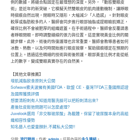
例的數據，將縫合點固定在最理想的深度。另外，「動態雙眼皮
術」是近年的新突破，它模擬天然雙眼皮的肌肉連動機制，讓睜眼
時摺痕自然出現，閉眼時又隱形，大幅減少「人造感」。針對眼皮
較厚或脂肪較多的人，醫師會同步進行眼部抽脂或提眼瞼肌矯正，
確保比例不會被肥厚的組織遮蓋。在手術過程中，醫師會反覆請患
者睜眼閉眼，即時調整縫線的張力與位置，這是實現黃金比例的關
鍵步驟。此外，術後的恢復護理也非常重要，醫師會教導患者如何
冰敷、熱敷，以及何時開始進行眼皮按摩，幫助摺痕穩定在預期的
位置上。透過這些精細的技術與術後照護，眼部黃金比例才能從紙
上的數字，變成雙眼真實存在的自然美。
【其他文章推薦】
增肌減脂
飲食原則大公開
Sofwave
索夫波
擁有美國FDA、歐盟 CE、臺灣TFDA三重國際認證
及國際獲獎評價
想要
清粉刺
有人知道用
醫洗臉
可以把
粉刺
清出來?
產後
肚皮鬆弛
問題可以怎麼處理?
Juvelook
選用「非交聯玻尿酸」為載體，保留了玻尿酸本身的高組
織相容性優勢
知名藝人也愛
童顏針
,不藏私大公開!!
分類:
流行時尚
，作者:
admin
。這篇內容的
永久連結
。