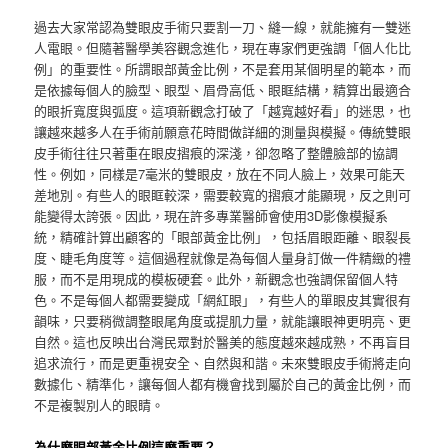
過去大家常認為雙眼皮手術只要割一刀、縫一線，就能擁有一雙迷
人電眼。但隨著醫學美容觀念進化，現在專家們更強調「個人化比
例」的重要性。所謂眼部黃金比例，不是套用某個明星的範本，而
是依據每個人的臉型、眼型、眉骨高低、眼眶結構，精算出最適合
的眼折寬度與弧度。這項新觀念打破了「越寬越好看」的迷思，也
讓越來越多人在手術前願意花時間做詳細的測量與模擬。傳統雙眼
皮手術往往只著重在眼皮摺痕的深淺，卻忽略了整體臉部的協調
性。例如，同樣是7毫米的雙眼皮，放在不同人臉上，效果可能天
差地別。有些人的眼眶較深，需要較寬的摺痕才能顯現，反之則可
能變得太誇張。因此，現在許多專業醫師會使用3D影像模擬系
統，精確計算出顧客的「眼部黃金比例」，包括眉眼距離、眼裂長
度、睫毛角度等。這個過程就像是為每個人量身訂做一件精緻的禮
服，而不是用現成的模板硬套。此外，新觀念也強調保留個人特
色。不是每個人都需要變成「網紅眼」，有些人的單眼皮其實很有
韻味，只要稍微調整眼尾角度或提肌力量，就能讓眼神更明亮、更
自然。這也反映出台灣民眾對於醫美的態度越來越成熟，不再盲目
追求流行，而是更重視安全、自然與和諧。未來雙眼皮手術將走向
數據化、精準化，讓每個人都有機會找到屬於自己的黃金比例，而
不是複製別人的眼睛。
為什麼眼部黃金比例這麼重要？