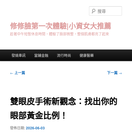
跳
至
搜
主
尋
要
修修臉第一次體驗|小資女大推薦
內
趁著中午短暫休息時間，體驗了臉部微整，整個肌膚都亮了起來
容
主
發燒車訊
當鋪金融
流行時尚
健康醫藥
要
選
單
文
←
上一篇
下一篇
→
章
導
覽
雙眼皮手術新觀念：找出你的
眼部黃金比例！
發佈日期:
2026-06-03