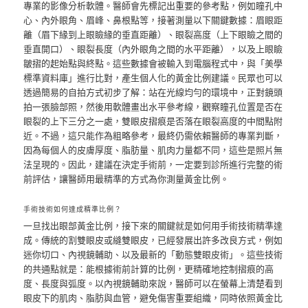
專業的影像分析軟體。醫師會先標記出重要的參考點，例如瞳孔中
心、內外眼角、眉峰、鼻根點等，接著測量以下關鍵數據：眉眼距
離（眉下緣到上眼瞼緣的垂直距離）、眼裂高度（上下眼瞼之間的
垂直開口）、眼裂長度（內外眼角之間的水平距離），以及上眼瞼
皺摺的起始點與終點。這些數據會被輸入到電腦程式中，與「美學
標準資料庫」進行比對，產生個人化的黃金比例建議。民眾也可以
透過簡易的自拍方式初步了解：站在光線均勻的環境中，正對鏡頭
拍一張臉部照，然後用軟體畫出水平參考線，觀察瞳孔位置是否在
眼裂的上下三分之一處，雙眼皮摺痕是否落在眼裂高度的中間點附
近。不過，這只能作為粗略參考，最終仍需依賴醫師的專業判斷，
因為每個人的皮膚厚度、脂肪量、肌肉力量都不同，這些是照片無
法呈現的。因此，建議在決定手術前，一定要到診所進行完整的術
前評估，讓醫師用最精準的方式為你測量黃金比例。
手術技術如何達成精準比例？
一旦找出眼部黃金比例，接下來的關鍵就是如何用手術技術精準達
成。傳統的割雙眼皮或縫雙眼皮，已經發展出許多改良方式，例如
迷你切口、內視鏡輔助、以及最新的「動態雙眼皮術」。這些技術
的共通點就是：能根據術前計算的比例，更精確地控制摺痕的高
度、長度與弧度。以內視鏡輔助來說，醫師可以在螢幕上清楚看到
眼皮下的肌肉、脂肪與血管，避免傷害重要組織，同時依照黃金比