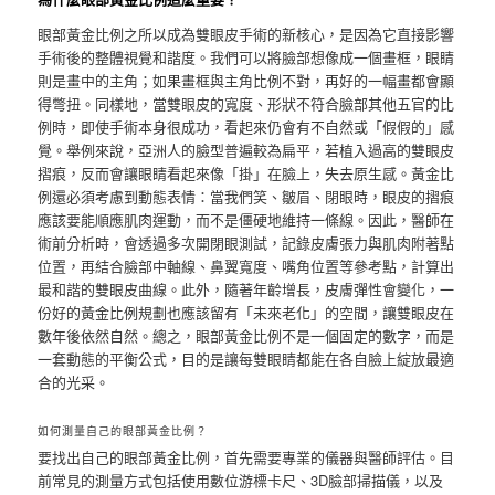
眼部黃金比例之所以成為雙眼皮手術的新核心，是因為它直接影響
手術後的整體視覺和諧度。我們可以將臉部想像成一個畫框，眼睛
則是畫中的主角；如果畫框與主角比例不對，再好的一幅畫都會顯
得彆扭。同樣地，當雙眼皮的寬度、形狀不符合臉部其他五官的比
例時，即使手術本身很成功，看起來仍會有不自然或「假假的」感
覺。舉例來說，亞洲人的臉型普遍較為扁平，若植入過高的雙眼皮
摺痕，反而會讓眼睛看起來像「掛」在臉上，失去原生感。黃金比
例還必須考慮到動態表情：當我們笑、皺眉、閉眼時，眼皮的摺痕
應該要能順應肌肉運動，而不是僵硬地維持一條線。因此，醫師在
術前分析時，會透過多次開閉眼測試，記錄皮膚張力與肌肉附著點
位置，再結合臉部中軸線、鼻翼寬度、嘴角位置等參考點，計算出
最和諧的雙眼皮曲線。此外，隨著年齡增長，皮膚彈性會變化，一
份好的黃金比例規劃也應該留有「未來老化」的空間，讓雙眼皮在
數年後依然自然。總之，眼部黃金比例不是一個固定的數字，而是
一套動態的平衡公式，目的是讓每雙眼睛都能在各自臉上綻放最適
合的光采。
如何測量自己的眼部黃金比例？
要找出自己的眼部黃金比例，首先需要專業的儀器與醫師評估。目
前常見的測量方式包括使用數位游標卡尺、3D臉部掃描儀，以及