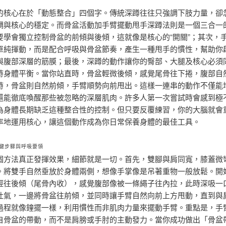
的核心在於「動態整合」四個字。傳統深蹲往往只強調下肢力量，卻
調與核心的穩定。而骨盆活動加手臂擺動甩手深蹲法則是一個三合一
要學會獨立控制骨盆的前傾與後傾，這就像是核心的“開關”；其次，
單純揮動，而是配合呼吸與骨盆節奏，產生一種甩手的慣性，幫助你
與腹部深層的筋膜；最後，深蹲的動作讓你的臀部、大腿及核心必須
持身體平衡。當你站直時，骨盆輕微後傾，感覺尾骨往下捲，腹部自
時，骨盆則自然前傾，手臂順勢向前甩出。這樣一連串的動作不僅能
還能徹底喚醒那些被忽略的深層肌肉。許多人第一次嘗試時會感到極
為身體長期缺乏這種整合性的控制。但只要反覆練習，你的大腦就會
率地運用核心，讓這個動作成為你日常保養身體的最佳工具。
鍵步驟與呼吸要領
個方法真正發揮效果，細節就是一切。首先，雙腳與肩同寬，膝蓋微
。將雙手自然垂放於身體兩側，想像手掌像是吊著重物一般放鬆。開
輕往後傾（尾骨內收），感覺腹部像被一條繩子往內拉，此時深吸一
吐氣，一邊將骨盆往前傾，並同時讓手臂自然向前上方甩動，直到與
過程就像鐘擺一樣，利用慣性而非肌肉力量來擺動手臂。重點是，手
自骨盆的帶動，而不是肩膀或手肘的主動發力。當你成功做出「骨盆