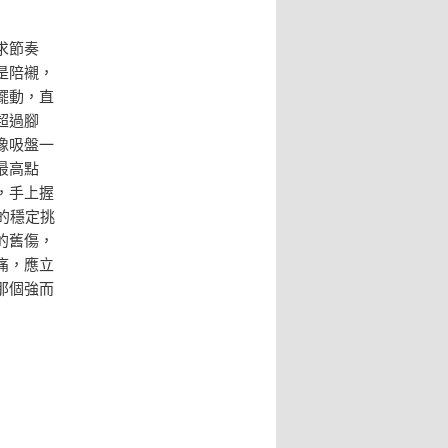
求節奏
是陪襯，
擺動，直
超過腳
像吸盤一
最高點
，手上握
的穩定挑
的舊傷，
痛，應立
那個強而