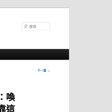
搜
尋
下一篇
→
：喚
靠這