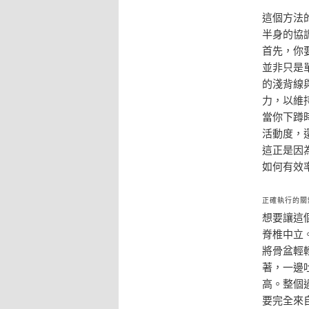
這個方法
半身的協
首先，你
並非只是
的淺背線
力，以維
當你下蹲
活動度，
這正是因
如何有效
正確執行的關
想要讓這
脊椎中立
將骨盆輕
著，一邊
高。整個
要完全來