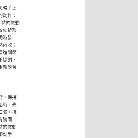
忽略了上
的動作：
手臂的擺動
啟動背部
同時發
然內收；
增進關節
不協調，
重新學會
彎，保持
始時，先
口氣。接
肩膀同
臂的擺動
帶動手