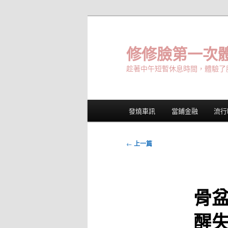
跳
至
主
修修臉第一次體
要
趁著中午短暫休息時間，體驗了
內
容
主
發燒車訊
當鋪金融
流行
要
選
單
文
←
上一篇
章
導
覽
骨
醒