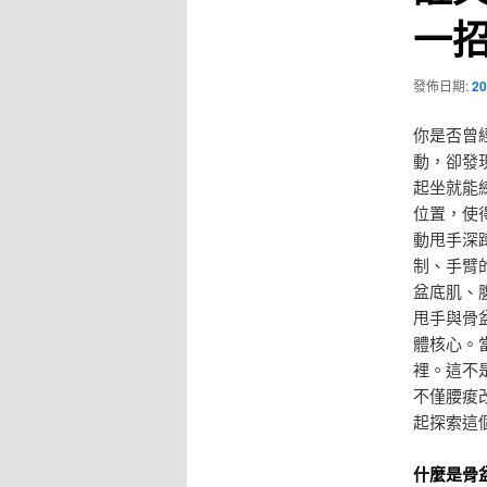
一
發佈日期:
20
你是否曾
動，卻發
起坐就能
位置，使
動甩手深
制、手臂
盆底肌、
甩手與骨
體核心。
裡。這不
不僅腰痠
起探索這
什麼是骨