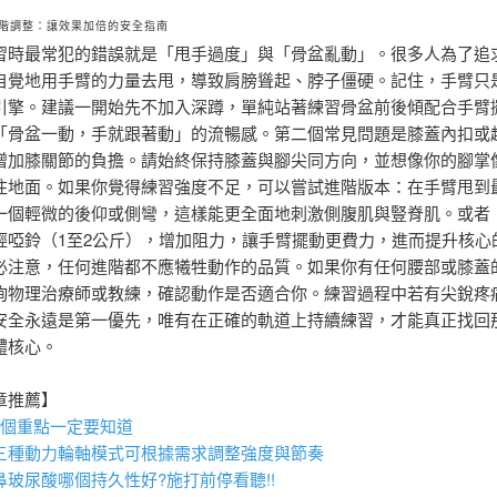
階調整：讓效果加倍的安全指南
習時最常犯的錯誤就是「甩手過度」與「骨盆亂動」。很多人為了追
自覺地用手臂的力量去甩，導致肩膀聳起、脖子僵硬。記住，手臂只
引擎。建議一開始先不加入深蹲，單純站著練習骨盆前後傾配合手臂
「骨盆一動，手就跟著動」的流暢感。第二個常見問題是膝蓋內扣或
增加膝關節的負擔。請始終保持膝蓋與腳尖同方向，並想像你的腳掌
住地面。如果你覺得練習強度不足，可以嘗試進階版本：在手臂甩到
一個輕微的後仰或側彎，這樣能更全面地刺激側腹肌與豎脊肌。或者
輕啞鈴（1至2公斤），增加阻力，讓手臂擺動更費力，進而提升核心
必注意，任何進階都不應犧牲動作的品質。如果你有任何腰部或膝蓋
詢物理治療師或教練，確認動作是否適合你。練習過程中若有尖銳疼
安全永遠是第一優先，唯有在正確的軌道上持續練習，才能真正找回
體核心。
章推薦】
6個重點一定要知道
三種動力輪軸模式可根據需求調整強度與節奏
鼻
玻尿酸
哪個持久性好?施打前停看聽!!