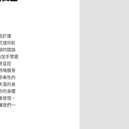
勤於運
式或仰臥
傾的錯誤
動加手臂擺
骨盆控
時喚醒骨
節奏性的
失落的身
你的身體
後發現，
讓我們一