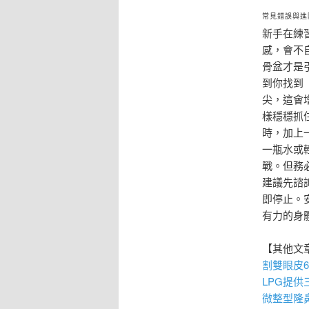
常見錯誤與進
新手在練
感，會不
骨盆才是
到你找到
尖，這會
樣穩穩抓
時，加上
一瓶水或
戰。但務
建議先諮
即停止。
有力的身
【其他文
割雙眼皮
LPG
提供
微整型隆