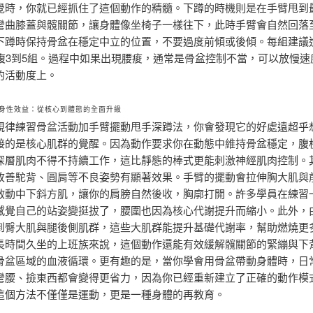
覺時，你就已經抓住了這個動作的精髓。下蹲的時機則是在手臂甩到
彎曲膝蓋與髖關節，讓身體像坐椅子一樣往下，此時手臂會自然回落
下蹲時保持骨盆在穩定中立的位置，不要過度前傾或後傾。每組建議進
重複3到5組。過程中如果出現腰痠，通常是骨盆控制不當，可以放慢速
的活動度上。
身性效益：從核心到體態的全面升級
規律練習骨盆活動加手臂擺動甩手深蹲法，你會發現它的好處遠超乎
接的是核心肌群的覺醒。因為動作要求你在動態中維持骨盆穩定，腹
深層肌肉不得不持續工作，這比靜態的棒式更能刺激神經肌肉控制。
改善駝背、圓肩等不良姿勢有顯著效果。手臂的擺動會拉伸胸大肌與
啟動中下斜方肌，讓你的肩膀自然後收，胸廓打開。許多學員在練習
感覺自己的站姿變挺拔了，腰圍也因為核心代謝提升而縮小。此外，
到臀大肌與腿後側肌群，這些大肌群能提升基礎代謝率，幫助燃燒更
長時間久坐的上班族來說，這個動作還能有效緩解髖關節的緊繃與下
骨盆區域的血液循環。更有趣的是，當你學會用骨盆帶動身體時，日
彎腰、撿東西都會變得更省力，因為你已經重新建立了正確的動作模
這個方法不僅僅是運動，更是一種身體的再教育。