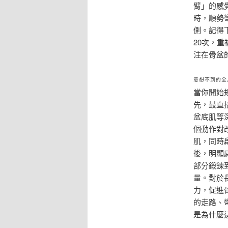
臂」的感
時，順勢
側。記得
20次，
注在骨盆
意想不到的全
當你開始
先，最直
盆底肌等
個動作對
肌，同時
後，明顯
部分鍛鍊
量。對於
力，促進
的走路、
是為什麼