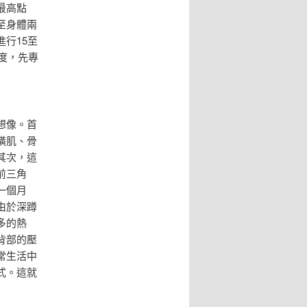
最高點
至身體兩
行15至
度，先專
想像。首
橫肌、骨
其次，這
前三角
一個月
由於深蹲
多的熱
背部的壓
常生活中
式。這就