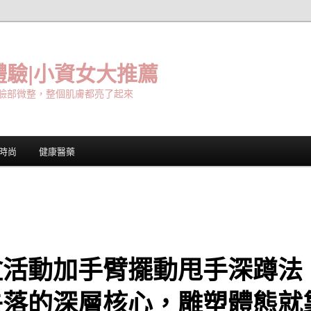
驗|小資女大推薦
臉部微整，整個肌膚都亮了起來
時尚
健康醫藥
盆活動加手臂擺動甩手深蹲法
失落的深層核心，雕塑體態就