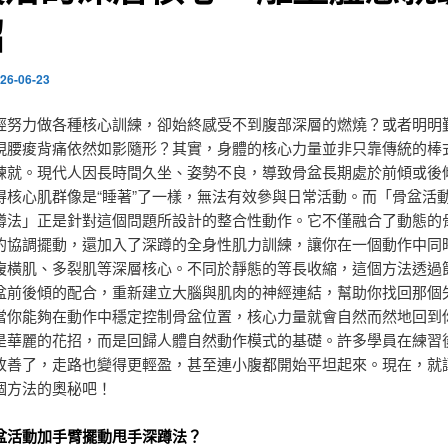
招
26-06-23
經努力做各種核心訓練，卻始終感受不到腹部深層的燃燒？或者明明
現腰痠背痛依然如影隨形？其實，身體的核心力量並非只靠傳統的棒
練就。現代人因長時間久坐、姿勢不良，導致骨盆長期處於前傾或後
得核心肌群像是“睡著”了一樣，無法有效參與日常活動。而「骨盆活
蹲法」正是針對這個問題所設計的整合性動作。它不僅融合了動態的
的協調擺動，還加入了深蹲的全身性肌力訓練，讓你在一個動作中同
腹橫肌、多裂肌等深層核心。不同於靜態的等長收縮，這個方法透過
盆前後傾的配合，重新建立大腦與肌肉的神經連結，幫助你找回那個
當你能夠在動作中穩定控制骨盆位置，核心力量就會自然而然地回到
是華麗的花招，而是回歸人體自然動作模式的基礎。許多學員在練習
改善了，走路也變得更輕盈，甚至連小腹都開始平坦起來。現在，就
個方法的奧秘吧！
盆活動加手臂擺動甩手深蹲法？