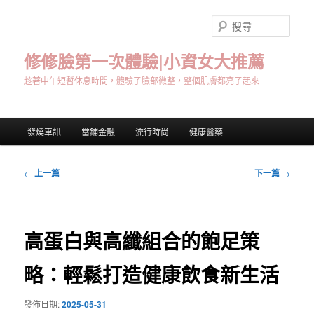
跳
至
搜
主
尋
要
修修臉第一次體驗|小資女大推薦
內
趁著中午短暫休息時間，體驗了臉部微整，整個肌膚都亮了起來
容
主
發燒車訊
當鋪金融
流行時尚
健康醫藥
要
選
單
文
←
上一篇
下一篇
→
章
導
覽
高蛋白與高纖組合的飽足策
略：輕鬆打造健康飲食新生活
發佈日期:
2025-05-31