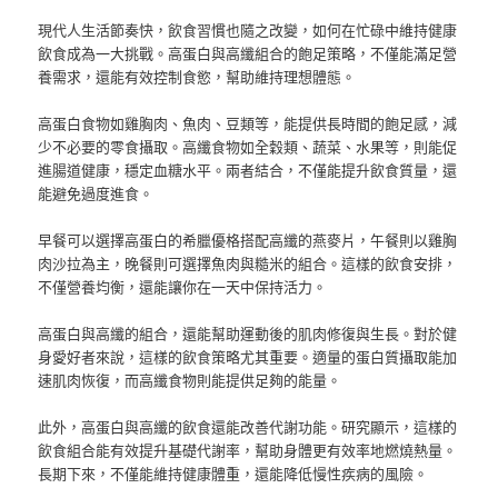
現代人生活節奏快，飲食習慣也隨之改變，如何在忙碌中維持健康
飲食成為一大挑戰。高蛋白與高纖組合的飽足策略，不僅能滿足營
養需求，還能有效控制食慾，幫助維持理想體態。
高蛋白食物如雞胸肉、魚肉、豆類等，能提供長時間的飽足感，減
少不必要的零食攝取。高纖食物如全穀類、蔬菜、水果等，則能促
進腸道健康，穩定血糖水平。兩者結合，不僅能提升飲食質量，還
能避免過度進食。
早餐可以選擇高蛋白的希臘優格搭配高纖的燕麥片，午餐則以雞胸
肉沙拉為主，晚餐則可選擇魚肉與糙米的組合。這樣的飲食安排，
不僅營養均衡，還能讓你在一天中保持活力。
高蛋白與高纖的組合，還能幫助運動後的肌肉修復與生長。對於健
身愛好者來說，這樣的飲食策略尤其重要。適量的蛋白質攝取能加
速肌肉恢復，而高纖食物則能提供足夠的能量。
此外，高蛋白與高纖的飲食還能改善代謝功能。研究顯示，這樣的
飲食組合能有效提升基礎代謝率，幫助身體更有效率地燃燒熱量。
長期下來，不僅能維持健康體重，還能降低慢性疾病的風險。