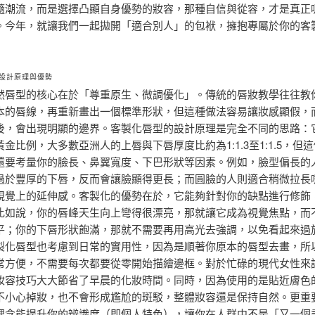
隨潮流，而是選擇凸顯自身優勢的妝容，那種自信與從容，才是真正
。今年，就讓我們一起拋開「適合別人」的包袱，擁抱專屬於你的客
設計原理與優勢
然唇型的核心在於「尊重原生、微調優化」。傳統的唇妝教學往往教
本的唇線，再重新畫出一個標準形狀，但這種做法容易讓妝感顯假，
後，會出現明顯的邊界。客製化唇型的設計原理是完全不同的思路：
金比例，大多數亞洲人的上唇與下唇厚度比約為1:1.3至1:1.5，但
還要考量你的臉長、鼻翼寬度、下巴形狀等因素。例如，臉型偏長的
過於豐厚的下唇，反而會讓臉顯得更長；而圓臉的人則適合稍微拉長
視覺上的延伸感。客製化的優勢在於，它能夠針對你的缺點進行修飾
比如說，你的唇峰天生向上彎得很漂亮，那就讓它成為視覺焦點，而
平；你的下唇形狀飽滿，那就不需要再用高光去強調，以免看起來過
製化唇型也考慮到日常的實用性，因為是順著你原本的唇型去畫，所
常方便，不需要每次都要從零開始描繪邊框。對於忙碌的現代女性來
妝容技巧大大節省了早晨的化妝時間。同時，因為使用的是貼近膚色
不小心掉妝，也不會形成尷尬的斑駁，整體妝容還是保持自然。更重
理念能提升你的辨識度（即個人特色），讓你在人群中不是「又一個