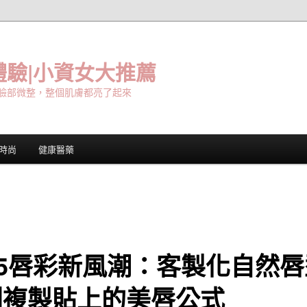
驗|小資女大推薦
臉部微整，整個肌膚都亮了起來
時尚
健康醫藥
25唇彩新風潮：客製化自然
別複製貼上的美唇公式