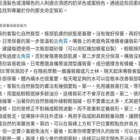
而淺髮色或淺瞳色的人則適合清透的奶茶色或蜜桃色。通過這些因素
能找到專屬於你的那支命定唇彩。
常保養與妝容技巧
美的客製化自然唇型，唇部肌膚的狀態是基礎。沒有做好保養，再好
。日常保養的第一步是溫和
去角質
。嘴唇上的老廢角質堆積會讓唇彩
，建議每週使用一次唇部磨砂膏（可以用紅糖加蜂蜜自製），輕輕按
避免過度
去角質
，否則會傷害唇部肌膚。第二步是充分保濕。嘴唇沒
特別容易乾燥，日常應隨身攜帶滋潤型護唇膏，成分選擇含有蜂蠟、
素E等保濕因子。在睡前厚敷一層護唇霜或凡士林，隔天起床嘴唇會
外部保養，體內補水也很重要，每天喝足夠的水可以從根本改善唇部
上，客製化自然唇型的畫法有幾個要點。第一，先用護唇膏打底，等
收，用面紙輕輕抿掉多餘油分，這樣唇彩才不會浮在表面。第二，使
唇線筆，沿著你的自然唇線外緣輕輕描繪，但不要畫出太多，尤其避
邊框。目的是修正不對稱或輕微波動，而不是重新定義唇形。第三，
釉或唇泥，從嘴唇中央往外塗抹，再用手指或刷具輕輕暈染開，讓顏
成自然的漸層效果。第四，可以在唇峰上方和下巴位置輕點些許高光
，但一定要少量避免油光。最後，如果你想要更持久的妝效，可以在
紙輕壓一層，再撲上極少量的透明蜜粉，這樣可以固定顏色不沾染。