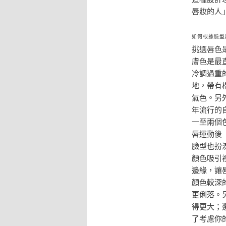
唇妝的人
如何根據臉型
挑選唇色
膚色是最
冷調過重
地，帶有
氣色。另
年流行的
一至兩個
唇運動後
臉型也扮
顏色吸引
邊緣，讓
顏色較深
更俐落。
得更大；
了考慮你