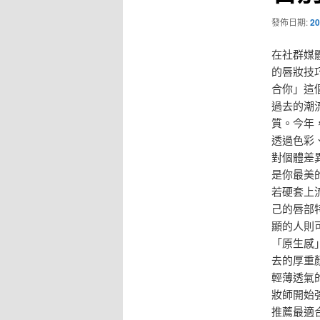
發佈日期:
20
在社群媒
的唇妝技
合你」這
過去的潮
質。今年
透過色彩
對個體差
是你最美
若硬套上
己的唇部
顯的人則
「原生感
去的厚重
輕薄透氣
妝師開始
推薦最適