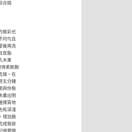
綜合挑
的唇彩也
不均勻且
摩後再洗
有皮脂
乳木果
變得柔軟飽
乾燥。在
待五分鐘
用與你唇
免畫出明
選擇質地
色有深淺
，增加臉
完成唇妝
記得要隨