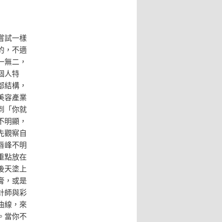
嘗試一樣
的，不適
一無二，
個人特
部結構，
美容產業
到「你就
不明顯，
先觀察自
唇峰不明
重點放在
後天塗上
膏，或是
計師與彩
曲線，來
。當你不