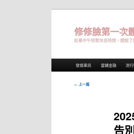
跳
至
主
修修臉第一次體
要
趁著中午短暫休息時間，體驗了
內
容
主
發燒車訊
當鋪金融
流行
要
選
單
文
←
上一篇
章
導
覽
20
告