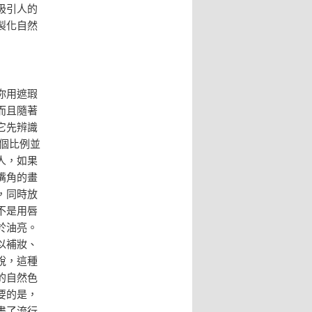
吸引人的
製化自然
你用遮瑕
而且隨著
它先辨識
這個比例並
人，如果
嘴角的畫
，同時放
不是用唇
於油亮。
以補妝、
說，這種
的自然色
要的是，
畫了流行