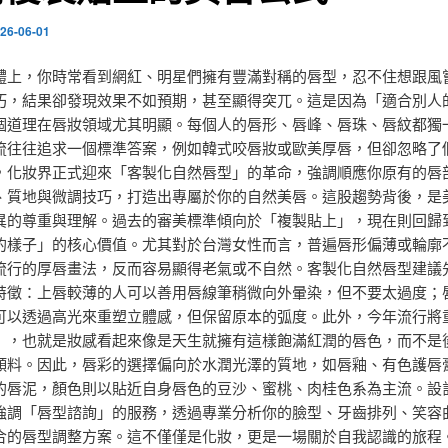
26-06-01
體上，你時常看到網紅、明星們擁有豐滿對稱的唇型，忍不住想跟風
巧，結果卻發現效果不如預期，甚至顯得突兀。這是因為「適合別人
個道理在唇妝領域尤其明顯。每個人的唇形、唇峰、唇珠、唇紋都獨
流往往追求一個標準答案，例如韓式咬唇妝或歐美厚唇，但卻忽略了
，化妝界正式迎來「客製化自然唇型」的革命，強調順應你原有的唇
、質地與微調技巧，打造出專屬於你的自然美唇。這股趨勢背後，是
異的尊重與理解。過去的審美標準傾向於「複製貼上」，現在則回歸
的樣子」的核心價值。尤其對於台灣女性而言，普遍唇形偏薄或輪廓
流行的厚唇畫法，反而容易顯得老氣或不自然。客製化自然唇型建議
特徵：上唇較薄的人可以善用唇線筆稍微向外暈染，但不要太過度；
可以透過高光來重塑立體感，但保留原本的弧度。此外，今年流行將
」，也就是妝感看起來像是天生就擁有這樣飽滿紅潤的唇色，而不是
顏料。因此，唇彩的選擇偏向於水潤光澤的質地，如唇釉、有色護唇
的唇泥，顏色則以貼近自身唇色的豆沙、蜜桃、肉桂色系為主流。設
強調「唇型諮詢」的服務，透過專業分析你的臉型、牙齒排列、笑容
合的唇型調整方案。這不僅僅是化妝，更是一場關於自我認識的旅程