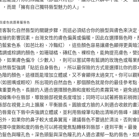
」，而是「擁有自己獨特唇型魅力的人」。
與膚色挑選專屬唇色
是客製化自然唇型的關鍵步驟，而這必須結合你的臉型與膚色來決定
直接的影響因素。台灣女性的膚色偏黃或偏暖，因此在選擇唇色時，
的藍紫色系（如芭比粉、冷豔紅），這些顏色容易讓膚色顯得更黃暗
橘調或棕調的顏色，如珊瑚橘、磚紅色、裸棕色，能夠提亮膚色，營
外，如果膚色偏冷（少數人），則可以嘗試帶有藍調的玫瑰色或莓果
自然唇型強調「貼近自身唇色」，所以最保險的方式是選擇比你的原
色階的顏色，這樣既能增加立體感，又不會顯得太過突兀。你可以觀
（如抿嘴或輕咬）所出現的自然血色，那個顏色就是你的最佳參考點
演重要角色。長臉的人適合選擇顏色飽和度較低的柔霧質地，避免過
視線集中在唇部，導致臉部視覺長度增加；同時可以試著將唇彩稍微
唇部在視覺上向上擴展，平衡臉長。圓臉或方臉的人則適合收斂的畫
的唇膏在下唇中央強調立體感，並利用唇線筆勾勒出清晰的唇峰，讓
另外，如果你的鼻子較大或鼻翼寬，建議唇色不要過於清淡，否則會
選擇中度飽和度的唇色可以將視覺焦點轉移到唇部，達到平衡。最後
的髮色與瞳孔色。深色頭髮與深色瞳孔的人適合濃郁一點的唇色，如