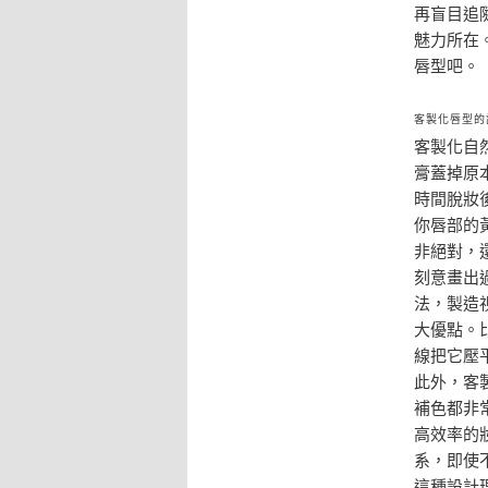
再盲目追
魅力所在
唇型吧。
客製化唇型的
客製化自
膏蓋掉原
時間脫妝
你唇部的黃
非絕對，
刻意畫出
法，製造
大優點。
線把它壓
此外，客
補色都非
高效率的
系，即使
這種設計