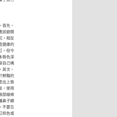
。首先，
應該避開
沉。相反
造健康的
紅。但今
本唇色深
察自己嘴
。其次，
於鮮豔的
塗出上唇
法，使用
臉部線條
讓鼻子顯
，不要忘
紅棕色或