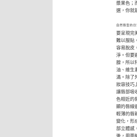
漿果色；
選，你就
自然唇型的日
要呈現完
難以服貼
容易脫皮
淨。但要
腺，所以
油、維生
滿。除了
妝容技巧
讓唇部吸
色相近的
顯的唇線
輕薄的唇
變化，形
部立體感
後，用面