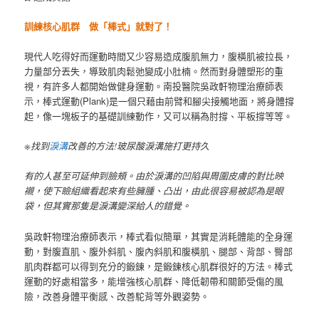
訓練核心肌群
做「棒式」就對了！
現代人吃得好而運動時間又少容易造成腹肌無力，腹橫肌被拉長，
力量部分丟失，導致肌肉鬆弛變成小肚楠。然而對身體塑形的重
視，有許多人都開始做健身運動。南投醫院吳政軒物理治療師表
示，棒式運動(Plank)是一個只藉由前臂和腳尖接觸地面，將身體撐
起，像一塊板子的基礎訓練動作，又可以稱為肘撐、平板撐等等。
※找到
淚溝
改善的方法!玻尿酸淚溝施打更持久
有的人甚至可延伸到臉頰。由於淚溝的凹陷與周圍皮膚的對比映
襯，使下瞼組織看起來有些臃腫、凸出，由此很容易被認為是眼
袋，但其實那隻是淚溝變深給人的錯覺。
吳政軒物理治療師表示，棒式看似簡單，其實是消耗體能的全身運
動，對腹直肌、腹外斜肌、腹內斜肌和腹橫肌、腿部、背部、臀部
肌肉群都可以得到充分的鍛鍊，是鍛鍊核心肌群很好的方法。棒式
運動的好處相當多，能增強核心肌群、降低韌帶和關節受傷的風
險，改善身體平衡感、改善駝背等外觀姿勢。