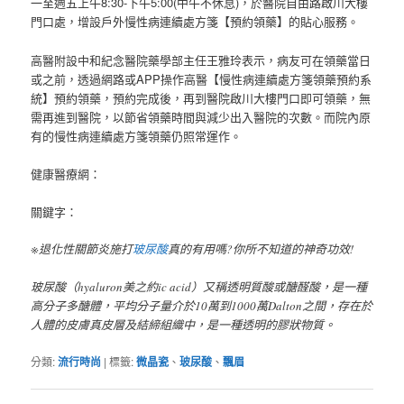
一至週五上午8:30-下午5:00(中午不休息)，於醫院自由路啟川大樓
門口處，增設戶外慢性病連續處方箋【預約領藥】的貼心服務。
高醫附設中和紀念醫院藥學部主任王雅玲表示，病友可在領藥當日
或之前，透過網路或APP操作高醫【慢性病連續處方箋領藥預約系
統】預約領藥，預約完成後，再到醫院啟川大樓門口即可領藥，無
需再進到醫院，以節省領藥時間與減少出入醫院的次數。而院內原
有的慢性病連續處方箋領藥仍照常運作。
健康醫療網：
關鍵字：
※退化性關節炎施打
玻尿酸
真的有用嗎?你所不知道的神奇功效!
玻尿酸（hyaluron美之約ic acid）又稱透明質酸或醣醛酸，是一種
高分子多醣體，平均分子量介於10萬到1000萬Dalton之間，存在於
人體的皮膚真皮層及結締組織中，是一種透明的膠狀物質。
分類:
流行時尚
|
標籤:
微晶瓷
、
玻尿酸
、
飄眉