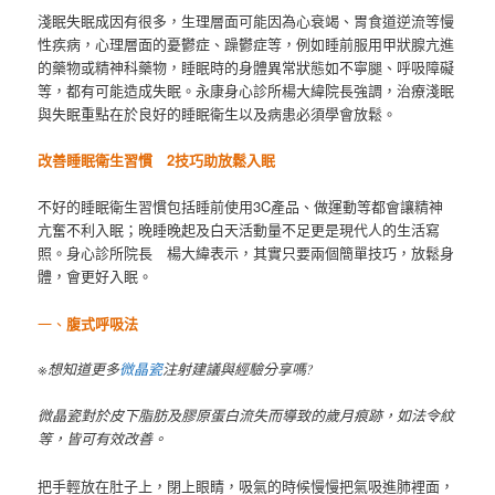
淺眠失眠成因有很多，生理層面可能因為心衰竭、胃食道逆流等慢
性疾病，心理層面的憂鬱症、躁鬱症等，例如睡前服用甲狀腺亢進
的藥物或精神科藥物，睡眠時的身體異常狀態如不寧腿、呼吸障礙
等，都有可能造成失眠。永康身心診所楊大緯院長強調，治療淺眠
與失眠重點在於良好的睡眠衛生以及病患必須學會放鬆。
改善睡眠衛生習慣
2
技巧助放鬆入眠
不好的睡眠衛生習慣包括睡前使用3C產品、做運動等都會讓精神
亢奮不利入眠；晚睡晚起及白天活動量不足更是現代人的生活寫
照。身心診所院長 楊大緯表示，其實只要兩個簡單技巧，放鬆身
體，會更好入眠。
一、
腹式呼吸法
※想知道更多
微晶瓷
注射建議與經驗分享嗎?
微晶瓷對於皮下脂肪及膠原蛋白流失而導致的歲月痕跡，如法令紋
等，皆可有效改善。
把手輕放在肚子上，閉上眼睛，吸氣的時候慢慢把氣吸進肺裡面，