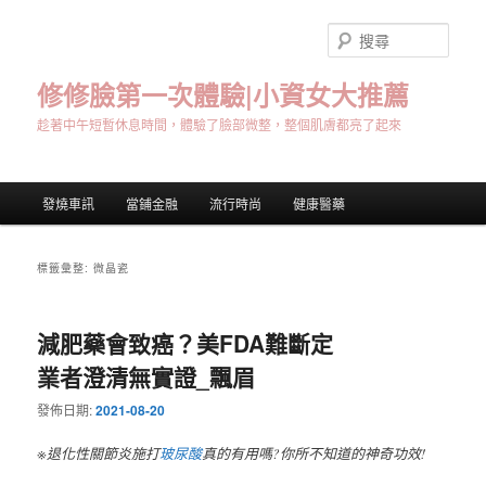
跳
跳
至
至
搜
主
輔
尋
要
助
修修臉第一次體驗|小資女大推薦
內
內
趁著中午短暫休息時間，體驗了臉部微整，整個肌膚都亮了起來
容
容
主
發燒車訊
當鋪金融
流行時尚
健康醫藥
要
選
單
標籤彙整:
微晶瓷
減肥藥會致癌？美FDA難斷定
業者澄清無實證_飄眉
發佈日期:
2021-08-20
※退化性關節炎施打
玻尿酸
真的有用嗎?你所不知道的神奇功效!