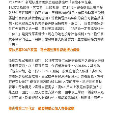
示，2018年新增核准寄養家庭服務動機以「關懷不幸兒童」
81.37%為最多、其次為「回饋社會」57.84%。寄養媽媽江美雪投
入兒少寄養服務工作已17年，照顧過20位孩子，曾因幼時家貧受親
屬幫忙而有回饋社會的念頭。曾受美雪媽媽照顧的自立寄養童孫佳
慧，結束安置至今仍與寄養爸媽保持聯繫，說自己「就像寄養家庭
住在外面的女兒一樣」曾對美雪媽媽說：「我結婚一定要邀請妳坐
主位！」足見深厚寄養情。現在的她也投身社會福利工作，擔任家
扶基金會的社工，將這份愛發揮更大的影響力，並要繼續接力傳遞
下去。
家扶招募
500
戶家庭 符合這些要件都能接力傳愛
衛福部社家署統計資料，2018年曾提供家庭寄養服務之寄養家庭資
訊來源管道，以「寄養家庭」介紹者為最多，佔26.5%；其次為
「親友介紹」者，佔17.85%，顯見一般家庭會投入服務，多仰賴
寄養家庭及親友推廣。而家扶基金會深耕台灣兒少寄養服務，39年
來已有4,467戶寄養家庭照顧過54,261人次的孩子，執行長何素秋
表示，每年度兒少寄養安置需求，需500戶以上家庭有意願加入才
能因應，因此，只要夫妻雙方滿25歲、國中以上學歷、穩定收入及
足夠空間，都歡迎加入服務行列，讓愛凝聚情感、揪團攜手前進。
修杰楷第二年代言 籲發揮愛心加入寄養家庭