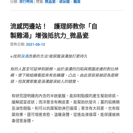
分類:
流行時尚
|
標籤:
微晶瓷
、
玻尿酸
、
飄眉
流感閃邊站！ 護理師教你「自
製雞湯」增強抵抗力_微晶瓷
發佈日期:
2021-08-12
※找到
淚溝
改善的方法!玻尿酸淚溝施打更持久
有的人甚至可延伸到臉頰。由於淚溝的凹陷與周圍皮膚的對比映
襯，使下瞼組織看起來有些臃腫、凸出，由此很容易被認為是眼
袋，但其實那隻是淚溝變深給人的錯覺。
有研究證明雞肉內含的半胱氨酸，能抑制黏膜的產生幫助排痰，
緩解感冒症狀；而洋蔥含有槲皮素，能幫助抗發炎；薑的萜烯類
及油性樹脂，則可以抗菌幫助淋巴循環；蔥含有大蒜素，也有殺
菌效果，還可增進食慾、溫暖身體，促進血液循環，能保護被病
毒侵害身體。