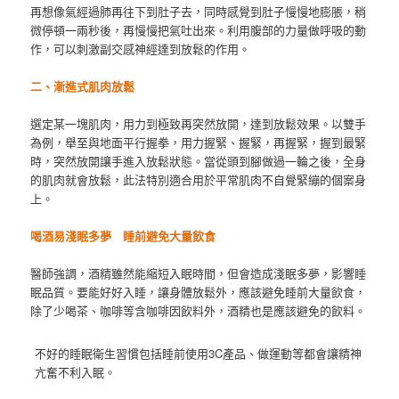
再想像氣經過肺再往下到肚子去，同時感覺到肚子慢慢地膨脹，稍
微停頓一兩秒後，再慢慢把氣吐出來。利用腹部的力量做呼吸的動
作，可以刺激副交感神經達到放鬆的作用。
二、
漸進式肌肉放鬆
選定某一塊肌肉，用力到極致再突然放開，達到放鬆效果。以雙手
為例，舉至與地面平行握拳，用力握緊、握緊，再握緊，握到最緊
時，突然放開讓手進入放鬆狀態。當從頭到腳做過一輪之後，全身
的肌肉就會放鬆，此法特別適合用於平常肌肉不自覺緊繃的個案身
上。
喝酒易淺眠多夢
睡前避免大量飲食
醫師強調，酒精雖然能縮短入眠時間，但會造成淺眠多夢，影響睡
眠品質。要能好好入睡，讓身體放鬆外，應該避免睡前大量飲食，
除了少喝茶、咖啡等含咖啡因飲料外，酒精也是應該避免的飲料。
不好的睡眠衛生習慣包括睡前使用3C產品、做運動等都會讓精神
亢奮不利入眠。