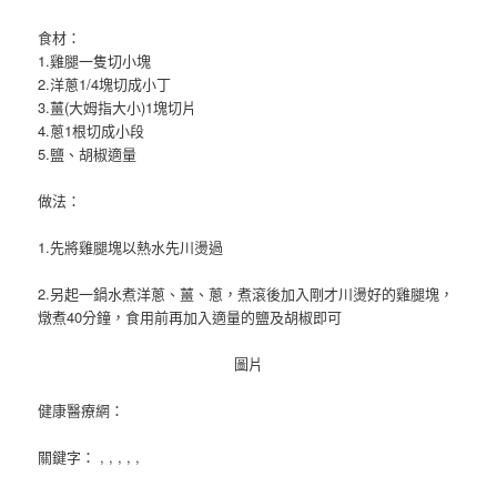
食材：
1.雞腿一隻切小塊
2.洋蔥1/4塊切成小丁
3.薑(大姆指大小)1塊切片
4.蔥1根切成小段
5.鹽、胡椒適量
做法：
1.先將雞腿塊以熱水先川燙過
2.另起一鍋水煮洋蔥、薑、蔥，煮滾後加入剛才川燙好的雞腿塊，
燉煮40分鐘，食用前再加入適量的鹽及胡椒即可
圖片
健康醫療網：
關鍵字： , , , , ,