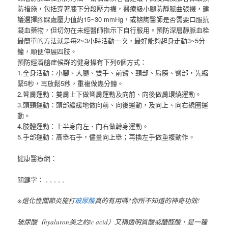
防措施，包括穿著膝下分段壓力襪，醫療級小腿防靜脈曲張襪，建
議選擇腳踝處壓力值約15~30 mmHg，或諮詢醫師是否需要口服抗
凝血藥物，但切勿在未經醫師指示下自行服用。預防深層靜脈血栓
最簡單的方法就是每2~3小時活動一次，最好能夠起身走動3~5分
鐘，順便伸展四肢。
預防經濟艙症候群的健身操有下列6個方式：
1.全身活動：小腳、大腿、雙手、前臂、頸部、肩膀、臀部，先縮
緊5秒，再放鬆5秒，重複做幾分鐘。
2.聳肩運動：雙肩上下做聳肩運動及向前、向後做肩環繞運動。
3.頭頸運動：頭部緩緩地做向前、向後運動，及向上、向右繞圈運
動。
4.肢體運動：上半身向左、向右做轉身運動。
5.手部運動：高舉右手，儘量向上舉；再換左手做重複動作。
健康醫療網：
關鍵字： , , , , ,
※退化性關節炎施打
玻尿酸
真的有用嗎?你所不知道的神奇功效!
玻尿酸（hyaluron美之約ic acid）又稱透明質酸或醣醛酸，是一種