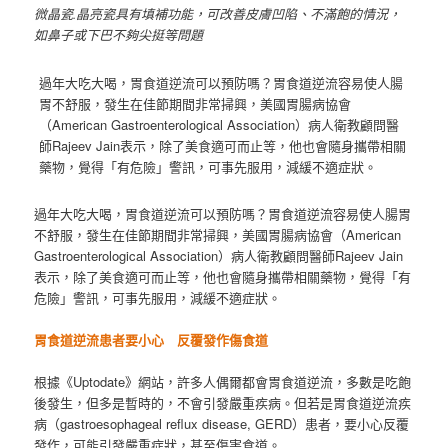
微晶瓷.晶亮瓷具有填補功能，可改善皮膚凹陷、不滿飽的情況，
如鼻子或下巴不夠尖挺等問題
過年大吃大喝，胃食道逆流可以預防嗎？胃食道逆流容易使人腸
胃不舒服，發生在佳節期間非常掃興，美國胃腸病協會
（American Gastroenterological Association）病人衛教顧問醫
師Rajeev Jain表示，除了美食適可而止等，他也會隨身攜帶相關
藥物，覺得「有危險」警訊，可事先服用，減緩不適症狀。
過年大吃大喝，胃食道逆流可以預防嗎？胃食道逆流容易使人腸胃
不舒服，發生在佳節期間非常掃興，美國胃腸病協會（American
Gastroenterological Association）病人衛教顧問醫師Rajeev Jain
表示，除了美食適可而止等，他也會隨身攜帶相關藥物，覺得「有
危險」警訊，可事先服用，減緩不適症狀。
胃食道逆流患者要小心 反覆發作傷食道
根據《Uptodate》網站，許多人偶爾都會胃食道逆流，多數是吃飽
後發生，但多是暫時的，不會引發嚴重疾病。但若是胃食道逆流疾
病（gastroesophageal reflux disease, GERD）患者，要小心反覆
發作，可能引發嚴重症狀，甚至傷害食道。