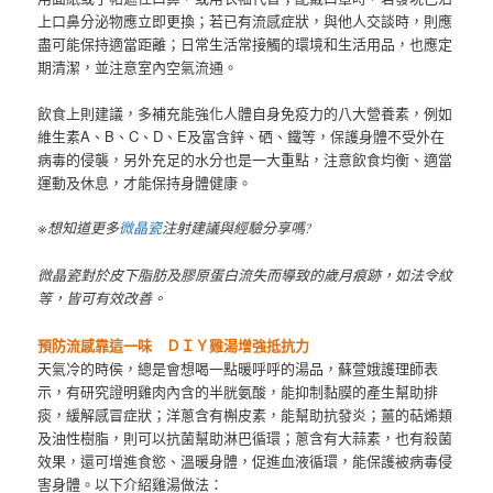
上口鼻分泌物應立即更換；若已有流感症狀，與他人交談時，則應
盡可能保持適當距離；日常生活常接觸的環境和生活用品，也應定
期清潔，並注意室內空氣流通。
飲食上則建議，多補充能強化人體自身免疫力的八大營養素，例如
維生素A、B、C、D、E及富含鋅、硒、鐵等，保護身體不受外在
病毒的侵襲，另外充足的水分也是一大重點，注意飲食均衡、適當
運動及休息，才能保持身體健康。
※想知道更多
微晶瓷
注射建議與經驗分享嗎?
微晶瓷對於皮下脂肪及膠原蛋白流失而導致的歲月痕跡，如法令紋
等，皆可有效改善。
預防流感靠這一味 ＤＩＹ雞湯增強抵抗
力
天氣冷的時侯，總是會想喝一點暖呼呼的湯品，蘇萱娥護理師表
示，有研究證明雞肉內含的半胱氨酸，能抑制黏膜的產生幫助排
痰，緩解感冒症狀；洋蔥含有槲皮素，能幫助抗發炎；薑的萜烯類
及油性樹脂，則可以抗菌幫助淋巴循環；蔥含有大蒜素，也有殺菌
效果，還可增進食慾、溫暖身體，促進血液循環，能保護被病毒侵
害身體。以下介紹雞湯做法：