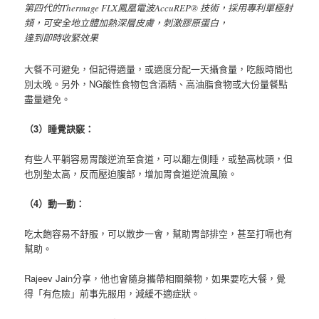
第四代的Thermage FLX鳳凰電波AccuREP® 技術，採用專利單極射
頻，可安全地立體加熱深層皮膚，刺激膠原蛋白，
達到即時收緊效果
大餐不可避免，但記得適量，或適度分配一天攝食量，吃飯時間也
別太晚。另外，NG酸性食物包含酒精、高油脂食物或大份量餐點
盡量避免。
（3
）睡覺訣竅：
有些人平躺容易胃酸逆流至食道，可以翻左側睡，或墊高枕頭，但
也別墊太高，反而壓迫腹部，增加胃食道逆流風險。
（4
）動一動：
吃太飽容易不舒服，可以散步一會，幫助胃部排空，甚至打嗝也有
幫助。
Rajeev Jain分享，他也會隨身攜帶相關藥物，如果要吃大餐，覺
得「有危險」前事先服用，減緩不適症狀。