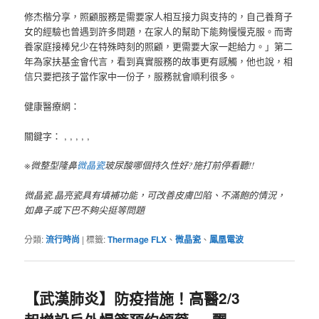
修杰楷分享，照顧服務是需要家人相互接力與支持的，自己養育子
女的經驗也曾遇到許多問題，在家人的幫助下能夠慢慢克服。而寄
養家庭接棒兒少在特殊時刻的照顧，更需要大家一起給力。」第二
年為家扶基金會代言，看到真實服務的故事更有感觸，他也說，相
信只要把孩子當作家中一份子，服務就會順利很多。
健康醫療網：
關鍵字： , , , , ,
※微整型隆鼻
微晶瓷
玻尿酸哪個持久性好?施打前停看聽!!
微晶瓷.晶亮瓷具有填補功能，可改善皮膚凹陷、不滿飽的情況，
如鼻子或下巴不夠尖挺等問題
分類:
流行時尚
|
標籤:
Thermage FLX
、
微晶瓷
、
鳳凰電波
【武漢肺炎】防疫措施！高醫2/3