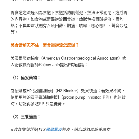
胃食道逆流是因為食道下食道括約肌鬆弛，無法正常關閉，造成胃
的內容物，如食物或胃酸逆流回食道，症狀包括胃酸逆流、胃灼
熱；不典型症狀則有吞嚥困難、胸痛、咳嗽、噁心噁吐、聲音沙啞
等。
美食當前忍不住 胃食道逆流怎麼辦？
美國胃腸病協會（American Gastroenterological Association）病
人衛教顧問醫師Rajeev Jain提出四項建議：
（1
）備妥藥物：
制酸劑或H2 受體阻斷劑（H2 Blocker）效果快速；若效果不夠，
使用更強的質子幫浦抑制劑（proton pump inhibitor, PPI）也無效
時，切記再多吃PPI只是徒勞。
（2
）三餐適量：
※改善臉部鬆弛,FLX
鳳凰電波
拉皮，讓您成為凍齡美魔女