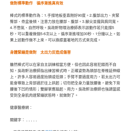
做對標準動作
循序漸進真有效
棒式的標準動作為：1.手撐地板垂直剛好90度。2.腹部出力、夾緊
臀部、骨盆後傾，注意力放在腰部、腹部。3.腳尖並攏與肩同寬。
4.不憋氣、自然呼吸。吳政軒物理治療師表示該動作若只能撐5
秒，可以重複做個5-6次以上，循序漸進增加30秒、1分鐘以上。如
果上述動作做不上來，可以換膝蓋著地的方式來完成。
身體緊繃是做對
太出力反造成傷害
雖然棒式可以在家自主訓練相當方便，但也因此容易犯錯而不自
知，吳政軒治療師指出練習棒式時，正確姿勢為頭部在脊椎延伸線
上，許多人容易過度抬頭或低頭；手臂不要過度用力，若太出力可
能會導致上背部過於往上拱起；切勿把全身力量放腰後，避免下背
腰後下凹的情形；雙腳掌應踮起、用力。吳政軒治療師也強調當感
受到全身肌肉達緊繃狀態時，就做對了。
健康醫療網：
關鍵字： , , , , ,