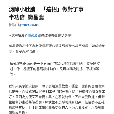
消除小肚腩 「這招」做對了事
半功倍_微晶瓷
發佈日期:
2021-08-05
※想知道更多
微晶瓷
注射建議與經驗分享嗎?
微晶瓷對於皮下脂肪及膠原蛋白流失而導致的歲月痕跡，如法令紋
等，皆可有效改善。
棒式運動(Plank)是一個只藉由前臂和腳尖接觸地面，將身體撐
起，像一塊板子的基礎訓練動作，又可以稱為肘撐、平板撐等
等。
近年來民眾追求健康，除了開始注重飲食，運動、健身的意願也大
幅提升。而棒式(Plank)是相當熱門的運動，除了鍛鍊核心肌群效果
好，且因為方便又不需要工具，在家就能做，因此大受歡迎。但衛
生福利部南投醫院提醒，棒式並不是撐著就有效果，若姿勢不正確
恐適得其反，且手肘或肩膀關節受傷的人不適合做棒式，以免對關
節造成負擔。