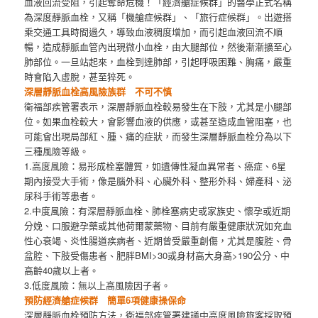
血液回流受阻，引起奪命危機！「經濟艙症候群」的醫學正式名稱
為深度靜脈血栓，又稱「機艙症候群」、「旅行症候群」。出遊搭
乘交通工具時間過久，導致血液稠度增加，而引起血液回流不順
暢，造成靜脈血管內出現微小血栓，由大腿部位，然後漸漸擴至心
肺部位。一旦站起來，血栓到達肺部，引起呼吸困難、胸痛，嚴重
時會陷入虛脫，甚至猝死。
深層靜脈血栓高風險族群 不可不慎
衛福部疾管署表示，深層靜脈血栓較易發生在下肢，尤其是小腿部
位。如果血栓較大，會影響血液的供應，或甚至造成血管阻塞，也
可能會出現局部紅、腫、痛的症狀，而發生深層靜脈血栓分為以下
三種風險等級。
1.高度風險：易形成栓塞體質，如遺傳性凝血異常者、癌症、6星
期內接受大手術，像是腦外科、心臟外科、整形外科、婦產科、泌
尿科手術等患者。
2.中度風險：有深層靜脈血栓、肺栓塞病史或家族史、懷孕或近期
分娩、口服避孕藥或其他荷爾蒙藥物、目前有嚴重健康狀況如充血
性心衰竭、炎性腸道疾病者、近期曾受嚴重創傷，尤其是腹腔、骨
盆腔、下肢受傷患者、肥胖BMI>30或身材高大身高>190公分、中
高齡40歲以上者。
3.低度風險：無以上高風險因子者。
預防經濟艙症候群 簡單6項健康操保命
深層靜脈血栓預防方法，衛福部疾管署建議中高度風險旅客採取預