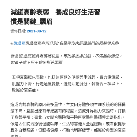
減緩高齡衰弱 養成良好生活習
慣是關鍵_飄眉
發佈日期:
2021-08-12
※
微晶瓷
與晶亮瓷有何分別?名醫帶你來認識熱門的微整填充物
微晶瓷.晶亮瓷具有填補功能，可改善皮膚凹陷、不滿飽的情況，
如鼻子或下巴不夠尖挺等問題
五項衰弱臨床表徵，包括無預期的明顯體重減輕、費力疲憊感、
肌握力下降、行走速度變慢、體能活動度低，若符合三項以上，
較屬於衰弱症。
造成高齡衰弱的原因較多重性，主要因身體多項生理系統的的儲備
量下降，且超出原有年紀該有的程度，造成外界壓力來臨時，打換
了身體平衡；臺北市立聯合醫院和平院區家醫科醫師葉孟奇指出，
像是因住院治療後僅能臥床，生活得靠他人全程照顧，或看似健康
且能自我照顧，但體格偏瘦、行動也稍遲緩等，都屬於典型的衰弱
現象。