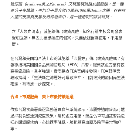
玻尿酸（hyaluron美之約ic acid）又稱透明質酸或醣醛酸，是一種
高分子多醣體，平均分子量介於10萬到1000萬Dalton之間，存在於
人體的皮膚真皮層及結締組織中，是一種透明的膠狀物質。
含「人類血清素」減肥藥傳出致癌風險，知名行銷生技公司發表
聲明強調，無因此罹患癌症的個案，只要依照醫囑使用，不用恐
慌。
在台灣和美國均合法上市的減肥藥「沛麗婷」傳出致癌風險嗎？有
報導指稱美國國食品藥物管理局（FDA）示警，服藥該處方藥有較
高罹癌風險，業者強調，實際探查FDA官網後發現，FDA聲明第一
段即指稱，「無法斷定沛麗婷可導致癌症，目前致癌的原因尚無法
確定，有待進一步探究。」
合法上市減肥藥 美上市後持續追蹤
依據台灣食藥署藥證業務管理資訊系統顯示，沛麗婷適應症為可透
過抑制食慾達到減重效果，屬於處方用藥，藥品仿單有加註警語包
括心臟瓣膜疾病、心跳速率降低、肺動脈高血壓及陰莖異常勃起
等。