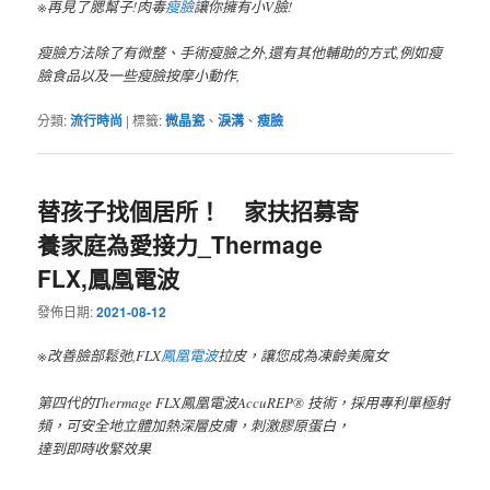
※再見了腮幫子!肉毒
瘦臉
讓你擁有小V臉!
瘦臉方法除了有微整、手術瘦臉之外,還有其他輔助的方式,例如瘦
臉食品以及一些瘦臉按摩小動作,
分類:
流行時尚
|
標籤:
微晶瓷
、
淚溝
、
瘦臉
替孩子找個居所！ 家扶招募寄
養家庭為愛接力_Thermage
FLX,鳳凰電波
發佈日期:
2021-08-12
※改善臉部鬆弛,FLX
鳳凰電波
拉皮，讓您成為凍齡美魔女
第四代的Thermage FLX鳳凰電波AccuREP® 技術，採用專利單極射
頻，可安全地立體加熱深層皮膚，刺激膠原蛋白，
達到即時收緊效果