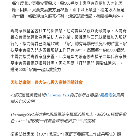
每年度兒少寄養安置需求，需500戶以上家庭有意願加入才能因
應，因此，只要夫妻雙方滿25歲、國中以上學歷、穩定收入及足
夠空間，都歡迎加入服務行列，讓愛凝聚情感、揪團攜手前進。
現為家扶基金會社工的孫佳慧，幼時曾與父親以街頭為家，因為寄
養安置情誼轉化為專業助人者能量；黃姓家族三兄妹相繼加入服務
行列，接力傳愛已綿延17載，「家」總有專屬寄養兒少的位置。家
扶基金會投入兒少寄養服務工作已有39年，然而每年約2,300個兒
少需要接受寄養家庭安置，此次是型男暖爸修杰楷第二年代言家扶
基金會寄養家庭招募計畫，再次呼籲「打開家門 讓愛住進來」，
邀請500戶家庭一起為愛接力！
因年幼案例 長大決心投入家扶回饋社會
※想知道醫美新技術
Thermage FLX
施打診所在哪裡?
鳳凰電波
資訊
懶人包大公開
Thermage®FL美之約X鳳凰電波在探頭的進化上，新的4.0探頭是紫
色，4cm2相較前一代黃金探頭增加了33%的面積
衛福部社家署《107年兒童少年家庭寄養服務工作成果報告》顯