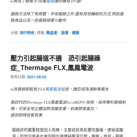
※再見了腮幫子!肉毒
瘦臉
讓你擁有小V臉!
瘦臉方法除了有微整、手術瘦臉之外,還有其他輔助的方式,例如瘦
臉食品以及一些瘦臉按摩小動作,
分類:
流行時尚
|
標籤:
微晶瓷
、
淚溝
、
瘦臉
壓力引起腸道不適 恐引起腸躁
症_Thermage FLX,鳳凰電波
發佈日期:
2021-08-05
※改善臉部鬆弛,FLX
鳳凰電波
拉皮，讓您成為凍齡美魔女
第四代的Thermage FLX鳳凰電波AccuREP® 技術，採用專利單極射
頻，可安全地立體加熱深層皮膚，刺激膠原蛋白，
達到即時收緊效果
腸躁症的嚴重程度因人而異，主要症狀為反覆性腹痛、便祕或腹
瀉，但部分患者也會同時出現便秘腹瀉交替、腹脹、放屁、腸鳴