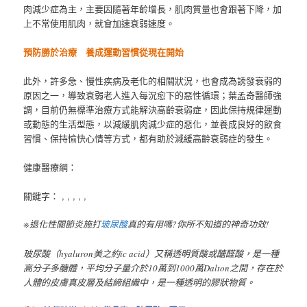
肉減少症為主，主要因隨著年齡增長，肌肉質量也會跟著下降，加
上不常使用肌肉，就會加速衰弱速度。
預防勝於治療 養成運動習慣從現在開始
此外，許多急、慢性疾病及老化的相關狀況，也會成為誘發衰弱的
原因之一，導致衰弱老人進入每況愈下的惡性循環；葉孟奇醫師強
調，目前仍無標準治療方式能解決高齡衰弱症，因此保持規律運動
或動態的生活型態，以減緩肌肉減少症的惡化，並養成良好的飲食
習慣、保持愉快心情等方式，都有助於減緩高齡衰弱症的發生。
健康醫療網：
關鍵字： , , , , ,
※退化性關節炎施打
玻尿酸
真的有用嗎?你所不知道的神奇功效!
玻尿酸（hyaluron美之約ic acid）又稱透明質酸或醣醛酸，是一種
高分子多醣體，平均分子量介於10萬到1000萬Dalton之間，存在於
人體的皮膚真皮層及結締組織中，是一種透明的膠狀物質。