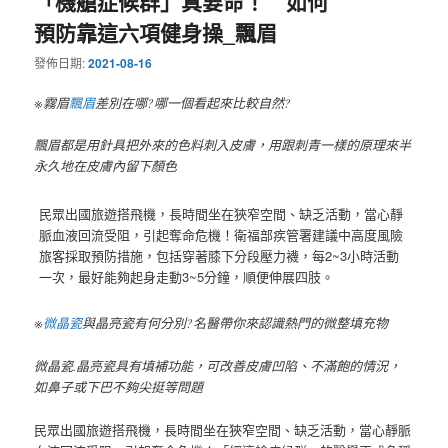
「機艙症候群」真要命！ 如何
預防靠這六項健身操_飄眉
發佈日期:
2021-08-16
※霧眉
飄眉
差別在哪?哪一個看起來比較自然?
飄眉都是用針具把外來的色料刺入皮膚，用跟刺青一樣的原理來半
永久地在皮膚內留下顏色
民眾出國旅遊搭飛機，長時間坐在狹窄空間、缺乏活動，當心靜
脈血液回流受阻，引起奪命危機！衛福部疾管署建議中高度風險
旅客採取預防措施，包括穿著膝下分段壓力襪，每2~3小時活動
一次，最好能夠起身走動3~5分鐘，順便伸展四肢。
※
微晶瓷
與晶亮瓷有何分別?名醫帶你來認識熱門的微整填充物
微晶瓷.晶亮瓷具有填補功能，可改善皮膚凹陷、不滿飽的情況，
如鼻子或下巴不夠尖挺等問題
民眾出國旅遊搭飛機，長時間坐在狹窄空間、缺乏活動，當心靜脈