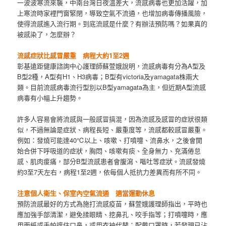
一波波寒流來襲，中南台灣日夜溫差大，流感病毒也更加活躍，加
上寒流時家裡門窗緊閉，導致空氣不流通，也增加病毒傳播風險，
使得流感進入流行期。到底流感是什麼？有辦法預防嗎？如果真的
被感染了，怎麼辦？
流感症狀比感冒嚴重 病程大約1至2週
彰基遠距健康諮詢中心護理師蘇萱娥說明，流感病毒有分為A型及
B型2種，A型有H1、H3病毒；B型有victoria及yamagata株兩大
類。目前流感病毒流行型別以B型yamagata為主，但近期A型流感
病毒有小幅上升趨勢。
許多人容易會將流感與一般感冒搞混，因為流感及感冒的症狀很類
似，不過無論是症狀、病程長短、嚴重度等，流感都較感冒嚴重。
例如：發燒可能達40℃以上、咳嗽、打噴嚏、流鼻水，之後會開
始合併下呼吸道的症狀，胸悶、咳嗽有痰、全身無力、充滿倦怠
感、肌肉痠痛，部分B型流感患者會腹瀉、嘔吐等症狀。流感發燒
約3至7天左右，病程1至2週，依每個人抵抗力差異而有所不同。
注意個人衛生、保室內空氣流通 適當運動休息
預防流感最好的方式為施打流感疫苗，蘇萱娥護理師指出，平時也
應加強手部清潔，避免揉眼睛、挖鼻孔、咬手指等；打噴嚏時，應
用面紙或手帕遮住口鼻，或用衣袖代替；配戴口罩時，若發現已沾