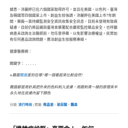
據悉，沛麗婷已在六個國家取得許可，並且在美國、以色列、臺灣
及韓國等四個國家上市，創益生技強調，沛麗婷在美國上市7年期
間，藥廠一直持續監測安全資訊收集安全訊息，目前未發現有致癌
疑慮，目前仍將延續與臺灣食藥署配合嚴密監控藥品安全，也呼籲
病患未諮詢主治醫師前，勿任意停藥，以免影響治療權益。民眾如
有任何產品諮詢問題，應洽創益生技服務專線。
健康醫療網：
關鍵字： , , , , ,
※霧眉
飄眉
差別在哪?哪一個看起來比較自然?
飄眉都是用針具把外來的色料刺入皮膚，用跟刺青一樣的原理來半
永久地在皮膚內留下顏色
分類:
流行時尚
|
標籤:
微晶瓷
、
玻尿酸
、
飄眉