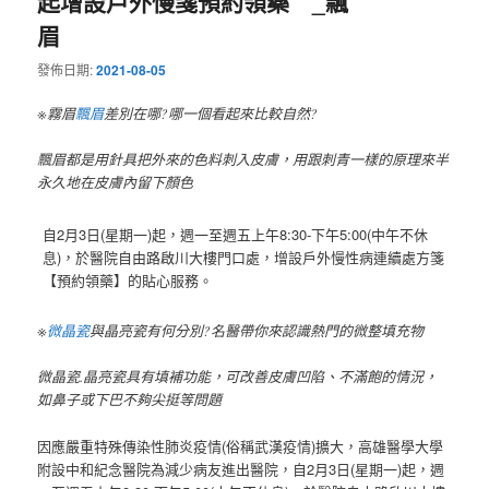
起增設戶外慢箋預約領藥 _飄
眉
發佈日期:
2021-08-05
※霧眉
飄眉
差別在哪?哪一個看起來比較自然?
飄眉都是用針具把外來的色料刺入皮膚，用跟刺青一樣的原理來半
永久地在皮膚內留下顏色
自2月3日(星期一)起，週一至週五上午8:30-下午5:00(中午不休
息)，於醫院自由路啟川大樓門口處，增設戶外慢性病連續處方箋
【預約領藥】的貼心服務。
※
微晶瓷
與晶亮瓷有何分別?名醫帶你來認識熱門的微整填充物
微晶瓷.晶亮瓷具有填補功能，可改善皮膚凹陷、不滿飽的情況，
如鼻子或下巴不夠尖挺等問題
因應嚴重特殊傳染性肺炎疫情(俗稱武漢疫情)擴大，高雄醫學大學
附設中和紀念醫院為減少病友進出醫院，自2月3日(星期一)起，週