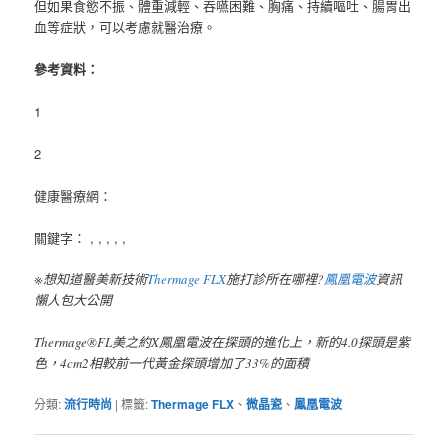
但如果食慾不振、體重減輕、吞嚥困難、胸痛、持續嘔吐、腸胃出
血等症狀，可以考慮就醫治療。
參考資料：
1
2
健康醫療網：
關鍵字： , , , , ,
※想知道醫美新技術
Thermage FLX
施打診所在哪裡?
鳳凰電波
資訊
懶人包大公開
Thermage®FL美之約X鳳凰電波在探頭的進化上，新的4.0探頭是紫
色，4cm2相較前一代黃金探頭增加了33%的面積
分類:
流行時尚
|
標籤:
Thermage FLX
、
微晶瓷
、
鳳凰電波