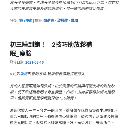
高分子多醣體，平均分子量介於10萬到1000萬Dalton之間，存在於
人體的皮膚真皮層及結締組織中，是一種透明的膠狀物質。
分類:
流行時尚
|
標籤:
微晶瓷
、
玻尿酸
、
飄眉
初三睡到飽！ 2技巧助放鬆補
眠_瘦臉
發佈日期:
2021-08-16
※找到
淚溝
改善的方法!玻尿酸淚溝施打更持久
有的人甚至可延伸到臉頰。由於淚溝的凹陷與周圍皮膚的對比映
襯，使下瞼組織看起來有些臃腫、凸出，由此很容易被認為是眼
袋，但其實那隻是淚溝變深給人的錯覺。
睡眠佔據人一生三分之一的時間，讓身體在休息時恢復生理機能，
整合日間接收的資訊，修復體內受損細胞、調節內分泌系統及恢復
神經元的功能，但有的人卻常常睡不好，備受淺眠、失眠所苦。