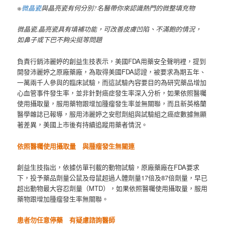
※
微晶瓷
與晶亮瓷有何分別?名醫帶你來認識熱門的微整填充物
微晶瓷.晶亮瓷具有填補功能，可改善皮膚凹陷、不滿飽的情況，
如鼻子或下巴不夠尖挺等問題
負責行銷沛麗婷的創益生技表示，美國FDA用藥安全聲明裡，提到
開發沛麗婷之原廠藥廠，為取得美國FDA認證，被要求為期五年、
一萬兩千人參與的臨床試驗，而這試驗內容要目的為研究藥品增加
心血管事件發生率，並非針對癌症發生率深入分析，如果依照醫囑
使用攝取量，服用藥物跟增加腫瘤發生率並無關聯，而且新英格蘭
醫學雜誌已報導，服用沛麗婷之安慰劑組與試驗組之癌症數據無顯
著差異，美國上市後有持續追蹤用藥者情況。
依照醫囑使用攝取量 與腫瘤發生無關連
創益生技指出，依據仿單刊載的動物試驗，原廠藥廠在FDA要求
下，投予藥品劑量公鼠及母鼠超過人體劑量17倍及87倍劑量，早已
超出動物最大容忍劑量（MTD），如果依照醫囑使用攝取量，服用
藥物跟增加腫瘤發生率無關聯。
患者勿任意停藥 有疑慮諮詢醫師