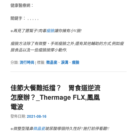
健康醫療網：
關鍵字： , , , , ,
※再見了腮幫子!肉毒
瘦臉
讓你擁有小V臉!
瘦臉方法除了有微整、手術瘦臉之外,還有其他輔助的方式,例如瘦
臉食品以及一些瘦臉按摩小動作,
分類:
流行時尚
|
標籤:
微晶瓷
、
淚溝
、
瘦臉
佳節大餐難抵擋？ 胃食道逆流
怎麼辦？_Thermage FLX,鳳凰
電波
發佈日期:
2021-08-16
※微整型隆鼻
微晶瓷
玻尿酸哪個持久性好?施打前停看聽!!