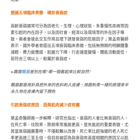
透過五項臨床表徵 確診衰弱症
高齡衰弱通常可分為因老化、生理、心理狀態、多重慢性疾病等因
素引起的內在因子，以及因社會、經濟以及環境等的外在因子導
致，兩者會彼此交互作用且埋下誘發衰弱的危險因子；葉孟奇醫師
表示，國外學者曾提出五項衰弱臨床表徵，包括無預期的明顯體重
減輕、費力疲憊感、肌握力下降、行走速度變慢、體能活動度低，
若符合三項以上，較屬於衰弱症。
※霧眉
飄眉
差別在哪?哪一個看起來比較自然?
飄眉都是用針具把外來的色料刺入皮膚，用跟刺青一樣的原理來半
永久地在皮膚內留下顏色
引起衰弱症原因 恐與肌肉減少症有關
葉孟奇醫師進一步解釋，研究也指出，衰弱的人會比無衰弱的人，
在死亡率、住院率、跌倒率等風險更高，是失能前的重要表徵，尤
其當衰弱越嚴重時，不僅較難以改善，死亡率比起強健的老人死亡
率更高達三至五倍，但目前被認為與衰弱有高度相關的原因又以肌