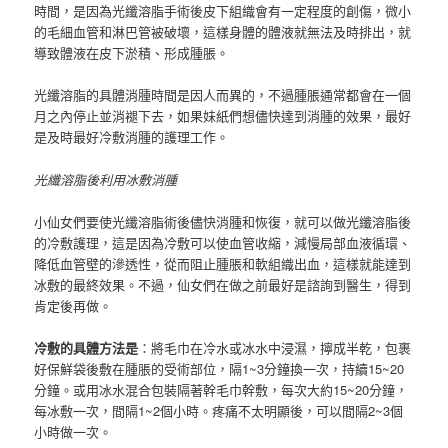
時間，是因為光纖溶脂手術後皮下組織會有一定程度的創傷，微小
的毛細血管和淋巴管被破壞，這樣身體的體液就無法及時排出，就
導致體液在皮下淤積、形成腫脹。
光纖溶脂的具體消腫時間是因人而異的，不過腫脹通常都會在一個
月之內停止並消褪下去，如果妹紙們想儘快達到消腫的效果，最好
是及時最好冷敷消腫的護理工作。
光纖溶脂後利用冰敷消腫
小仙女們要使光纖溶脂術後儘快消腫和恢復，就可以做光纖溶脂後
的冷敷護理，這是因為冷敷可以使血管收縮，減慢局部血液循環、
降低血管壁的滲透性，從而阻止腫脹和軟組織出血，這樣就能達到
冰敷的最終效果。
不過，仙女們在做之前最好是諮詢到醫生，得到
肯定後再做。
冷敷的具體方法是
：將毛巾在冷水或冰水中浸濕，擰成半乾，包裹
好保鮮袋後敷在腫脹的受術部位，隔1~3分鐘換一次，持續15~20
分鐘。
或用冰水混合包裝隔著幹毛巾幹敷，每次大約15~20分鐘，
每冰敷一次，間隔1~2個小時。
疼痛不太明顯後，可以間隔2~3個
小時做一次。