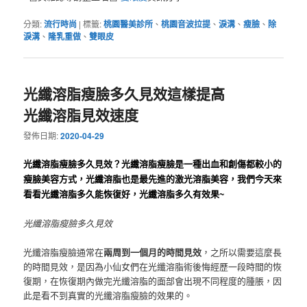
分類:
流行時尚
|
標籤:
桃園醫美診所
、
桃園音波拉提
、
淚溝
、
瘦臉
、
除
淚溝
、
隆乳重做
、
雙眼皮
光纖溶脂瘦臉多久見效這樣提高
光纖溶脂見效速度
發佈日期:
2020-04-29
光纖溶脂瘦臉多久見效？
光纖溶脂瘦臉是一種出血和創傷都較小的
瘦臉美容方式，光纖溶脂也是最先進的激光溶脂美容，我們今天來
看看光纖溶脂多久能恢復好，光纖溶脂多久有效果~
光纖溶脂瘦臉多久見效
光纖溶脂瘦臉通常在
兩周到一個月的時間見效
，之所以需要這麼長
的時間見效，是因為小仙女們在光纖溶脂術後悔經歷一段時間的恢
復期，在恢復期內做完光纖溶脂的面部會出現不同程度的腫脹，因
此是看不到真實的光纖溶脂瘦臉的效果的。