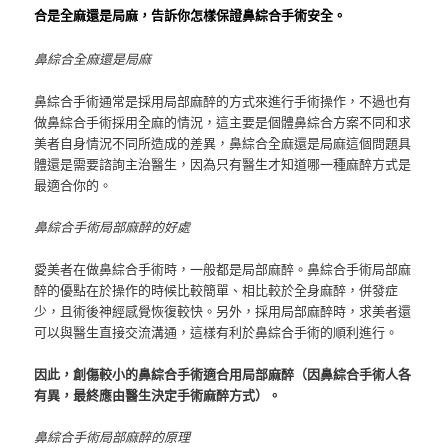
合是全麻還是局麻，告訴你怎樣保證鼻綜合手術安全。
鼻綜合全麻還是局麻
鼻綜合手術通常是採用局部麻醉的方式來進行手術操作，不過也有
做鼻綜合手術採用全麻的情況，這主要是個體鼻綜合方案不同和求
美者自身情況不同所造成的差異，鼻綜合全麻還是局麻這個問題具
體還是需要諮詢主治醫生，因為只有醫生才知道哪一種麻醉方式是
最適合你的。
鼻綜合手術局部麻醉的好處
愛美者在做鼻綜合手術時，一般都是局部麻醉。
鼻綜合手術局部麻
醉的優點在於操作的時候比較簡單、相比較於全身麻醉，併發症
少，且術後神經感覺恢復較快。
另外，採用局部麻醉時，求美者還
可以與醫生直接交流溝通，這樣有利於鼻綜合手術的順利進行。
因此，創傷較小的鼻綜合手術適合用
局部麻醉
（因鼻綜合手術人各
有異，最終應由醫生決定手術麻醉方式）。
鼻綜合手術局部麻醉的原理