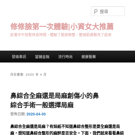
跳
跳
至
至
搜
主
輔
尋
要
助
修修臉第一次體驗|小資女大推薦
內
內
趁著中午短暫休息時間，體驗了臉部微整，整個肌膚都亮了起來
容
容
主
發燒車訊
當鋪金融
流行時尚
健康醫藥
要
選
單
月份彙整:
2020 年 4 月
鼻綜合全麻還是局麻創傷小的鼻
綜合手術一般選擇局麻
發佈日期:
2020-04-30
鼻綜合全麻還是局麻？
有妹紙不知道鼻綜合整形是要全麻還是局
麻，想知道鼻綜合整形的麻醉是否安全。
下面，我們就來看看鼻綜