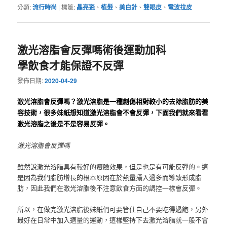
分類:
流行時尚
|
標籤:
晶亮瓷
、
植髮
、
美白針
、
雙眼皮
、
電波拉皮
激光溶脂會反彈嗎術後運動加科
學飲食才能保證不反彈
發佈日期:
2020-04-29
激光溶脂會反彈嗎？
激光溶脂是一種創傷相對較小的去除脂肪的美
容技術，很多妹紙想知道激光溶脂會不會反彈，下面我們就來看看
激光溶脂之後是不是容易反彈。
激光溶脂會反彈嗎
雖然說激光溶脂具有較好的瘦臉效果，但是也是有可能反彈的。
這
是因為我們脂肪增長的根本原因在於熱量攝入過多而導致形成脂
肪，因此我們在激光溶脂後不注意飲食方面的調控一樣會反彈。
所以，在做完激光溶脂後妹紙們可要管住自己不要吃得過飽，另外
最好在日常中加入適量的運動，這樣堅持下去激光溶脂就一般不會