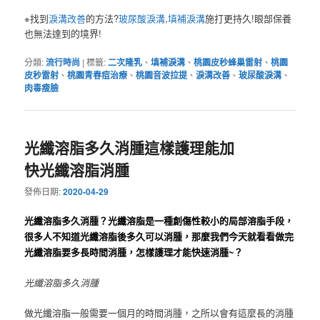
※找到
淚溝改善
的方法?
玻尿酸淚溝
,
填補淚溝
施打更持久!眼部保養
也無法達到的境界!
分類:
流行時尚
|
標籤:
二次隆乳
、
填補淚溝
、
桃園皮秒蜂巢雷射
、
桃園
皮秒雷射
、
桃園青春痘治療
、
桃園音波拉提
、
淚溝改善
、
玻尿酸淚溝
、
肉毒瘦臉
光纖溶脂多久消腫這樣護理能加
快光纖溶脂消腫
發佈日期:
2020-04-29
光纖溶脂多久消腫？
光纖溶脂是一種創傷性較小的局部溶脂手段，
很多人不知道光纖溶脂後多久可以消腫，那麼我們今天就看看做完
光纖溶脂要多長時間消腫，怎樣護理才能快速消腫~？
光纖溶脂多久消腫
做光纖溶脂一般需要一個月的時間消腫，之所以會有這麼長的消腫