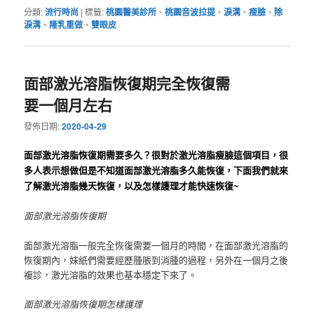
分類:
流行時尚
|
標籤:
桃園醫美診所
、
桃園音波拉提
、
淚溝
、
瘦臉
、
除
淚溝
、
隆乳重做
、
雙眼皮
面部激光溶脂恢復期完全恢復需
要一個月左右
發佈日期:
2020-04-29
面部激光溶脂恢復期需要多久？
很對於激光溶脂瘦臉這個項目，很
多人表示想做但是不知道面部激光溶脂多久能恢復，下面我們就來
了解激光溶脂幾天恢復，以及怎樣護理才能快速恢復~
面部激光溶脂恢復期
面部激光溶脂一般完全恢復需要一個月的時間，在面部激光溶脂的
恢復期內，妹紙們需要經歷腫脹到消腫的過程，另外在一個月之後
複診，激光溶脂的效果也基本穩定下來了。
面部激光溶脂恢復期怎樣護理