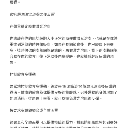
反彈。
如何避免激光溶脂之後反彈
在體重穩定時做激光溶脂
你應該在你的脂肪細胞大小正常的時候做激光溶脂，也就是在你體
重達到常態的時候做吸脂。
如果在長期節食後，你已經瘦下來很
多，這時候你的脂肪細胞是癟的，再做激光溶脂，剩下的脂肪細胞
容易在你的飲食回復正常以後由癟變脹，也就造成輕度反彈的現
象。
控制飲食多運動
適當地控制飲食多運動，等於是“開源節流”預防激光溶脂後反彈的
辦法。
健康的飲食為你提供良好的飽腹感，另外運動給身體增加了
能源消耗。
從原理上來看，就可以避免激光溶脂後反彈。
按要求穿戴頜頸套或全臉面罩
頜頸套和全臉面罩可以提供持續的壓力，對脂肪組織能夠起到很好