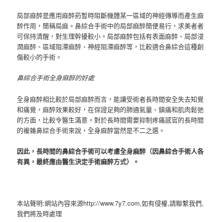
局部麻醉是應用麻醉葯暫時阻斷機體某一區域的神經傳導而產生麻
醉作用，簡稱局麻。
鼻綜合手術中的局部麻醉簡便易行，求美者者
可保持清醒，對生理幹擾較小。
局部麻醉包括有表面麻醉、局部浸
潤麻醉、區域阻滯麻醉、神經阻滯麻醉等，比較適合鼻綜合這種創
傷較小的手術。
鼻綜合手術全身麻醉的好處
全身麻醉相比較於局部麻醉而言，能讓受術者長時間安全失去知覺
和痛覺，麻醉效果較好，在保證足夠的肺通氣量、鎮痛和肌肉鬆弛
的方面，比較令醫生滿意。
對於長時間需要抑制疼痛感官的長時間
的複雜鼻綜合手術來說，全身麻醉當然是不二之選。
因此，長時間的鼻綜合手術可以考慮全身麻醉（因鼻綜合手術人各
有異，最終應由醫生決定手術麻醉方式）。
本站聲明:網站內容來源http://www.7y7.com,如有侵權,請聯繫我們,
我們將及時處理