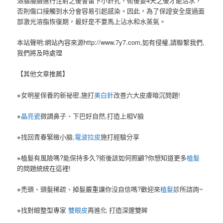
溶脂瘦臉進行注射之後會留下小針孔，術後要4天之後才能沾水，
否則傷口接觸到水分會容易引起感染。
因此，為了保證安全度過面
部激光溶脂恢復期，最好是不要馬上沾水和水蒸氣。
本站聲明:網站內容來源http://www.7y7.com,如有侵權,請聯繫我們,
我們將及時處理
【其他文章推薦】
※女明星保養的新祕密,施打
美白針
改善六大皮膚暗沉問題!
※
晶亮瓷
微調鼻子、下巴好自然,打造上相V臉
※找回青春緊緻小臉,
電波拉皮
施打經驗分享
※植髮有風險嗎?能保持多久?術後該如何照顧?你想知道更多
植髮
的問題統統在這裡!
※禿頭、頭髮稀疏、掉髮嚴重讓你沒自信嗎?歡迎來
植髮
診所諮詢~
※找對眼整型專家
雙眼皮
再進化 打造深邃雙眸