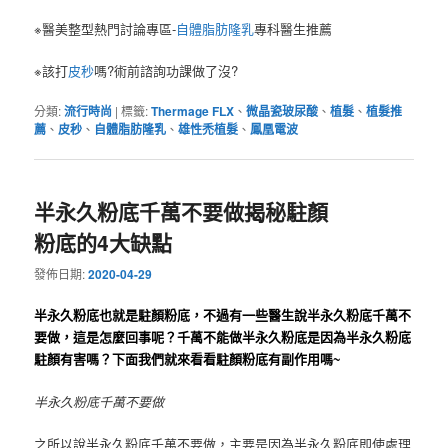
※醫美整型熱門討論專區-
自體脂肪隆乳
專科醫生推薦
※該打
皮秒
嗎?術前諮詢功課做了沒?
分類:
流行時尚
|
標籤:
Thermage FLX
、
微晶瓷玻尿酸
、
植髮
、
植髮推
薦
、
皮秒
、
自體脂肪隆乳
、
雄性禿植髮
、
鳳凰電波
半永久粉底千萬不要做揭秘駐顏
粉底的4大缺點
發佈日期:
2020-04-29
半永久粉底也就是駐顏粉底，不過有一些醫生說半永久粉底千萬不
要做，這是怎麼回事呢？
千萬不能做半永久粉底是因為半永久粉底
駐顏有害嗎？
下面我們就來看看駐顏粉底有副作用嗎~
半永久粉底千萬不要做
之所以說半永久粉底千萬不要做，主要是因為半永久粉底即使處理