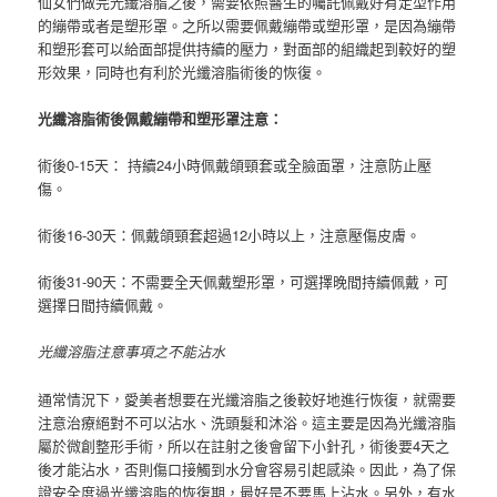
仙女們做完光纖溶脂之後，需要依照醫生的囑託佩戴好有定型作用
的繃帶或者是塑形罩。
之所以需要佩戴繃帶或塑形罩，是因為繃帶
和塑形套可以給面部提供持續的壓力，對面部的組織起到較好的塑
形效果，同時也有利於光纖溶脂術後的恢復。
光纖溶脂術後佩戴繃帶和塑形罩注意：
術後0-15天： 持續24小時佩戴頜頸套或全臉面罩，注意防止壓
傷。
術後16-30天：佩戴頜頸套超過12小時以上，注意壓傷皮膚。
術後31-90天：不需要全天佩戴塑形罩，可選擇晚間持續佩戴，可
選擇日間持續佩戴。
光纖溶脂注意事項之不能沾水
通常情況下，愛美者想要在光纖溶脂之後較好地進行恢復，就需要
注意治療絕對不可以沾水、洗頭髮和沐浴。
這主要是因為光纖溶脂
屬於微創整形手術，所以在註射之後會留下小針孔，術後要4天之
後才能沾水，否則傷口接觸到水分會容易引起感染。
因此，為了保
證安全度過光纖溶脂的恢復期，最好是不要馬上沾水。
另外，有水