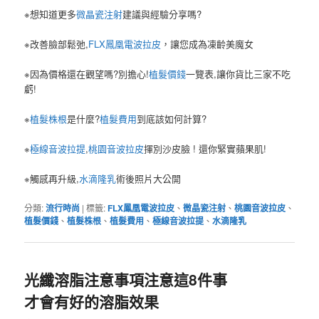
※想知道更多
微晶瓷注射
建議與經驗分享嗎?
※改善臉部鬆弛,
FLX鳳凰電波拉皮
，讓您成為凍齡美魔女
※因為價格還在觀望嗎?別擔心!
植髮價錢
一覽表,讓你貨比三家不吃
虧!
※
植髮株根
是什麼?
植髮費用
到底該如何計算?
※
極線音波拉提
,
桃園音波拉皮
揮別沙皮臉 ! 還你緊實蘋果肌!
※觸感再升級,
水滴隆乳
術後照片大公開
分類:
流行時尚
|
標籤:
FLX鳳凰電波拉皮
、
微晶瓷注射
、
桃園音波拉皮
、
植髮價錢
、
植髮株根
、
植髮費用
、
極線音波拉提
、
水滴隆乳
光纖溶脂注意事項注意這8件事
才會有好的溶脂效果