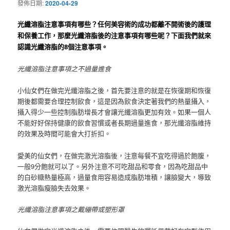
發佈日期:
2020-04-29
光纖溶脂注意事項有哪些？
任何美容術的成功都離不開術後的護理
和保養工作，那麼光纖溶脂後的注意事項有哪些呢？
下面我們就來
認識光纖溶脂的8個注意事項。
光纖溶脂注意事項之不過量進食
小仙女們在做完光纖溶脂之後，首先要注意的就是在恢復期和恢復
期後都需要合理控制飲食，這是因為飲食決定著我們的熱量攝入，
攝入得少一些控制脂肪增長才會讓光纖溶脂更加有效。
如果一個人
不能好好保持健康的飲食習慣或者長期過量進食，那光纖溶脂維持
的效果及時間可能會大打折扣。
愛美的仙女們，在做完激光溶脂後，注意每餐不宜吃得過於飽腹，
一般9分飽就可以了。
另外注意不可吃甜品和零食，因為吃甜品中
的白砂糖熱量極高，過量食用容易造成脂肪堆積，讓臉變大，導致
激光溶脂瘦臉失去效果。
光纖溶脂注意事項之戴繃帶或塑形罩