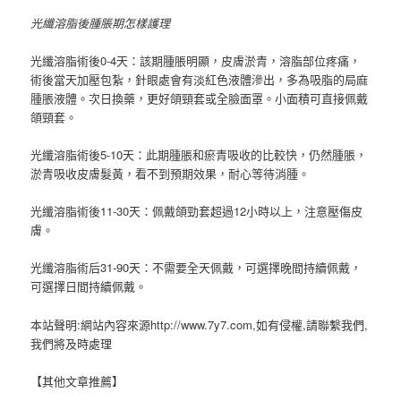
光纖溶脂後腫脹期怎樣護理
光纖溶脂術後0-4天：該期腫脹明顯，皮膚淤青，溶脂部位疼痛，
術後當天加壓包紮，針眼處會有淡紅色液體滲出，多為吸脂的局麻
腫脹液體。
次日換藥，更好頜頸套或全臉面罩。
小面積可直接佩戴
頜頸套。
光纖溶脂術後5-10天：此期腫脹和瘀青吸收的比較快，仍然腫脹，
淤青吸收皮膚髮黃，看不到預期效果，耐心等待消腫。
光纖溶脂術後11-30天：佩戴頜勁套超過12小時以上，注意壓傷皮
膚。
光纖溶脂術后31-90天：不需要全天佩戴，可選擇晚間持續佩戴，
可選擇日間持續佩戴。
本站聲明:網站內容來源http://www.7y7.com,如有侵權,請聯繫我們,
我們將及時處理
【其他文章推薦】