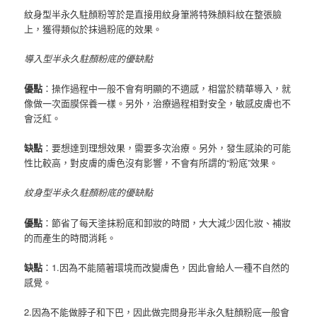
紋身型半永久駐顏粉等於是直接用紋身筆將特殊顏料紋在整張臉
上，獲得類似於抹過粉底的效果。
導入型半永久駐顏粉底的優缺點
優點
：操作過程中一般不會有明顯的不適感，相當於精華導入，就
像做一次面膜保養一樣。
另外，治療過程相對安全，敏感皮膚也不
會泛紅。
缺點
：要想達到理想效果，需要多次治療。
另外，發生感染的可能
性比較高，對皮膚的膚色沒有影響，不會有所謂的“粉底”效果。
紋身型半永久駐顏粉底的優缺點
優點
：節省了每天塗抹粉底和卸妝的時間，大大減少因化妝、補妝
的而產生的時間消耗。
缺點
：1.因為不能隨著環境而改變膚色，因此會給人一種不自然的
感覺。
2.因為不能做脖子和下巴，因此做完問身形半永久駐顏粉底一般會