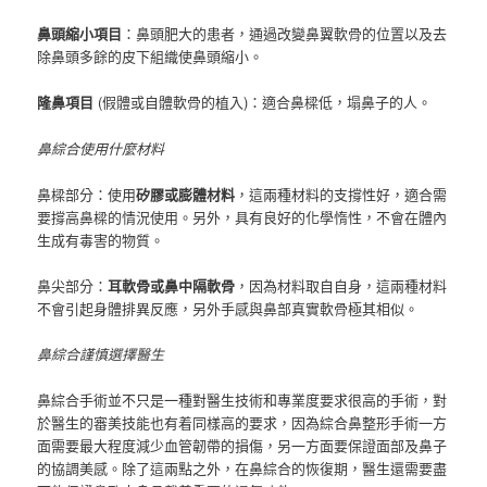
鼻頭縮小項目
：鼻頭肥大的患者，通過改變鼻翼軟骨的位置以及去
除鼻頭多餘的皮下組織使鼻頭縮小。
隆鼻項目
(假體或自體軟骨的植入)：適合鼻樑低，塌鼻子的人。
鼻綜合使用什麼材料
鼻樑部分：使用
矽膠或膨體材料
，這兩種材料的支撐性好，適合需
要撐高鼻樑的情況使用。
另外，具有良好的化學惰性，不會在體內
生成有毒害的物質。
鼻尖部分：
耳軟骨或鼻中隔軟骨
，因為材料取自自身，這兩種材料
不會引起身體排異反應，另外手感與鼻部真實軟骨極其相似。
鼻綜合謹慎選擇醫生
鼻綜合手術並不只是一種對醫生技術和專業度要求很高的手術，對
於醫生的審美技能也有着同樣高的要求，因為綜合鼻整形手術一方
面需要最大程度減少血管韌帶的損傷，另一方面要保證面部及鼻子
的協調美感。除了這兩點之外，在鼻綜合的恢復期，醫生還需要盡