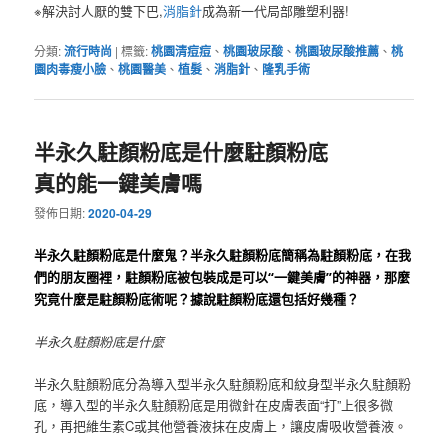
※解決討人厭的雙下巴,
消脂針
成為新一代局部雕塑利器!
分類:
流行時尚
|
標籤:
桃園清痘痘
、
桃園玻尿酸
、
桃園玻尿酸推薦
、
桃
園肉毒瘦小臉
、
桃園醫美
、
植髮
、
消脂針
、
隆乳手術
半永久駐顏粉底是什麼駐顏粉底
真的能一鍵美膚嗎
發佈日期:
2020-04-29
半永久駐顏粉底是什麼鬼？
半永久駐顏粉底簡稱為駐顏粉底，在我
們的朋友圈裡，駐顏粉底被包裝成是可以“一鍵美膚”的神器，那麼
究竟什麼是駐顏粉底術呢？
據說駐顏粉底還包括好幾種？
半永久駐顏粉底是什麼
半永久駐顏粉底分為導入型半永久駐顏粉底和紋身型半永久駐顏粉
底，導入型的半永久駐顏粉底是用微針在皮膚表面“打”上很多微
孔，再把維生素C或其他營養液抹在皮膚上，讓皮膚吸收營養液。