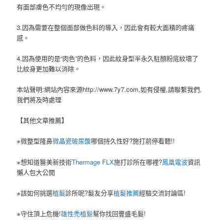
有面部膚色不均勻的現像出現。
3.因為需要在整個面部做色料的導入，因此會有較大面積的疼痛
感。
4.因為使用的是“肉色”的色料，因此紋身型半永久駐顏粉底紋壞了
比紋身更加難以消除。
本站聲明:網站內容來源http://www.7y7.com,如有侵權,請聯繫我們,
我們將及時處理
【其他文章推薦】
※微整型隆鼻
微晶瓷玻尿酸
哪個持久性好?施打前停看聽!!
※想知道醫美新技術
Thermage FLX
施打診所在哪裡?
鳳凰電波
資訊
懶人包大公開
※該如何挑選
植髮
診所呢?髮友分享
植髮推薦
經驗交流討論區!
※守住頂上危機!
雄性禿植髮
幫你找回豐盛毛髮!