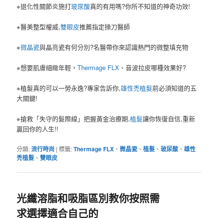
※退化性關節炎施打
玻尿酸
真的有用嗎?你所不知道的神奇功效!
※醫美整型權威,
雙眼皮
推薦指定操刀醫師
※
微晶瓷
與晶亮瓷有何分別?名醫帶你來認識熱門的微整填充物
※想要肌膚細緻年輕，
Thermage FLX
、音波拉皮哪種效果好?
※植髮真的可以一勞永逸?專家告訴你,
雄性禿植髮
前必須知道的五
大關鍵!
※搶救「失守的髮際線」把握黃金治療期,
植髮
讓你恢復自信,重新
贏回你的人生!!
分類:
流行時尚
|
標籤:
Thermage FLX
、
微晶瓷
、
植髮
、
玻尿酸
、
雄性
禿植髮
、
雙眼皮
光纖溶脂和吸脂區別教你按照需
求選擇適合自己的