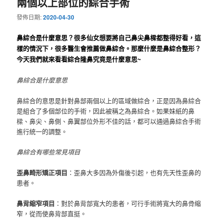
兩個以上部位的綜合手術
發佈日期:
2020-04-30
鼻綜合是什麼意思？
很多仙女想要將自己鼻尖鼻樑都整得好看，這
樣的情況下，很多醫生會推薦做鼻綜合。
那麼什麼是鼻綜合整形？
今天我們就來看看綜合隆鼻究竟是什麼意思~
鼻綜合是什麼意思
鼻綜合的意思是針對鼻部兩個以上的區域做綜合，正是因為鼻綜合
是組合了多個部位的手術，因此被稱之為鼻綜合。
如果妹紙的鼻
樑、鼻尖、鼻側、鼻翼部位外形不佳的話，都可以通過鼻綜合手術
進行統一的調整。
鼻綜合有哪些常見項目
歪鼻畸形矯正項目
：歪鼻大多因為外傷後引起，也有先天性歪鼻的
患者。
鼻背縮窄項目
：對於鼻背部寬大的患者，可行手術將寬大的鼻骨縮
窄，從而使鼻背部直挺。