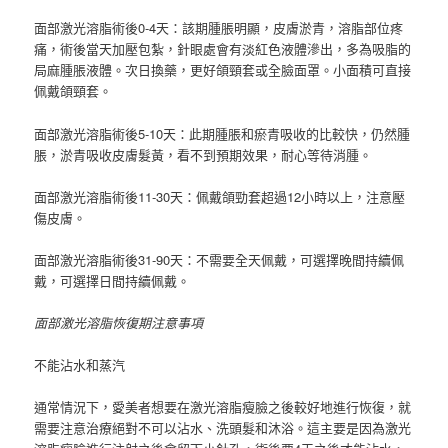
面部激光溶脂術後0-4天：該期腫脹明顯，皮膚淤青，溶脂部位疼
痛，術後當天加壓包紮，針眼處會有淡紅色液體滲出，多為吸脂的
局麻腫脹液體。
次日換藥，更好頜頸套或全臉面罩。
小面積可直接
佩戴頜頸套。
面部激光溶脂術後5-10天：此期腫脹和瘀青吸收的比較快，仍然腫
脹，淤青吸收皮膚髮黃，看不到預期效果，耐心等待消腫。
面部激光溶脂術後11-30天：佩戴頜勁套超過12小時以上，注意壓
傷皮膚。
面部激光溶脂術後31-90天：不需要全天佩戴，可選擇晚間持續佩
戴，可選擇日間持續佩戴。
面部激光溶脂恢復期注意事項
不能沾水和蒸汽
通常情況下，愛美者想要在激光溶脂瘦臉之後較好地進行恢復，就
需要注意治療絕對不可以沾水、洗頭髮和沐浴。
這主要是因為激光