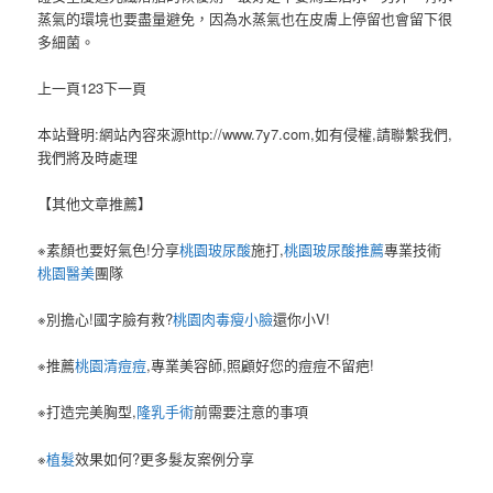
蒸氣的環境也要盡量避免，因為水蒸氣也在皮膚上停留也會留下很
多細菌。
上一頁123下一頁
本站聲明:網站內容來源http://www.7y7.com,如有侵權,請聯繫我們,
我們將及時處理
【其他文章推薦】
※素顏也要好氣色!分享
桃園玻尿酸
施打,
桃園玻尿酸推薦
專業技術
桃園醫美
團隊
※別擔心!國字臉有救?
桃園肉毒瘦小臉
還你小V!
※推薦
桃園清痘痘
,專業美容師,照顧好您的痘痘不留疤!
※打造完美胸型,
隆乳手術
前需要注意的事項
※
植髮
效果如何?更多髮友案例分享