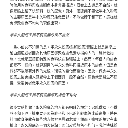
時使用的色料與皮膚顏色本身非常接近，但看上去還是不自然，就
像是臉上蹭了快顏料一樣的感覺。
另外一個建議不要做半永久粉底
的主要原因是半永久粉底只能做面部，不能做脖子和下巴，這樣就
會導致膚色不均勻的現像出現。
半永久粉底千萬不要做因效果不自然
一些小仙女不知道的是，半永久粉底(駐顏粉底)實際上就是醫學上
給白癜風或者因為其他原因導致皮膚色素缺損的人的一種補救措
施，也就是直接把特殊的色料紋在整張臉上。
然而，每個人的膚色
都是不一樣的，就算選擇的半永久色料再接近原本的膚色，但是色
料卻不能隨著外界的光線、環境的變化而變化，因此，做完半永久
粉底之後會讓人感覺帶上了假面具一般不自然。
這也就是醫生不建
議一些愛美者做半永久粉底的原因。
半永久粉底千萬不要做因導致膚色不均勻
很多宣稱能做半永久粉底的地方都有明確的規定：只能做臉，不做
脖子和下巴，這主要是因為脖子和下巴的神經血管比較密集，將色
料用紋身筆紋在這些地方很容易導致危險。
然而，這樣的規定有牽
扯出半永久粉底的一個大缺點：面部皮膚顏色不均勻。
我們塗抹粉