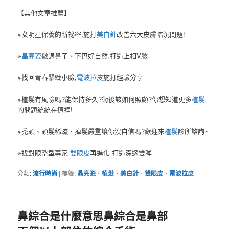
【其他文章推薦】
※女明星保養的新祕密,施打
美白針
改善六大皮膚暗沉問題!
※
晶亮瓷
微調鼻子、下巴好自然,打造上相V臉
※找回青春緊緻小臉,
電波拉皮
施打經驗分享
※植髮有風險嗎?能保持多久?術後該如何照顧?你想知道更多
植髮
的問題統統在這裡!
※禿頭、頭髮稀疏、掉髮嚴重讓你沒自信嗎?歡迎來
植髮
診所諮詢~
※找對眼整型專家
雙眼皮
再進化 打造深邃雙眸
分類:
流行時尚
|
標籤:
晶亮瓷
、
植髮
、
美白針
、
雙眼皮
、
電波拉皮
鼻綜合是什麼意思鼻綜合是鼻部