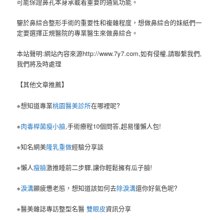
可能保證鼻孔本身承載着重要的通氣功能。
鑒於鼻綜合整形手術的重要性和複雜程度，想做鼻綜合的妹紙們一
定要選擇正規醫院的專業醫生來做鼻綜合。
本站聲明:網站內容來源http://www.7y7.com,如有侵權,請聯繫我們,
我們將及時處理
【其他文章推薦】
※想知道專業
桃園醫美診所
在哪裡呢?
※
肉毒桿菌瘦小臉
,手術療程10個問答,超易懂懶人包!
※知名網美
隆乳重做
經驗分享談
※懶人
瘦臉
激推睡前二步驟,讓你輕鬆擁有瓜子臉!
※
淚溝
顯疲憊老態，想知道該如何去
除淚溝
還你好氣色呢?
※醫美雜誌專訪整型名醫
雙眼皮
資訊分享