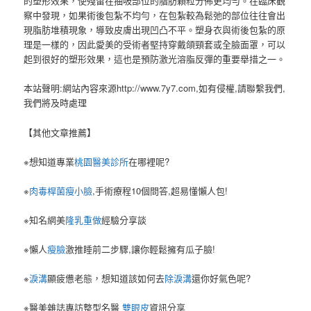
的塑形效果，使殘留在抽吸部位的脂肪顆粒分佈更均勻。
在臨床觀
察中發現，如果術後包紮不均勻，在包紮較為鬆弛的部位往往會出
現脂肪堆積現象，導致皮膚出現凹凸不平。
塑身衣與術後包紮的原
理是一樣的，因此愛美的受術者堅持穿戴頜頸套或全臉面罩，可以
起到很好的塑形效果，這也是預防激光溶脂反彈的重要舉措之一。
本站聲明:網站內容來源http://www.7y7.com,如有侵權,請聯繫我們,
我們將及時處理
【其他文章推薦】
※想知道專業
桃園醫美診所
在哪裡呢?
※
肉毒桿菌瘦小臉
,手術療程10個問答,超易懂懶人包!
※知名網美
隆乳重做
經驗分享談
※懶人
瘦臉
激推睡前二步驟,讓你輕鬆擁有瓜子臉!
※
淚溝
顯疲憊老態，想知道該如何去
除淚溝
還你好氣色呢?
※醫美雜誌專訪整型名醫
雙眼皮
資訊分享