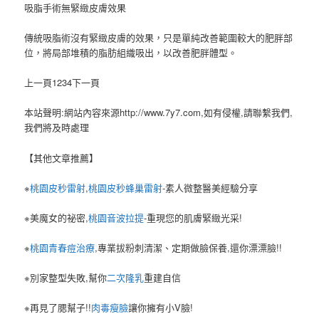
吸脂手術無緊緻皮膚效果
傳統吸脂術沒有緊緻皮膚的效果，只是單純改善範圍較大的肥胖部
位，將局部堆積的脂肪組織吸出，以改善肥胖體型。
上一頁1234下一頁
本站聲明:網站內容來源http://www.7y7.com,如有侵權,請聯繫我們,
我們將及時處理
【其他文章推薦】
※
桃園皮秒雷射
,
桃園皮秒蜂巢雷射
-素人微整醫美經驗分享
※美魔女的祕密,
桃園音波拉提
-重現您的肌膚緊緻光采!
※
桃園青春痘治療
,專業拔粉刺清潔、定期做臉保養,還你漂漂臉!!
※別家整型失敗,幫你
二次隆乳
重建自信
※再見了腮幫子!!
肉毒瘦臉
讓你擁有小V臉!