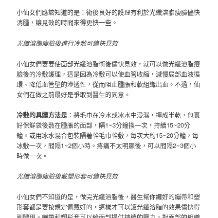
小仙女們應該知道的是：術後良好的護理有利於光纖溶脂瘦臉儘快
消腫，讓見效的時間來得更快一些。
光纖溶脂瘦臉後進行冷敷可儘快見效
小仙女們要要使面部光纖溶脂術後儘快見效，就可以做光纖溶脂瘦
臉後的冷敷護理，這是因為冷敷可以使血管收縮，減慢局部血液循
環、降低血管壁的滲透性，從而阻止腫脹和軟組織出血。
不過，仙
女們在做之前最好是爭取到醫生的同意。
冷敷的具體方法是
：將毛巾在冷水或冰水中浸濕，擰成半乾，包裹
好保鮮袋後敷在腫脹的面部，隔1~3分鐘換一次，持續15~20分
鐘。
或用冰水混合包裝隔著幹毛巾幹敷，每次大約15~20分鐘，每
冰敷一次，間隔1~2個小時。
疼痛不太明顯後，可以間隔2~3個小
時做一次。
光纖溶脂瘦臉後戴塑形套可儘快見效
小仙女們不知道的是，做完光纖溶脂後，醫生幫你纏好的繃帶和塑
形套都是要按規定佩戴好的，這樣才可以讓光纖溶脂的效果儘快得
到體現。
繃帶和塑形套可以給面部提供持續的壓力，對面部的組織