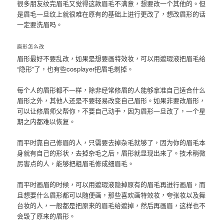
很多朋友纹完眉毛又觉得这款眉毛不满意，想要改一个其他的。但
是眉毛一旦纹上就很难在原有的基础上进行更改了，想改眉形的话
一定要洗眉吗。
眉形怎么改
眉形最好不要乱改，如果是想要画特效妆，可以用遮瑕液把眉毛给
“隐形”了，也有些cosplayer把眉毛剃掉。
每个人的眉形都不一样，除非经常修眉的人能够拿准自己适合什么
眉形之外，其他人还是不要轻易改变自己眉形。如果非要改眉形，
可以让修眉师父帮你，不要自己动手，因为眉形一旦改了，一个星
期之内都难以恢复。
而平时靠自己修眉的人，只需要去掉杂毛就够了，因为你的眉毛本
身就有自己的形状，去掉杂毛之后，眉形就显现出来了。技术稍微
厉害点的人，能够把粗眉毛修成细眉毛。
而平时画眉的时候，可以用遮瑕液隐掉原有的眉毛再进行画眉，而
且想要什么眉形都可以随便画，那些喜欢画特效妆，夸张妆以及舞
台妆的人，一般都是把原来的眉毛给遮掉，然后再画眉，这样也不
会毁了原来的眉形。