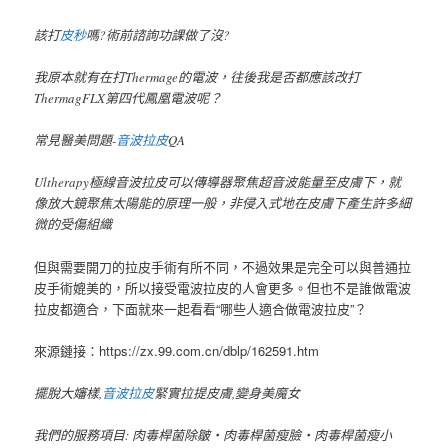
該打
皮秒
嗎?術前諮詢功課做了沒?
我原本就有在打Thermage的電波，往後我是否都應該改打
ThermagFLX第四代鳳凰電波呢？
常見醫美問題-
音波拉皮
QA
Ultherapy極線音波拉皮可以傳導器聚焦超音波能量至皮膚下，就
像放大鏡聚焦太陽能的原理一般，非侵入式地在皮膚下產生許多細
微的受傷組織
但與需要開刀的拉皮手術有所不同，不過效果是完全可以與普通拉
皮手術媲美的，所以接受電波拉皮的人會更多。但也不是誰做電波
拉皮都適合，下面就來一起看看“哪些人適合做電波拉皮”？
來源鏈接：https://zx.99.com.cn/dblp/162591.htm
擺脫大嬸樣,
音波拉皮
緊實拉提皮膚,變身美魔女
我們的服務項目: 肉毒桿菌除皺‧肉毒桿菌瘦臉‧肉毒桿菌瘦小