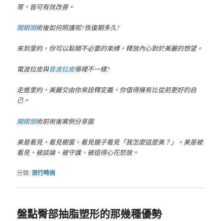
等，皆可有效改善。
開眼頭
術後如何照護呢?恢復期多久?
來到里約，你可以鬆開不必要的束縛，釋放內心對於美麗的想望。
電波拉皮與
音波拉皮
哪裡不一樣?
走進里約，美麗交由你來詮釋定義，你值得擁有比從前更好的自
己。
開眼頭
術前術後案例分享圖
美是看見，看見櫥窗，看見鏡子看見「我怎麼這麼美？」。美是被
看見，被談論、被守護、被逗得心花怒放。
分類:
流行時尚
盤點臀部抽脂塑形的那幾種優勢