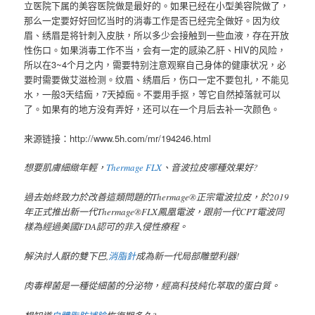
立医院下属的美容医院做是最好的。如果已经在小型美容院做了，
那么一定要好好回忆当时的消毒工作是否已经完全做好。因为纹
眉、绣眉是将针刺入皮肤，所以多少会接触到一些血液，存在开放
性伤口。如果消毒工作不当，会有一定的感染乙肝、HIV的风险，
所以在3~4个月之内，需要特别注意观察自己身体的健康状况，必
要时需要做艾滋检测。纹眉、绣眉后，伤口一定不要包扎，不能见
水，一般3天结痂，7天掉痂。不要用手抠，等它自然掉落就可以
了。如果有的地方没有弄好，还可以在一个月后去补一次颜色。
来源链接：http://www.5h.com/mr/194246.html
想要肌膚細緻年輕，
Thermage FLX
、音波拉皮哪種效果好?
過去始終致力於改善這類問題的Thermage®正宗電波拉皮，於2019
年正式推出新一代Thermage®FLX鳳凰電波，跟前一代CPT電波同
樣為經過美國FDA認可的非入侵性療程。
解決討人厭的雙下巴,
消脂針
成為新一代局部雕塑利器!
肉毒桿菌是一種從細菌的分泌物，經高科技純化萃取的蛋白質。