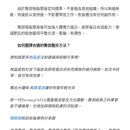
由於臀部吸脂塑身定向精準，不會傷及其他組織，所以無痛無
痕、恢復民以食快速，不影響學習工作。對身體沒有任何副作用。
臀部吸脂塑身後可加強人體彈力蛋白、膠原蛋白合成能力，使
減肥后的鬆弛變得平整光滑，緊繃、有彈性。
如何選擇合適的臀部整形方法？
想知道更多
微晶瓷
注射建議與經驗分享嗎?
微晶瓷對於皮下脂肪及膠原蛋白流失而導致的歲月痕跡，如法令紋
等，皆可有效改善。
飄出大嬸味,
鳳凰電波
讓你恢復年輕光采
新一代Thermage®FLX鳳凰電波是全方位震動，實測結美之約果更
能干擾痛覺，也增加探頭與肌膚的浮貼度。
開眼頭
術前術後案例分享圖