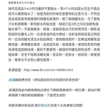
接假睫毛多久可以碰水
操作完成后3-4小时内最好不要碰水。等4个小时后胶水完全干透后
就可以随意碰水了，但是洗脸的时候还是要特别注意方法，不然还
是会很容易导致嫁接的假睫毛掉落的。做了嫁接睫毛后，为了避免
汗水刺激眼睛，影响胶水的粘合度，妹纸们在3天之内应该避免接
触水蒸气。不能做桑拿、瑜伽，或者容易出汗的体育项目。眼影或
粉底附在睫毛上时，应该用湿的纸巾擦拭。当彩妆和粉底笔记明显
时，应该用睫毛清洁水轻轻擦拭。使用眼线笔时，如果选用硬笔或
眼线膏，摩擦睫毛根部，会造成负担，容易脱落。使用较柔软的眼
线液笔或是眼线液，最好不要使用。嫁接好的睫毛颜色自然，有卷
翘效果，完全不用再涂睫毛膏，而且有一定耐水、耐热性，即使游
泳、桑拿也不必担心睫毛脱落。
来源链接：http://www.5h.com/mr/194094.html
淚溝
顯疲憊老態，想知道該如何去除還你好氣色呢?
淚溝是指由內眼角開始出現在下眼瞼靠鼻側的一條凹溝，是由於眼
眶隔膜下緣的軟組織萎縮、下垂而生成的
明星保養的新祕密,施打
美白針
改善六大皮膚暗沉問題!