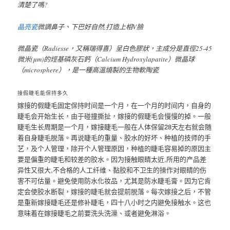
清楚了嗎?
晶亮瓷
微調鼻子、下巴好自然,打造上相V臉
微晶瓷（Radiesse，又稱瑞得喜）呈白色膠狀，主成分是直徑25-45
微米(μm)的烴基磷灰石鈣（Calcium Hydroxylapatite）微晶球
（microsphere），是一種高溫燒製的生物軟陶瓷
接假睫毛能保持多久
嫁接的假睫毛固定保持时间是一个月，在一个月的时间内，自身的
睫毛会开始生长，由于碰撞撕扯，嫁接的假睫毛会慢慢的掉。一般
睫毛生长周期是一个月，嫁接睫毛一般在人体保留28天左右就会随
着自身睫毛脱落。再说睫毛的重量、胶水的好坏、种植的技师的手
艺，及个人管理，除开个人管理原因，种植的睫毛容易掉的原因主
要是偏重的睫毛和较差的胶水。因为接触眼睛太近,所用的产品差
异性又很大,不合格的人工纤维、黏胶和不卫生的操作对眼睛的伤
害不可估量。避免使用防水化妆品，尤其是防水睫毛膏。因为它肯
定会使胶水断裂，嫁接的睫毛就会提前脱落。每次嫁接之后，不管
是重新嫁接睫毛还是修补睫毛，四十八小时之内避免接触水。这也
意味着在嫁接睫毛之前要洗头洗澡、或者避免淋浴。