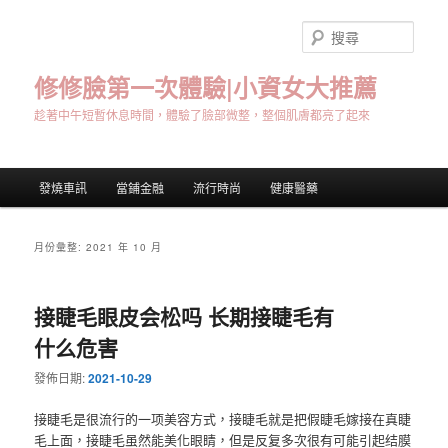
跳
跳
至
至
搜
主
輔
尋
要
助
修修臉第一次體驗|小資女大推薦
內
內
趁著中午短暫休息時間，體驗了臉部微整，整個肌膚都亮了起來
容
容
主
發燒車訊
當鋪金融
流行時尚
健康醫藥
要
選
單
月份彙整:
2021 年 10 月
接睫毛眼皮会松吗 长期接睫毛有
什么危害
發佈日期:
2021-10-29
接睫毛是很流行的一项美容方式，接睫毛就是把假睫毛嫁接在真睫
毛上面，接睫毛虽然能美化眼睛，但是反复多次很有可能引起结膜