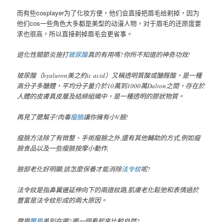
而有些cosplayer为了化妆方便，他们会直接把眉毛给剃掉，因为
他们cos一些角色大多都是美型的动漫人物，对于眉毛的还原度要
求也很高，所以直接剃掉眉毛会更省事。
退化性關節炎施打
玻尿酸
真的有用嗎?你所不知道的神奇功效!
玻尿酸（hyaluron美之約ic acid）又稱透明質酸或醣醛酸，是一種
高分子多醣體，平均分子量介於10萬到1000萬Dalton之間，存在於
人體的皮膚真皮層及結締組織中，是一種透明的膠狀物質。
再見了腮幫子!肉毒
瘦臉
讓你擁有小V臉!
瘦臉方法除了有微整、手術瘦臉之外,還有其他輔助的方式,例如瘦
臉食品以及一些瘦臉按摩小動作,
臉部老化好明顯,該怎麼保養才能消除
法令紋
呢?
法令紋是指鼻翼邊延伸向下的兩道紋路,肌膚老化鬆弛和表情過於
豐富是法令紋形成的兩大原因。
霧眉
飄眉
差別在哪?哪一個看起來比較自然?