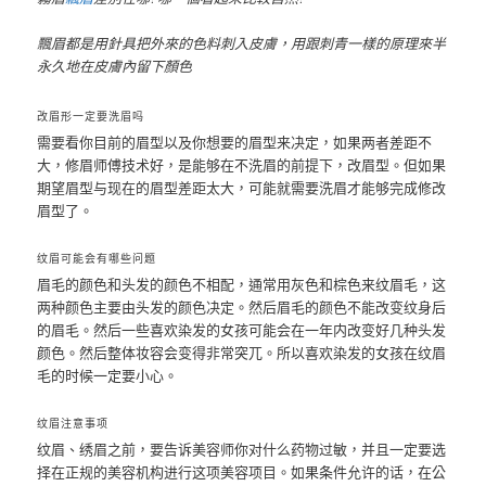
飄眉都是用針具把外來的色料刺入皮膚，用跟刺青一樣的原理來半
永久地在皮膚內留下顏色
改眉形一定要洗眉吗
需要看你目前的眉型以及你想要的眉型来决定，如果两者差距不
大，修眉师傅技术好，是能够在不洗眉的前提下，改眉型。但如果
期望眉型与现在的眉型差距太大，可能就需要洗眉才能够完成修改
眉型了。
纹眉可能会有哪些问题
眉毛的颜色和头发的颜色不相配，通常用灰色和棕色来纹眉毛，这
两种颜色主要由头发的颜色决定。然后眉毛的颜色不能改变纹身后
的眉毛。然后一些喜欢染发的女孩可能会在一年内改变好几种头发
颜色。然后整体妆容会变得非常突兀。所以喜欢染发的女孩在纹眉
毛的时候一定要小心。
纹眉注意事项
纹眉、绣眉之前，要告诉美容师你对什么药物过敏，并且一定要选
择在正规的美容机构进行这项美容项目。如果条件允许的话，在公