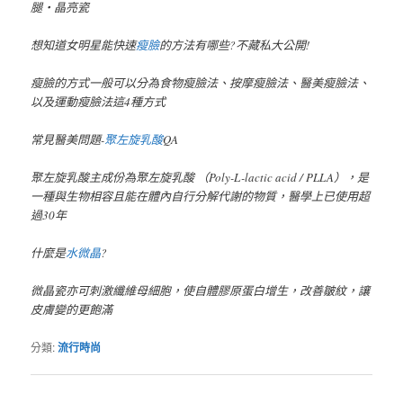
腿‧晶亮瓷
想知道女明星能快速
瘦臉
的方法有哪些?不藏私大公開!
瘦臉的方式一般可以分為食物瘦臉法、按摩瘦臉法、醫美瘦臉法、
以及運動瘦臉法這4種方式
常見醫美問題-
聚左旋乳酸
QA
聚左旋乳酸主成份為聚左旋乳酸 （Poly-L-lactic acid / PLLA），是
一種與生物相容且能在體內自行分解代謝的物質，醫學上已使用超
過30年
什麼是
水微晶
?
微晶瓷亦可刺激纖維母細胞，使自體膠原蛋白增生，改善皺紋，讓
皮膚變的更飽滿
分類:
流行時尚