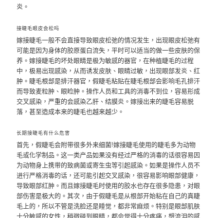
炎。
接睫毛眼皮会松吗
嫁接睫毛一般不会直接导致眼皮松弛的情况发生，出现眼皮松弛有
可能是因为身体的胶原蛋白流失，平时可以适当的做一些皮肤的保
养。嫁接睫毛的坏处眼睛是极为敏感的器官，在种植睫毛的过程
中，极易出现感染，从而诱发皮肤、眼睛过敏，出现眼部发炎、红
肿。睫毛根部是排汗器官，假睫毛粘贴在睫毛根部会影响毛孔排汗
而导致麦粒肿、眼睑肿。操作人员和工具的消毒不到位，容易形成
交叉感染，严重的会感染乙肝、结膜炎。嫁接出来的睫毛容易脱
落，甚至造成本来的睫毛也越来越少。
长期接睫毛有什么危害
首先，假睫毛会附带很多外来细菌!嫁接睫毛使用的睫毛多为动物
毛或化学制品。这一类产品如果没有经过严格的消毒的话很容易因
为动物身上携带的致病菌或寄生虫等引起感染。如果是操作人员不
进行严格消毒的话，还可能引起交叉感染，很容易影响眼部健康，
导致眼部红肿。而且嫁接睫毛时使用的胶水也存在很多隐患，对眼
部伤害是极大的。其次，由于假睫毛是从根部开始粘在自己的真睫
毛上的，所以不管是洗脸还是睡觉，都非常麻烦。特别是眼部肌肤
十分敏感的女性，稍微碰到眼睛，都会觉得十分疼痛，想流泪的感