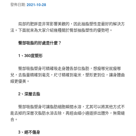
發佈日期:
2021-10-28
局部的肥胖是非常影響美觀的，因此抽脂塑性是最好的解決方
法。下面就來為大家介紹幾種關於臀部抽脂塑性的優勢吧。
臀部吸脂的好處是什麼？
1、360度塑形
臀部吸脂塑身可精確吸走身體各部位脂肪，想瘦哪兒就瘦哪
兒，去脂量精確到毫克，尺寸精確到毫米，塑形更到位，讓身體曲
線更優美。
2、深層去脂
臀部吸脂塑身可讓脂肪細胞瞬間水溶，尤其可以將其他方式不
能去掉的深層次脂肪水溶去除，再經由細小通道排出體外，無需縫
合。
3、絕不傷身