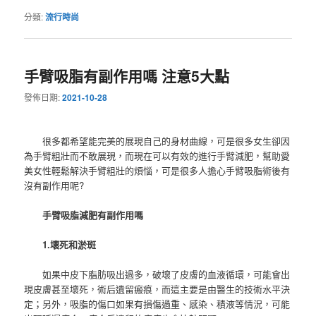
分類:
流行時尚
手臂吸脂有副作用嗎 注意5大點
發佈日期:
2021-10-28
很多都希望能完美的展現自己的身材曲線，可是很多女生卻因
為手臂粗壯而不敢展現，而現在可以有效的進行手臂減肥，幫助愛
美女性輕鬆解決手臂粗壯的煩惱，可是很多人擔心手臂吸脂術後有
沒有副作用呢?
手臂吸脂減肥有副作用嗎
1.壞死和淤斑
如果中皮下脂肪吸出過多，破壞了皮膚的血液循環，可能會出
現皮膚甚至壞死，術后遺留瘢痕，而這主要是由醫生的技術水平決
定；另外，吸脂的傷口如果有損傷過重、感染、積液等情況，可能