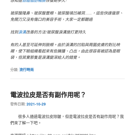
想知道
自體脂肪補臉
恢復期多久?
玻尿酸隆鼻、玻尿酸豐頰、玻尿酸填凹補洞……，這些快速復原、
免開刀又沒有傷口的美容手術，大家一定都聽過
找到
淚溝
改善的方法!玻尿酸淚溝施打更持久
有的人甚至可延伸到臉頰。由於淚溝的凹陷與周圍皮膚的對比映
襯，使下瞼組織看起來有些臃腫、凸出，由此很容易被認為是眼
袋，但其實那隻是淚溝變深給人的錯覺。
分類:
流行時尚
電波拉皮是否有副作用呢？
發佈日期:
2021-10-29
很多人通過電波拉皮除皺，但是電波拉皮是否有副作用呢？我
們來了解一下吧。