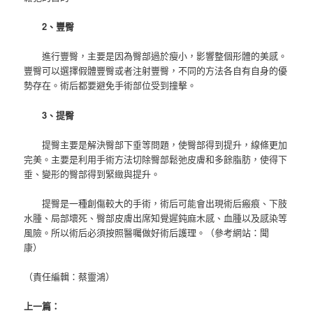
2、豐臀
進行豐臀，主要是因為臀部過於瘦小，影響整個形體的美感。
豐臀可以選擇假體豐臀或者注射豐臀，不同的方法各自有自身的優
勢存在。術后都要避免手術部位受到撞擊。
3、提臀
提臀主要是解決臀部下垂等問題，使臀部得到提升，線條更加
完美。主要是利用手術方法切除臀部鬆弛皮膚和多餘脂肪，使得下
垂、變形的臀部得到緊緻與提升。
提臀是一種創傷較大的手術，術后可能會出現術后瘢痕、下肢
水腫、局部壞死、臀部皮膚出席知覺遲鈍麻木感、血腫以及感染等
風險。所以術后必須按照醫囑做好術后護理。（參考網站：聞
康）
（責任編輯：蔡靈鴻）
上一篇：