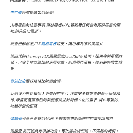
杏仁酸
換膚後續如何保養?
肉毒瘦臉前注意事項:術前兩週以內,若服用任何含有阿斯匹靈的藥
物,請先告知醫師。
改善臉部鬆弛,FLX
鳳凰電波
拉皮，讓您成為凍齡美魔女
第四代的Thermage FLX鳳凰電波AccuREP® 技術，採用專利單極射
頻，可安全地立體加熱深層皮膚，刺激膠原蛋白，達到即時收緊效
果
音波拉皮
要打幾條比較適合呢?
我們致力於給每個人更美好的生活, 注重安全有效果的產品研發精
神, 販售更健康自然的美麗療法並針對個人化的需求, 提供專屬的,
物超所值的服務
微晶瓷
與晶亮瓷有何分別?名醫帶你來認識熱門的微整填充物
微晶瓷.晶亮瓷具有填補功能，可改善皮膚凹陷、不滿飽的情況，