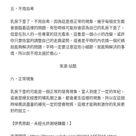
五，不用自卑
乳房下垂了，不用自卑，因為這是很正常的現象，幾乎每個女生都
會面臨着這樣的問題，有些時候可能你會認為自己的乳房下垂了，
但是在別人的一些專業的目光看來，這隻是一個小小的改變，或許
你只要恰當的調整自己的走路姿勢，或者是平時的內衣換一個尺碼
就能夠解決的問題，平時一定要注意這些小細節，就能夠解決的事
情，所以就不用太過於擔心。
來源:站酷
六，正常現象
乳房下垂的可能是一個正常的發育現象，當人到達了一定的年紀，
或者是婦女經歷的哺乳期之後，都會產生這樣的現象，所以在這個
時候應該盡量的補充一定的營養物質，這樣才能夠刺激你的乳房更
好的挺立。
【伊秀原創，未經允許謝絕轉載！】
來源鏈接：https://fitness.yxlady.com/201901/1557218.shtml