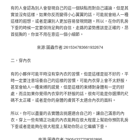
有的人會認為別人會發現自己的這一個缺點而對自己議論，但是其
實並沒有這樣，如果你反而變得小心翼翼的話，可能就會給人一種
這樣的遐想，或者是讓別人更加容易發現問題。所以，在你的乳房
下垂的時候一定要保持足夠的自信，走路的姿勢應該是正確的，昂
首挺胸的，你並不用在意這一個小細節。
來源:圖蟲
作者:261534783661932674
二，穿內衣
有的小夥伴可能平時沒有穿內衣的習慣，但是這樣是挺不好的，平
時一定要注意培養自己的這樣的習慣，可能內衣穿上會不太舒服，
甚至會給人一種束縛的感覺，但是這樣的束縛對身體有一定的好
處，而且如果你覺得內衣穿的不舒服的話，很有可能是你選擇的尺
碼不太正確，或者是你的身體的膚質不太適合內衣的面料。
所以，你可以盡量的去實體店挑選適合自己的，讓自己滿意的內
衣。穿上一些有矯正功能的內衣能夠在很大程度上幫助你預防乳房
下垂或者是能夠在很大程度上幫助你防止它繼續下垂。
來源:圖蟲
作者:79054327708352895