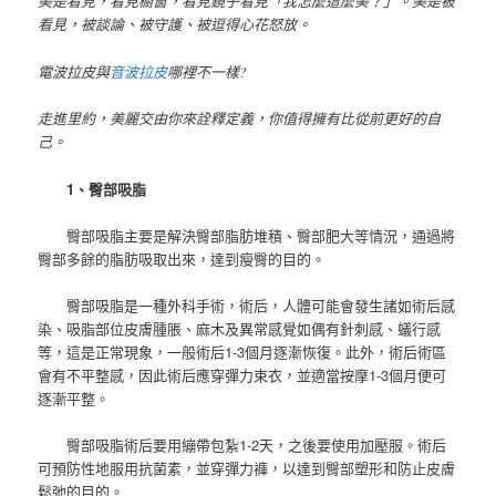
美是看見，看見櫥窗，看見鏡子看見「我怎麼這麼美？」。美是被
看見，被談論、被守護、被逗得心花怒放。
電波拉皮與
音波拉皮
哪裡不一樣?
走進里約，美麗交由你來詮釋定義，你值得擁有比從前更好的自
己。
1、臀部吸脂
臀部吸脂主要是解決臀部脂肪堆積、臀部肥大等情況，通過將
臀部多餘的脂肪吸取出來，達到瘦臀的目的。
臀部吸脂是一種外科手術，術后，人體可能會發生諸如術后感
染、吸脂部位皮膚腫脹、麻木及異常感覺如偶有針刺感、蟻行感
等，這是正常現象，一般術后1-3個月逐漸恢復。此外，術后術區
會有不平整感，因此術后應穿彈力束衣，並適當按摩1-3個月便可
逐漸平整。
臀部吸脂術后要用繃帶包紮1-2天，之後要使用加壓服。術后
可預防性地服用抗菌素，並穿彈力褲，以達到臀部塑形和防止皮膚
鬆弛的目的。