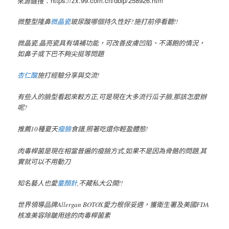
來源鏈接：https://zx.99.com.cn/dblp/258926.htm
微整型隆鼻
微晶瓷
玻尿酸哪個持久性好?施打前停看聽!!
微晶瓷.晶亮瓷具有填補功能，可改善皮膚凹陷、不滿飽的情況，
如鼻子或下巴不夠尖挺等問題
杏仁酸
施打經驗分享與交流!
有些人的臉型看起來較方正,可是現在大多流行瓜子臉,那該怎麼辦
呢?
推薦10種夏天
瘦臉
食譜,照著吃還你輕盈體態!
肉毒桿菌是現在相當普遍的瘦臉方式,如果不是因為骨骼的問題,其
實就可以不用動刀
知名藝人也愛
童顏針
,不藏私大公開!!
世界領導品牌Allergan BOTOX愛力根保妥適，獲衛生署及美國FDA
核准美容除皺用途的肉毒桿菌素