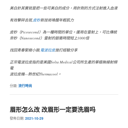
美白針其實就是把一些可美白的成分，用針劑的方式注射進入血液
有效擊碎去斑,
皮秒
新技術喚醒年輕肌力
皮秒（Picosecond）為一種時間的單位。運用在雷射上，可比傳統
奈秒（Nanosecond）雷射的脈衝時間短上1000倍
找回青春緊緻小臉,
電波拉皮
施打經驗分享
正宗電波拉皮指的是美國Solta Medical公司所生產的單極無線射頻
電
波拉皮機—熱世紀Thermacool。
分類:
流行時尚
眉形怎么改 改眉形一定要洗眉吗
發佈日期:
2021-10-29