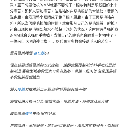
觉。至于想要化妆的MM就更不要想了，眼妆特别是眼线画起来十
分痛苦，卸起来更加痛苦，油脂粘附在睫毛根部的空隙处，费劲的
洗完后，会发现整个眼睛成了兔子眼。最后，由于真假睫毛粘在一
起，所以当假睫毛掉落的时候，就会影响自己的睫毛跟着一起掉。
还会出现假睫毛根部胶水不够粘，翘起的状况，这时候有些强迫症
的MM就会选择用手拔掉，当然自己的睫毛也会跟着一起牺牲了。
一位来自 大V的神吐槽， 足以代表大多数嫁接睫毛人的苦恼。
常見醫美問題-
杏仁酸
QA
現在想要透過醫美的方式瘦臉,一般都會選擇整形外科手術或是微
整形,影響臉型輪廓的因素可能有脂肪、骨骼、肌肉等,若是因為過
多的脂肪影響臉型
懶人
瘦臉
激推睡前二步驟,讓你輕鬆擁有瓜子臉!
瘦臉秘訣大概可分為:瘦臉常識、瘦臉方法、瘦臉食品三大塊。
最新魔滴
隆乳
技術,案例分享
自體脂肪、果凍矽膠、絨毛面和光滑面，隆乳方式有好多，你都搞