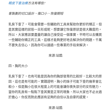
眼皮下垂治療
方法有哪些?
客製劃的切口設計、傷口小、恢復期短
乳房下垂了，可能會需要一些輔助的工具來幫助你更好的矯正，但
是其實這樣的狀態一旦形成呢，想要讓它恢復原狀是很大難度的。
所以，大家應該要盡量的讓自己接受這一個事實，平時可以去購買
一些輔助你矯正的工具，這樣才能夠更好地去解決你的問題。千萬
不要失去信心，因為你可以通過一些專業的手段來解決。
來源:站酷
四，胸的大小
乳房下垂了，也有可能是因為你的胸部發育的比較好，比較大的原
因，這也是有可能的。實踐證明，胸小的妹子可能下垂的幾率會比
較小，但是胸小在很大程度上的可能會讓你喪失部分的女性魅力，
當你的乳房有一點點下垂其實是正常的現象，所以大家也不必太過
於擔心，你反而對此應該有足夠的自信以及自豪的感覺。
來源:站酷