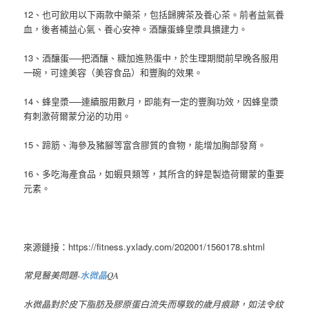
12、也可飲用以下兩款中藥茶，包括歸脾茶及養心茶。前者益氣養
血，後者補益心氣、養心安神。酒釀蛋蜂皇漿具擴建力。
13、酒釀蛋──把酒釀、糖加進熟蛋中，於生理期間前早晚各服用
一碗，可達美容（美容食品）和豐胸的效果。
14、蜂皇漿──連續服用數月，即能有一定的豐胸功效，因蜂皇漿
有刺激荷爾蒙分泌的功用。
15、蹄筋、海參及豬腳等富含膠質的食物，能增加胸部發育。
16、多吃海產食品，如蝦貝類等，其所含的鋅是製造荷爾蒙的重要
元素。
來源鏈接：https://fitness.yxlady.com/202001/1560178.shtml
常見醫美問題-
水微晶
QA
水微晶對於皮下脂肪及膠原蛋白流失而導致的歲月痕跡，如法令紋