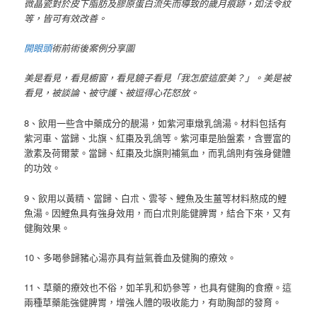
微晶瓷對於皮下脂肪及膠原蛋白流失而導致的歲月痕跡，如法令紋
等，皆可有效改善。
開眼頭
術前術後案例分享圖
美是看見，看見櫥窗，看見鏡子看見「我怎麼這麼美？」。美是被
看見，被談論、被守護、被逗得心花怒放。
8、飲用一些含中藥成分的靚湯，如紫河車燉乳鴿湯。材料包括有
紫河車、當歸、北旗、紅棗及乳鴿等。紫河車是胎盤素，含豐富的
激素及荷爾蒙。當歸、紅棗及北旗則補氣血，而乳鴿則有強身健體
的功效。
9、飲用以黃精、當歸、白朮、雲苓、鯉魚及生薑等材料熬成的鯉
魚湯。因鯉魚具有強身效用，而白朮則能健脾胃，結合下來，又有
健胸效果。
10、多喝參歸豬心湯亦具有益氣養血及健胸的療效。
11、草藥的療效也不俗，如羊乳和奶參等，也具有健胸的食療。這
兩種草藥能強健脾胃，增強人體的吸收能力，有助胸部的發育。