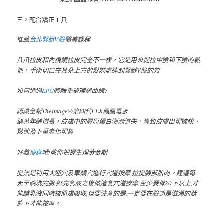
三，配合矯正工具
推薦
台北緊緻V臉
醫美課程
八爪拉皮和內視鏡拉皮完全不一樣，它是用來提拉中臉和下臉的鬆
弛，手術切口在耳朵上方的髮際處達到緊緻V臉的效
如何透過
LPG
體雕重塑理想曲線?
認識全新Thermage®第四代FLX鳳凰電波
隨著年齡增長，皮膚中的膠原蛋白漸漸流失，導致皮膚出現皺紋、
鬆弛及下垂老化現象
好難
瘦身
哦!教你把握生理黃金期
提法是利用大迎穴及車頰穴進行穴道按摩,拉提臉部肌肉。建議每
天早晚洗完臉,擦完乳液之後做這套穴道按摩,至少要做20下以上,才
能讓乳液同時被肌膚吸收,但要注意的是,一定要在臉部是滋潤的狀
態下才能按摩。