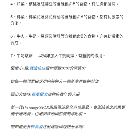
4、芹菜、核桃及紅腰豆等含維他命E的食物，有助胸部發育。
5、椰菜、椰菜花及葵花籽油等含維他命A的食物，都有利激素的
分泌。
6、牛肉、牛奶、豆類及豬肝等含維他命B的食物，亦有助激素的
合成。
7、牛奶燉雞──以嫩雞加入牛奶同燉，有豐胸的作用。
緊緻小v臉,
音波拉皮
讓你擺脫肉肉的嘴邊肉
給每一個想要追求更完美的人一個新生再造的希望
飄出大嬸味,
鳳凰電波
讓你恢復年輕光采
新一代Thermage®FLX鳳凰電波是全方位震動，實測結美之約果更
能干擾痛覺，也增加探頭與肌膚的浮貼度。
想知道更多
微晶瓷
注射建議與經驗分享嗎?