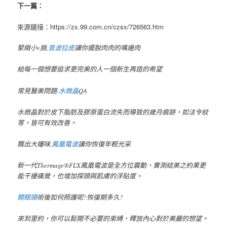
下一篇：
來源鏈接：https://zx.99.com.cn/czsx/726563.htm
緊緻小v臉,
音波拉皮
讓你擺脫肉肉的嘴邊肉
給每一個想要追求更完美的人一個新生再造的希望
常見醫美問題-
水微晶
QA
水微晶對於皮下脂肪及膠原蛋白流失而導致的歲月痕跡，如法令紋
等，皆可有效改善。
飄出大嬸味,
鳳凰電波
讓你恢復年輕光采
新一代Thermage®FLX鳳凰電波是全方位震動，實測結美之約果更
能干擾痛覺，也增加探頭與肌膚的浮貼度。
開眼頭
術後如何照護呢?恢復期多久?
來到里約，你可以鬆開不必要的束縛，釋放內心對於美麗的想望。