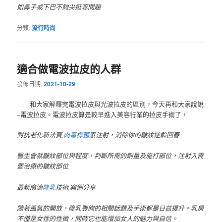
如鼻子或下巴不夠尖挺等問題
分類:
流行時尚
適合做電波拉皮的人群
發佈日期:
2021-10-29
和大家解釋 完電波拉皮與光波拉皮的區別，今天再和大家說說
–電波拉皮。電波拉皮算是較早進入美容行業的拉皮手術了，
對抗老化新法寶,
肉毒桿菌
素注射，消除你的皺紋逆齡回春
醫生會就皺紋部位與程度，判斷所需的劑量及施打部位，注射入需
要治療的皺紋部位
最新魔滴
隆乳
技術,案例分享
隨著風氣的開放，隆乳豐胸的相關話題及手術都是日益提升。乳房
不僅是女性的性徵，同時它也能增加女人的魅力與自信。