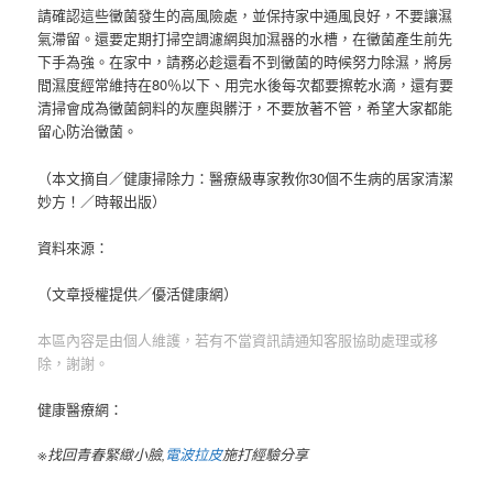
請確認這些黴菌發生的高風險處，並保持家中通風良好，不要讓濕
氣滯留。還要定期打掃空調濾網與加濕器的水槽，在黴菌產生前先
下手為強。在家中，請務必趁還看不到黴菌的時候努力除濕，將房
間濕度經常維持在80％以下、用完水後每次都要擦乾水滴，還有要
清掃會成為黴菌飼料的灰塵與髒汙，不要放著不管，希望大家都能
留心防治黴菌。
（本文摘自／健康掃除力：醫療級專家教你30個不生病的居家清潔
妙方！／時報出版）
資料來源：
（文章授權提供／優活健康網）
本區內容是由個人維護，若有不當資訊請通知客服協助處理或移
除，謝謝。
健康醫療網：
※找回青春緊緻小臉,
電波拉皮
施打經驗分享