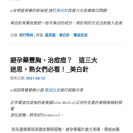
※女明星保養的新祕密,施打
美白針
改善六大皮膚暗沉問題!
美白針其實就是把一些可美白的成分，用針劑的方式注射進入血液
分類:
流行時尚
|
標籤:
晶亮瓷
、
美白針
、
電波拉皮
避孕藥豐胸、治痘痘？ 這三大
迷思，熟女們必看！_美白針
發佈日期:
2021-08-12
※找回青春緊緻小臉,
電波拉皮
施打經驗分享
正宗電波拉皮指的是美國Solta Medical公司所生產的單極無線射頻
電
波拉皮機—熱世紀Thermacool。
知名連鎖藥局郭建宏藥師提醒，避孕藥屬於處方用藥，需經由醫