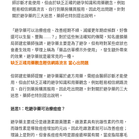
師診斷才能使用，但由於缺乏正確的避孕知識和用藥觀念，例如
輕易相信網路流言、自行到藥房購買服用，因此吃出問題。針對
關於避孕藥的三大迷思，藥師也特別提出說明。
「避孕藥可以治療痘痘、改善經期不順、減緩更年期症候群，好像
還可以生髮、豐胸……？」對於這些無法確知的傳聞，知名連鎖藥
局郭建宏藥師強調，避孕藥主要是為了避孕，但有時對某些症狀也
會產生效用，學理上稱為「藥品仿單標示外使用」，發生額外帶來
的效果，避孕藥就是最常見的一種。
缺乏正確用藥觀念輕信網路流言 當心出問題
但郭建宏藥師提醒，避孕藥屬於處方用藥，需經由醫師診斷才能使
用，但由於缺乏正確的避孕知識和用藥觀念，例如輕易相信網路流
言、自行到藥房購買服用，因此吃出問題。針對關於避孕藥的三大
迷思，藥師也特別提出說明。
迷思1：吃避孕藥可治療痘痘？
避孕藥主要成分是雌激素跟黃體素，雌激素具有抗雄性素的作用，
而雄性素是導致痘痘增加的元凶，因此吃雌激素就可以改善痘痘；
理論上是對的，但會長痘痘有時是跟痤瘡桿菌有關，當皮脂阻塞毛