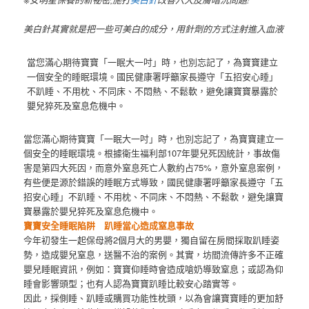
※女明星保養的新祕密,施打
美白針
改善六大皮膚暗沉問題!
美白針其實就是把一些可美白的成分，用針劑的方式注射進入血液
當您滿心期待寶寶「一眠大一吋」時，也別忘記了，為寶寶建立
一個安全的睡眠環境。國民健康署呼籲家長遵守「五招安心睡」
不趴睡、不用枕、不同床、不悶熱、不鬆軟，避免讓寶寶暴露於
嬰兒猝死及窒息危機中。
當您滿心期待寶寶「一眠大一吋」時，也別忘記了，為寶寶建立一
個安全的睡眠環境。根據衛生福利部107年嬰兒死因統計，事故傷
害是第四大死因，而意外窒息死亡人數約占75%，意外窒息案例，
有些便是源於錯誤的睡眠方式導致，國民健康署呼籲家長遵守「五
招安心睡」不趴睡、不用枕、不同床、不悶熱、不鬆軟，避免讓寶
寶暴露於嬰兒猝死及窒息危機中。
寶寶安全睡眠陷阱 趴睡當心造成窒息事故
今年初發生一起保母將2個月大的男嬰，獨自留在房間採取趴睡姿
勢，造成嬰兒窒息，送醫不治的案例。其實，坊間流傳許多不正確
嬰兒睡眠資訊，例如：寶寶仰睡時會造成嗆奶導致窒息；或認為仰
睡會影響頭型；也有人認為寶寶趴睡比較安心踏實等。
因此，採側睡、趴睡或購買功能性枕頭，以為會讓寶寶睡的更加舒