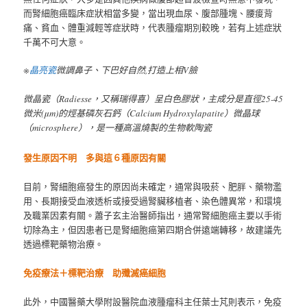
而腎細胞癌臨床症狀相當多變，當出現血尿、腹部腫塊、腰痠背
痛、貧血、體重減輕等症狀時，代表腫瘤期別較晚，若有上述症狀
千萬不可大意。
※
晶亮瓷
微調鼻子、下巴好自然,打造上相V臉
微晶瓷（Radiesse，又稱瑞得喜）呈白色膠狀，主成分是直徑25-45
微米(μm)的烴基磷灰石鈣（Calcium Hydroxylapatite）微晶球
（microsphere），是一種高溫燒製的生物軟陶瓷
發生原因不明 多與這６種原因有關
目前，腎細胞癌發生的原因尚未確定，通常與吸菸、肥胖、藥物濫
用、長期接受血液透析或接受過腎臟移植者、染色體異常，和環境
及職業因素有關。蕭子玄主治醫師指出，通常腎細胞癌主要以手術
切除為主，但因患者已是腎細胞癌第四期合併遠端轉移，故建議先
透過標靶藥物治療。
免疫療法＋標靶治療 助殲滅癌細胞
此外，中國醫藥大學附設醫院血液腫瘤科主任葉士芃則表示，免疫