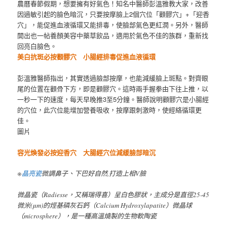
農曆春節假期，想要擁有好氣色！知名中醫師彭溫雅教大家，改善
因過敏引起的臉色暗沉，只要按摩臉上2個穴位「顴髎穴」+「迎香
穴」，能促進血液循環又能排毒，使臉部氣色更紅潤。另外，醫師
開出也一帖養顏美容中藥草飲品，適用於氣色不佳的族群，重新找
回亮白臉色。
美白抗斑必按顴髎穴 小腸經排毒促進血液循環
彭溫雅醫師指出，其實透過臉部按摩，也能減緩臉上斑點。對齊眼
尾的位置在顴骨下方，即是顴髎穴。這時兩手握拳由下往上推，以
一秒一下的速度，每天早晚推3至5分鐘。醫師說明顴髎穴是小腸經
的穴位，此穴位能增加營養吸收，按摩跟刺激時，使經絡循環更
佳。
圖片
容光煥發必按迎香穴 大腸經穴位減緩臉部暗沉
※
晶亮瓷
微調鼻子、下巴好自然,打造上相V臉
微晶瓷（Radiesse，又稱瑞得喜）呈白色膠狀，主成分是直徑25-45
微米(μm)的烴基磷灰石鈣（Calcium Hydroxylapatite）微晶球
（microsphere），是一種高溫燒製的生物軟陶瓷