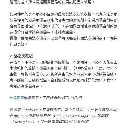
種而有差，所以請遵照各產品的使用說明書來使用。
如果使用的是不用擔心生鏽的塑膠製洗衣槽洗衣機，也有方法是用
較為便宜的廚房用漂白劑來代替專用的清潔劑。廚房用漂白劑中配
合有界面活性劑（洗潔劑成分），這個界面活性劑會讓漂白劑的氯
氣成分容易滲透進黴菌中，能確實殺菌。
最後，使用完洗衣機後，要記得每次都要打開洗衣機的蓋子，保持
通風良好。
2. 浴室天花板
在浴室，不僅是門口的踩腳墊跟地板，也請關注一下浴室天花板上
水滴乾掉的痕跡。黴菌的孢子約5微米（0.005公釐），是非常小的
生物，會黏附在浴室天花板所產生的水滴四周。孢子被稱為菌絲，
會不斷邊伸展絲邊增生，直到變成可以用眼睛確認的大小，我們才
會知道有黴菌存在。
※
晶亮瓷
微調鼻子、下巴好自然,打造上相V臉
微晶瓷（Radiesse，又稱瑞得喜）呈白色膠狀，主成分是直徑25-45
微米(μm)的烴基磷灰石鈣（Calcium Hydroxylapatite）微晶球
（microsphere），是一種高溫燒製的生物軟陶瓷