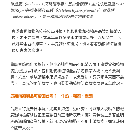
微晶瓷（Radiesse，又稱瑞得喜）呈白色膠狀，主成分是直徑25-45
微米(μm)的烴基磷灰石鈣（Calcium Hydroxylapatite）微晶球
（microsphere），是一種高溫燒製的生物軟陶瓷
農委會動植物防疫檢疫局呼籲，包和動物和植物產品請勿攜帶入
境，更不要網購，尤其年前以蔬菜水果違規最多，以免受罰。究
竟哪些東西不能帶，可事先詢問防檢局，也可看看動植物防疫檢
疫局專家怎麼說。
農曆春節瘋出國旅行，但小心這些物品不能帶入境！農委會動植物
防疫檢疫局呼籲，包和動物和植物產品請勿攜帶入境，更不要網
購，尤其年前以蔬菜水果違規最多，以免受罰。究竟哪些東西不能
帶，可事先詢問防檢局，也可看看動植物防疫檢疫局專家怎麼說。
這類肉類製品可帶回台嗎？ 牛奶、罐頭、泡麵
台灣人特愛去日本玩，尤其北海道牛奶正夯，可以帶入境嗎？防檢
局動物檢疫組技正裘君耀日前直播時表示，應注意包裝上是否註明
超高溫瞬間商業殺菌，就可以安心通過，不用申請檢疫，如無註明
不能帶入境。