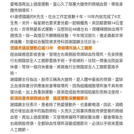
愛喝酒再加上過度運動，當心久了阻塞大腿骨的微細血管，導致身
體骨頭壞死！
61歲德國籍的K先生，在台工作定居數十年，10年內就完成了6次
全馬，另外，每星期也要求妻兒都一起騎鐵馬，來回都要騎14公里
左右，非常熱愛各式運動。沒想到在48歲左右，爬樓梯開始出現不
適情況，但一直隱忍不願積極就醫，今年情況惡化，連走路都非常
疼痛難，到童綜合醫院尋求骨科部謝國顯主任診治。
德國男過度運動忍痛13年 骨頭壞死換人工關節
經由磁振造影檢查後，發現左右兩側股骨頭缺血性壞死，先安排進
行右側髖部全人工關節置換手術，手術順利，住院一周後出院返家
休養，等待一個月休養後，將再進行左側髖部全人工關節置換手
術。
謝國顯主任指出，股骨又稱為大腿骨，是人體中最長的骨頭，當缺
乏血液與養分供應後就會導致壞死，因為組織細胞壞死後不具有修
復功能，加上負重與運動，逐漸造成股骨頭塌陷變形而無法使用。
飲酒阻塞骨頭微細血管 過度運動演變關節炎
謝國顯主任表示，患者除了熱愛運動外，也喜歡喝酒，因此，酒精
成分增加血液中的脂肪微粒，久而久之阻塞供應股骨頭營養的微細
血管，再加上過度運動，又發現疼痛時不願就醫治療，最後導致左
右兩側股骨頭，全都缺血性壞死演變成關節炎，必須以手術來置換
人工關節。