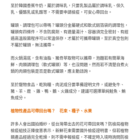
至於韓國香蕉牛奶，屬於調味乳，只要乳製品屬於調味乳、保久
乳、優酪乳或乳酪等，不需要申請檢疫，可安心帶回台。
罐頭、調理包可以帶嗎？罐頭分金屬硬式和軟式鋁箔袋的調理包，
罐頭有四條件，不含防腐劑、有適量湯汁、容器須完全密封、有經
過高溫殺菌程序可以常溫保存，才屬於可攜帶罐頭，至於真空包則
不屬於罐頭，無法攜帶。
而火鍋湯底，含有油脂、豬骨萃取物可以攜帶，泡麵若有簡單海
鮮、肉類調理包（軟式罐頭）等，也沒問題。然而若不清楚自煮火
鍋的肉類包裝是否是軟式罐頭，應主動諮詢。
至於寵物食品，乾狗糧、肉泥成分要準備證明文件，或避免牛、
豬、羊、鹿 、雞、鴨、鵝、火雞成分，建議可選擇單純鮭魚、鮪
魚成分。
植物性產品可帶回台嗎？ 花束、種子、水果
許多人會出國拍婚紗，從台灣帶出去的花可帶回來嗎？防檢局植物
檢疫組技正陳俊憲表示，新鮮花束需要國外檢疫證明書，但若植物
類產品經過完全乾燥，則不需申報檢疫，不確定時入境時詢問防檢