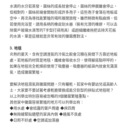
水滴的水分若蒸發，菌絲的成長就會停止，菌絲的伸展雖會停止，
但相對的，菌絲前端會開始形成許多孢子。這些孢子會落在地板或
空中，再次為尋找能繁殖的場所展開旅程。雖然稍微有點麻煩，但
若使用完浴室，請用長柄的橡皮刮水器（裝有光滑的橡膠，可以去
除窗戶玻璃水滴等的T字型打掃用具）或超細纖維拖把去除天花板
的水滴。單是這樣就是非常有效的黴菌應對法。
3. 地毯
炎熱的夏天，含有空調溼氣的冷氣比較會沉積在房間下方靠近地板
處。若地板的材質是地毯，纖維會吸收水分，使得腳底黏呼呼的。
如果在地毯完全乾燥前使用了吸塵器，吸塵器的紙袋內就會充滿濕
氣，造成黴菌繁殖。
要解決地毯濕氣與黴菌問題，只有曬乾。若家中有嬰幼兒或高齡人
士，大家要不要試著考慮乾脆替換成能分割型的拼貼式地毯呢？
以上列舉出特別容易被忽略的3個黴菌繁殖重點。
其他家中黴菌容易繁殖的地方可以列舉出有：
◆用水處 ◆會結露的窗戶周邊 ◆床四周
◆無隙縫緊貼牆壁的家具內側 ◆通風不良處
◆日照不好處 ◆空調或加濕器