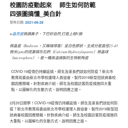
校園防疫動起來 師生如何防範
四張圖搞懂_美白針
發佈日期:
2021-06-28
※
晶亮瓷
微調鼻子、下巴好自然,打造上相V臉
微晶瓷（Radiesse，又稱瑞得喜）呈白色膠狀，主成分是直徑25-45
微米(μm)的烴基磷灰石鈣（Calcium Hydroxylapatite）微晶球
（microsphere），是一種高溫燒製的生物軟陶瓷
COVID-19疫情仍持續延燒，師生及家長們該如何防疫？新北市
教育局委由新北市學校護理人員協會，製作2019新型冠狀病毒校
園因應簡報。針對疾病介紹、師生及校園訪客防疫措施四大重
點，以圖解化的生動方式，說明因應之道。
2月25日開學！COVID-19疫情仍持續延燒，師生及家長們該如何防
疫？新北市教育局委由新北市學校護理人員協會，製作2019新型冠
狀病毒校園因應簡報。針對疾病介紹、師生及校園訪客防疫措施四
大重點，以圖解化的生動方式，說明因應之道。