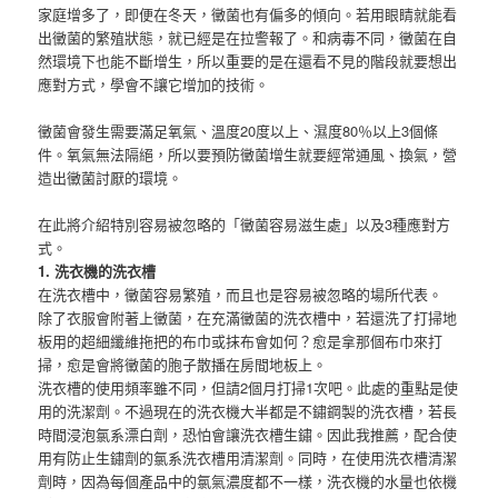
家庭增多了，即便在冬天，黴菌也有偏多的傾向。若用眼睛就能看
出黴菌的繁殖狀態，就已經是在拉警報了。和病毒不同，黴菌在自
然環境下也能不斷增生，所以重要的是在還看不見的階段就要想出
應對方式，學會不讓它增加的技術。
黴菌會發生需要滿足氧氣、溫度20度以上、濕度80％以上3個條
件。氧氣無法隔絕，所以要預防黴菌增生就要經常通風、換氣，營
造出黴菌討厭的環境。
在此將介紹特別容易被忽略的「黴菌容易滋生處」以及3種應對方
式。
1. 洗衣機的洗衣槽
在洗衣槽中，黴菌容易繁殖，而且也是容易被忽略的場所代表。
除了衣服會附著上黴菌，在充滿黴菌的洗衣槽中，若還洗了打掃地
板用的超細纖維拖把的布巾或抹布會如何？愈是拿那個布巾來打
掃，愈是會將黴菌的胞子散播在房間地板上。
洗衣槽的使用頻率雖不同，但請2個月打掃1次吧。此處的重點是使
用的洗潔劑。不過現在的洗衣機大半都是不鏽鋼製的洗衣槽，若長
時間浸泡氯系漂白劑，恐怕會讓洗衣槽生鏽。因此我推薦，配合使
用有防止生鏽劑的氯系洗衣槽用清潔劑。同時，在使用洗衣槽清潔
劑時，因為每個產品中的氯氣濃度都不一樣，洗衣機的水量也依機