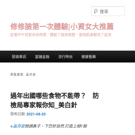
跳
跳
至
至
搜
主
輔
尋
要
助
修修臉第一次體驗|小資女大推薦
內
內
趁著中午短暫休息時間，體驗了臉部微整，整個肌膚都亮了起來
容
容
主
發燒車訊
當鋪金融
流行時尚
健康醫藥
要
選
單
標籤彙整:
晶亮瓷
過年出國哪些食物不能帶？ 防
檢局專家報你知_美白針
發佈日期:
2021-08-20
※
晶亮瓷
微調鼻子、下巴好自然,打造上相V臉