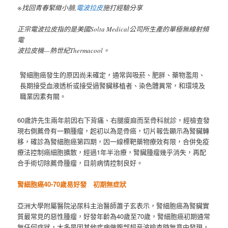
※找回青春緊緻小臉,
電波拉皮
施打經驗分享
正宗電波拉皮指的是美國Solta Medical公司所生產的單極無線射頻
電
波拉皮機—熱世紀Thermacool。
腎細胞癌發生的原因尚未確定，通常與吸菸、肥胖、藥物濫用、
長期接受血液透析或接受過腎臟移植者、染色體異常，和環境及
職業因素有關。
60歲許先生兩年前因右下背痛、右腿痠麻而至骨科就診，經檢查發
現右側薦骨有一顆腫瘤，起初以為是骨癌，切片報告顯示為腎臟轉
移，確診為腎細胞癌第四期，因一線標靶藥物療效有限，合併免疫
療法控制癌細胞擴散，經過1年半治療，腎臟腫瘤幾乎消失，再配
合手術切除薦骨腫瘤，目前病情控制良好。
腎細胞癌40-70歲易好發 初期無症狀
亞洲大學附屬醫院泌尿科主治醫師蕭子玄表示，腎細胞癌為腎臟實
質最常見的惡性腫瘤，好發年齡為40歲至70歲，腎細胞癌初期通常
無任何症狀，大多是因其他疾病做腹部超音波檢查時無意中發現，