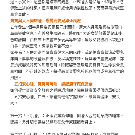
適。事實上，這些都是錯誤的觀念！正確睡姿是仰睡，仰睡並不會
導致上述的結果，但採用趴睡或使用功能性枕頭，反而容易造成窒
息等事故。
寶寶與大人同床睡 恐提高嬰兒猝死風險
去年發生1個半月男嬰與家長同床而睡，遭大人身軀及棉被覆蓋口
鼻而導致窒息；亦曾發生照顧者，將6個月大的女嬰放置嬰兒床後
暫時離開，由於床上佈置許多玩具等雜物，導致女嬰被積木袋壓住
口鼻，造成窒息，經搶救宣告不治。
家長為了方便照顧而讓寶寶與大人同床睡、或是怕寶寶著涼於嬰兒
床鋪上厚厚的軟墊及棉被、及以填充娃娃、玩具等佈置嬰兒床，都
是造成嬰兒猝死的睡眠陷阱。睡眠姿勢及環境與寶寶的生命安全息
息相關，不正確的觀念，將提高寶寶嬰兒猝死症候群或窒息死亡的
風險。
「五招安心睡」寶寶萬萬睡 謹記遵守確保安全
如何提供寶寶安全舒適之睡眠環境呢？國民健康署提供簡單好記
「五招安心睡」口訣，讓爸媽輕鬆掌握細節，讓寶寶健康平安長
大。
第一招「不趴睡」：正確姿勢為仰睡，側睡因容易翻身成趴睡亦不
建議，另外切勿讓嬰兒趴睡在父母或照顧者身上。
第二招「不用枕」：1歲以下嬰兒不需使用任何枕頭，亦無需墊