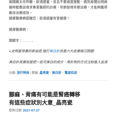
謝國顯主任呼籲，飲酒適量，並且不要過度運動，遇到身體出現病
痛時都應該尋求專業醫師的診療，早期發現早期治療，才能夠獲得
最佳治療成效。
健康醫療網提醒您：飲酒過量有害健康！
健康醫療網：
關鍵字： , , , , ,
※女明星保養的新祕密,施打
美白針
改善六大皮膚暗沉問題!
美白針其實就是把一些可美白的成分，用針劑的方式注射進入血液
分類:
流行時尚
|
標籤:
晶亮瓷
、
美白針
、
電波拉皮
腳麻、背痛有可能是腎癌轉移
有這些症狀別大意_晶亮瓷
發佈日期:
2021-07-27