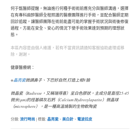
何于甄醫師提醒，無論進行何種手術術前應充分與醫師溝通，選擇
在有專科麻醉醫師全程照護的醫療團隊進行手術，並配合醫師定期
回診追蹤，讓醫師團隊在術前能盡可能的掌握手術狀況與術後修復
過程，方能在安全、安心的情況下使手術效果達到預期的理想狀
態。
本區內容是由個人維護，若有不當資訊請通知客服協助處理或移
除，謝謝。
健康醫療網：
※
晶亮瓷
微調鼻子、下巴好自然,打造上相V臉
微晶瓷（Radiesse，又稱瑞得喜）呈白色膠狀，主成分是直徑25-45
微米(μm)的烴基磷灰石鈣（Calcium Hydroxylapatite）微晶球
（microsphere），是一種高溫燒製的生物軟陶瓷
分類:
流行時尚
|
標籤:
晶亮瓷
、
美白針
、
電波拉皮