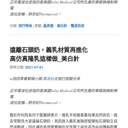
正宗電波拉皮指的是美國Solta Medical公司所生產的單極無線射頻
電
波拉皮機—熱世紀Thermacool。
分類:
流行時尚
|
標籤:
晶亮瓷
、
美白針
、
電波拉皮
遠離石頭奶，義乳材質再進化
高仿真隆乳這樣做_美白針
發佈日期:
2021-07-01
※找回青春緊緻小臉,
電波拉皮
施打經驗分享
正宗電波拉皮指的是美國Solta Medical公司所生產的單極無線射頻
電
波拉皮機—熱世紀Thermacool。
整形外科院長何于甄醫師表示，隆乳手術最看重效果自然與否，過
去常聽見大家議論石頭奶，其因放入義乳後胸部堅硬如石頭缺乏自
然波動感，因此讓許多想要豐胸的女性聞之卻步或改由自體脂肪豐