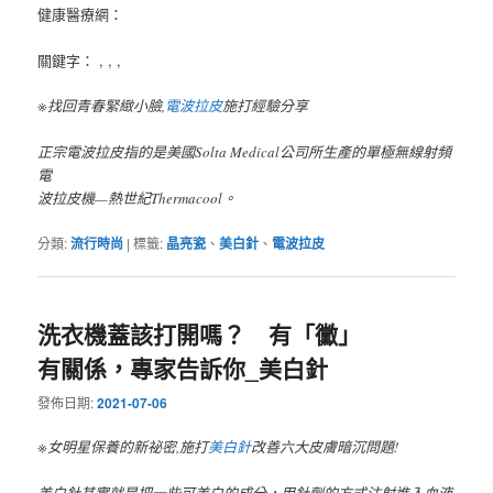
健康醫療網：
關鍵字： , , ,
※找回青春緊緻小臉,
電波拉皮
施打經驗分享
正宗電波拉皮指的是美國Solta Medical公司所生產的單極無線射頻
電
波拉皮機—熱世紀Thermacool。
分類:
流行時尚
|
標籤:
晶亮瓷
、
美白針
、
電波拉皮
洗衣機蓋該打開嗎？ 有「黴」
有關係，專家告訴你_美白針
發佈日期:
2021-07-06
※女明星保養的新祕密,施打
美白針
改善六大皮膚暗沉問題!
美白針其實就是把一些可美白的成分，用針劑的方式注射進入血液