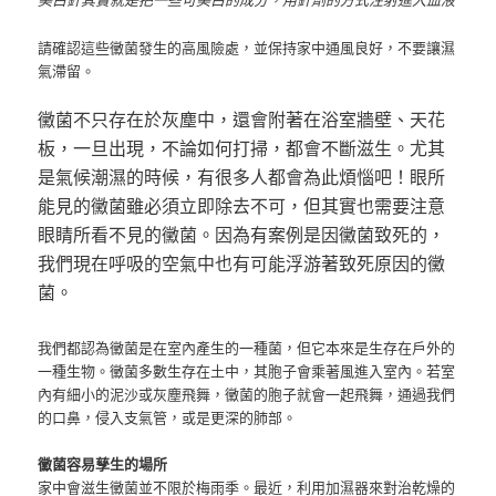
請確認這些黴菌發生的高風險處，並保持家中通風良好，不要讓濕
氣滯留。
黴菌不只存在於灰塵中，還會附著在浴室牆壁、天花
板，一旦出現，不論如何打掃，都會不斷滋生。尤其
是氣候潮濕的時候，有很多人都會為此煩惱吧！眼所
能見的黴菌雖必須立即除去不可，但其實也需要注意
眼睛所看不見的黴菌。因為有案例是因黴菌致死的，
我們現在呼吸的空氣中也有可能浮游著致死原因的黴
菌。
我們都認為黴菌是在室內產生的一種菌，但它本來是生存在戶外的
一種生物。黴菌多數生存在土中，其胞子會乘著風進入室內。若室
內有細小的泥沙或灰塵飛舞，黴菌的胞子就會一起飛舞，通過我們
的口鼻，侵入支氣管，或是更深的肺部。
黴菌容易孳生的場所
家中會滋生黴菌並不限於梅雨季。最近，利用加濕器來對治乾燥的