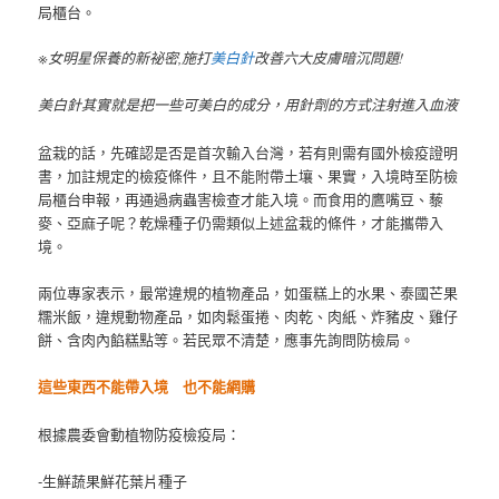
局櫃台。
※女明星保養的新祕密,施打
美白針
改善六大皮膚暗沉問題!
美白針其實就是把一些可美白的成分，用針劑的方式注射進入血液
盆栽的話，先確認是否是首次輸入台灣，若有則需有國外檢疫證明
書，加註規定的檢疫條件，且不能附帶土壤、果實，入境時至防檢
局櫃台申報，再通過病蟲害檢查才能入境。而食用的鷹嘴豆、藜
麥、亞麻子呢？乾燥種子仍需類似上述盆栽的條件，才能攜帶入
境。
兩位專家表示，最常違規的植物產品，如蛋糕上的水果、泰國芒果
糯米飯，違規動物產品，如肉鬆蛋捲、肉乾、肉紙、炸豬皮、雞仔
餅、含肉內餡糕點等。若民眾不清楚，應事先詢問防檢局。
這些東西不能帶入境 也不能網購
根據農委會動植物防疫檢疫局：
-生鮮蔬果鮮花葉片種子