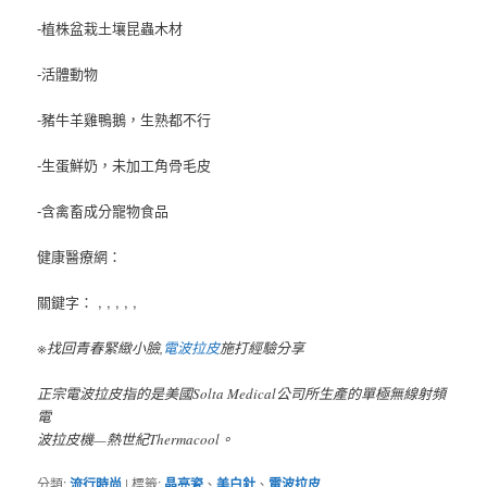
-植株盆栽土壤昆蟲木材
-活體動物
-豬牛羊雞鴨鵝，生熟都不行
-生蛋鮮奶，未加工角骨毛皮
-含禽畜成分寵物食品
健康醫療網：
關鍵字： , , , , ,
※找回青春緊緻小臉,
電波拉皮
施打經驗分享
正宗電波拉皮指的是美國Solta Medical公司所生產的單極無線射頻
電
波拉皮機—熱世紀Thermacool。
分類:
流行時尚
|
標籤:
晶亮瓷
、
美白針
、
電波拉皮