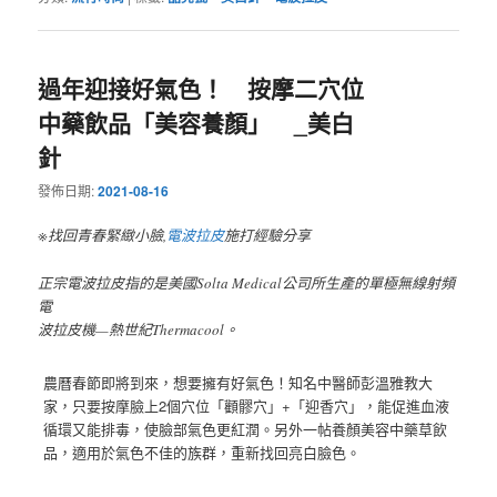
過年迎接好氣色！ 按摩二穴位
中藥飲品「美容養顏」 _美白
針
發佈日期:
2021-08-16
※找回青春緊緻小臉,
電波拉皮
施打經驗分享
正宗電波拉皮指的是美國Solta Medical公司所生產的單極無線射頻
電
波拉皮機—熱世紀Thermacool。
農曆春節即將到來，想要擁有好氣色！知名中醫師彭溫雅教大
家，只要按摩臉上2個穴位「顴髎穴」+「迎香穴」，能促進血液
循環又能排毒，使臉部氣色更紅潤。另外一帖養顏美容中藥草飲
品，適用於氣色不佳的族群，重新找回亮白臉色。