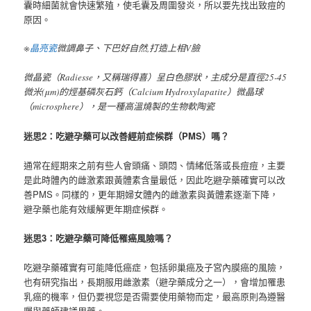
囊時細菌就會快速繁殖，使毛囊及周圍發炎，所以要先找出致痘的
原因。
※
晶亮瓷
微調鼻子、下巴好自然,打造上相V臉
微晶瓷（Radiesse，又稱瑞得喜）呈白色膠狀，主成分是直徑25-45
微米(μm)的烴基磷灰石鈣（Calcium Hydroxylapatite）微晶球
（microsphere），是一種高溫燒製的生物軟陶瓷
迷思2：吃避孕藥可以改善經前症候群（PMS）嗎？
通常在經期來之前有些人會頭痛、頭悶、情緒低落或長痘痘，主要
是此時體內的雌激素跟黃體素含量最低，因此吃避孕藥確實可以改
善PMS。同樣的，更年期婦女體內的雌激素與黃體素逐漸下降，
避孕藥也能有效緩解更年期症候群。
迷思3：吃避孕藥可降低罹癌風險嗎？
吃避孕藥確實有可能降低癌症，包括卵巢癌及子宮內膜癌的風險，
也有研究指出，長期服用雌激素（避孕藥成分之一），會增加罹患
乳癌的機率，但仍要視您是否需要使用藥物而定，最高原則為遵醫
囑與藥師建議用藥。