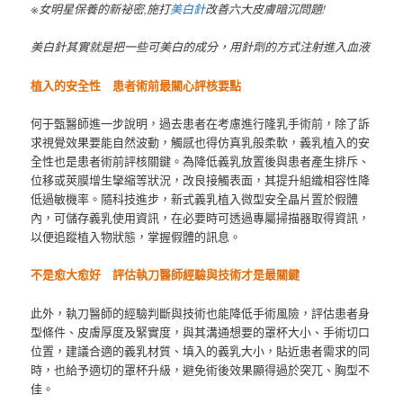
※女明星保養的新祕密,施打
美白針
改善六大皮膚暗沉問題!
美白針其實就是把一些可美白的成分，用針劑的方式注射進入血液
植入的安全性 患者術前最關心評核要點
何于甄醫師進一步說明，過去患者在考慮進行隆乳手術前，除了訴
求視覺效果要能自然波動，觸感也得仿真乳般柔軟，義乳植入的安
全性也是患者術前評核關鍵。為降低義乳放置後與患者產生排斥、
位移或莢膜增生攣縮等狀況，改良接觸表面，其提升組織相容性降
低過敏機率。隨科技進步，新式義乳植入微型安全晶片置於假體
內，可儲存義乳使用資訊，在必要時可透過專屬掃描器取得資訊，
以便追蹤植入物狀態，掌握假體的訊息。
不是愈大愈好 評估執刀醫師經驗與技術才是最關鍵
此外，執刀醫師的經驗判斷與技術也能降低手術風險，評估患者身
型條件、皮膚厚度及緊實度，與其溝通想要的罩杯大小、手術切口
位置，建議合適的義乳材質、填入的義乳大小，貼近患者需求的同
時，也給予適切的罩杯升級，避免術後效果顯得過於突兀、胸型不
佳。