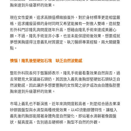
胸來達到升級罩杯的效果。
現在女性愛美，追求高顏值標緻臉蛋外，對於身材標準更是相當嚴
格，追求纖瘦苗條的身材同時又希望能擁有一對傲人雙峰，造就整
形外科門診隆乳詢問度逐年升高，想藉由隆乳手術來達成美麗心
願。不過，隆乳手術並非小事，也並未能保證術後效果，想要成就
夢想美胸還得注意義乳材質選定、執刀醫師專業經驗，兩大關鍵重
點。
懊惱！隆乳後堅硬如石塊 缺乏自然波動感
整形外科院長何于甄醫師表示，隆乳手術最看重效果自然與否，過
去常聽見大家議論石頭奶，其因放入義乳後胸部堅硬如石頭缺乏自
然波動感，因此讓許多想要豐胸的女性聞之卻步或改由自體脂肪豐
胸來達到升級罩杯的效果。
市場上義乳也不斷演進，近年來詢問度較高者，則是結合過去果凍
矽膠圓盤型與水滴型兩種視覺效果，以4D流動膠體特性，讓植入
義乳後的胸部能隨著身體角度自然變化，即站著水滴躺著像圓盤
狀，擬真度高，告別過去硬梆梆，胸型不自然的外觀。