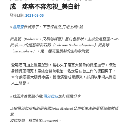
成 疼痛不容忽視_美白針
發佈日期:
2021-08-05
※
晶亮瓷
微調鼻子、下巴好自然,打造上相V臉
微晶瓷（Radiesse，又稱瑞得喜）呈白色膠狀，主成分是直徑25-45
微米(μm)的烴基磷灰石鈣（Calcium Hydroxylapatite）微晶球
（microsphere），是一種高溫燒製的生物軟陶瓷
愛喝酒再加上過度運動，當心久了阻塞大腿骨的微細血管，導致
身體骨頭壞死！童綜合醫院收治一名定居在台工作的德國男子，
13年前漠視大腿骨疼痛，最後演變成關節炎，必須以手術來置換
人工關節。
※找回青春緊緻小臉,
電波拉皮
施打經驗分享
正宗電波拉皮指的是美國Solta Medical公司所生產的單極無線射頻
電
波拉皮機—熱世紀Thermacool。