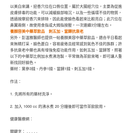
以美白來講，迎香穴位在口唇位置，屬於大腸經穴位，主要為促進
皮膚排毒的功能，可以減緩臉部暗沉，以及一些循環不佳的物質，
透過按摩迎香穴來排除，因此能使臉色看起來比較亮白；此穴位在
鼻翼兩側，故使用食指或大姆指按壓，一次連續3分鐘左右。
養顏容美中藥草飲品
刺五加、當歸抗衰老
另外，彭溫雅醫師也提供一帖養顏美容中藥草飲品，適合平日看起
來無精打采，臉色蒼白，容易疲倦且經常感到氣色不佳的族群；許
多抗衰老中藥也具有增強免疫功能作用，如刺五加、當歸等，照著
以下的中藥草比例加水煮沸泡製，平常做為茶飲來喝，即可讓人重
新找回好臉色。
藥材：黨參3錢、丹參1錢、當歸1錢、刺五加1錢。
作法：
1. 先將所有的藥材洗淨。
2. 加入 1000 cc 的沸水煮 20 分鐘後即可當作茶飲飲用。
健康醫療網：
關鍵字： , , , , ,