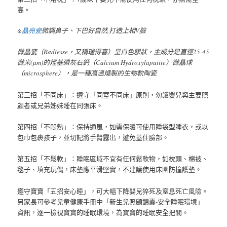
高。
※
晶亮瓷
微調鼻子、下巴好自然,打造上相V臉
微晶瓷（Radiesse，又稱瑞得喜）呈白色膠狀，主成分是直徑25-45
微米(μm)的烴基磷灰石鈣（Calcium Hydroxylapatite）微晶球
（microsphere），是一種高溫燒製的生物軟陶瓷
第三招「不同床」：遵守「同室不同床」原則，勿讓嬰兒與主要照
顧者或兄弟姊妹睡在同張床。
第四招「不悶熱」：保持通風，如需保暖可使用睡袋型睡衣，或以
包巾包裹孩子，並切記將手臂露出，避免蓋住臉部。
第五招「不鬆軟」：睡眠區域不宜有任何鬆軟物，如枕頭、棉被、
毯子、填充玩偶，床墊應平滑堅實，不建議使用床圍防撞護墊。
遵守寶寶「五招安心睡」，可大幅下降嬰兒猝死及窒息死亡風險。
另家長可參考兒童健康手冊中「新生兒照顧錦囊-安全睡眠環境」
資訊，逐一檢視寶寶的睡眠環境，為寶寶的睡眠安全把關。