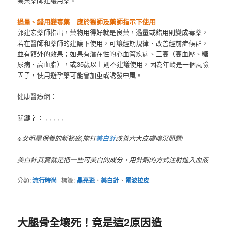
過量、錯用變毒藥
應於醫師及藥師指示下使用
郭建宏藥師指出，藥物用得好就是良藥，過量或錯用則變成毒藥，
若在醫師和藥師的建議下使用，可讓經期規律、改善經前症候群，
並有額外的效果；如果有潛在性的心血管疾病、三高（高血壓、糖
尿病、高血脂），或35歲以上則不建議使用，因為年齡是一個風險
因子，使用避孕藥可能會加重或誘發中風。
健康醫療網：
關鍵字： , , , , ,
※女明星保養的新祕密,施打
美白針
改善六大皮膚暗沉問題!
美白針其實就是把一些可美白的成分，用針劑的方式注射進入血液
分類:
流行時尚
|
標籤:
晶亮瓷
、
美白針
、
電波拉皮
大腿骨全壞死！竟是這2原因造