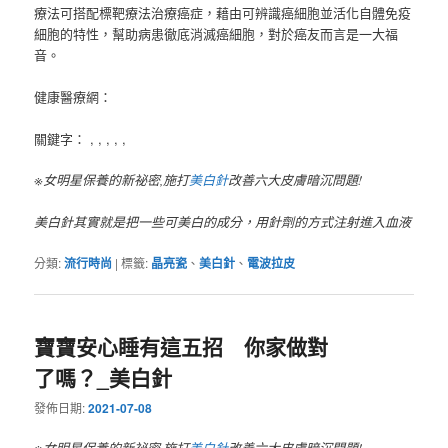
療法可搭配標靶療法治療癌症，藉由可辨識癌細胞並活化自體免疫
細胞的特性，幫助病患徹底消滅癌細胞，對於癌友而言是一大福
音。
健康醫療網：
關鍵字： , , , , ,
※女明星保養的新祕密,施打
美白針
改善六大皮膚暗沉問題!
美白針其實就是把一些可美白的成分，用針劑的方式注射進入血液
分類:
流行時尚
|
標籤:
晶亮瓷
、
美白針
、
電波拉皮
寶寶安心睡有這五招 你家做對
了嗎？_美白針
發佈日期:
2021-07-08