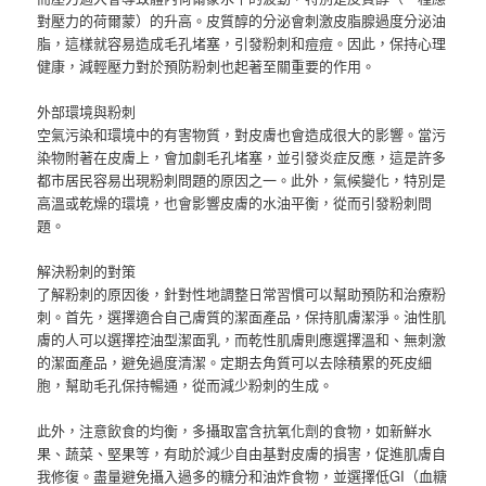
對壓力的荷爾蒙）的升高。皮質醇的分泌會刺激皮脂腺過度分泌油
脂，這樣就容易造成毛孔堵塞，引發粉刺和痘痘。因此，保持心理
健康，減輕壓力對於預防粉刺也起著至關重要的作用。
外部環境與粉刺
空氣污染和環境中的有害物質，對皮膚也會造成很大的影響。當污
染物附著在皮膚上，會加劇毛孔堵塞，並引發炎症反應，這是許多
都市居民容易出現粉刺問題的原因之一。此外，氣候變化，特別是
高溫或乾燥的環境，也會影響皮膚的水油平衡，從而引發粉刺問
題。
解決粉刺的對策
了解粉刺的原因後，針對性地調整日常習慣可以幫助預防和治療粉
刺。首先，選擇適合自己膚質的潔面產品，保持肌膚潔淨。油性肌
膚的人可以選擇控油型潔面乳，而乾性肌膚則應選擇溫和、無刺激
的潔面產品，避免過度清潔。定期去角質可以去除積累的死皮細
胞，幫助毛孔保持暢通，從而減少粉刺的生成。
此外，注意飲食的均衡，多攝取富含抗氧化劑的食物，如新鮮水
果、蔬菜、堅果等，有助於減少自由基對皮膚的損害，促進肌膚自
我修復。盡量避免攝入過多的糖分和油炸食物，並選擇低GI（血糖