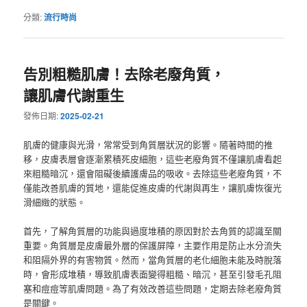
分類:
流行時尚
告別粗糙肌膚！去除老廢角質，
讓肌膚代謝重生
發佈日期:
2025-02-21
肌膚的健康與光滑，常常受到角質層狀況的影響。隨著時間的推
移，皮膚表層會逐漸累積死皮細胞，這些老廢角質不僅讓肌膚看起
來粗糙暗沉，還會阻礙後續護膚品的吸收。去除這些老廢角質，不
僅能改善肌膚的質地，還能促進皮膚的代謝與再生，讓肌膚恢復光
滑細緻的狀態。
首先，了解角質層的功能與過度堆積的原因對於去角質的認識至關
重要。角質層是皮膚最外層的保護屏障，主要作用是防止水分流失
和阻隔外界的有害物質。然而，當角質層的老化細胞未能及時脫落
時，會形成堆積，導致肌膚表面變得粗糙、暗沉，甚至引發毛孔阻
塞和痘痘等肌膚問題。為了有效改善這些問題，定期去除老廢角質
是關鍵。