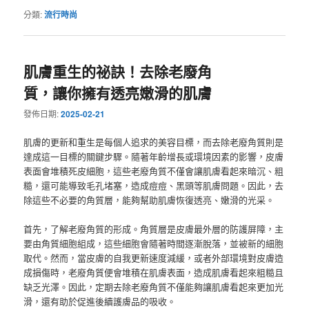
分類:
流行時尚
肌膚重生的祕訣！去除老廢角
質，讓你擁有透亮嫩滑的肌膚
發佈日期:
2025-02-21
肌膚的更新和重生是每個人追求的美容目標，而去除老廢角質則是
達成這一目標的關鍵步驟。隨著年齡增長或環境因素的影響，皮膚
表面會堆積死皮細胞，這些老廢角質不僅會讓肌膚看起來暗沉、粗
糙，還可能導致毛孔堵塞，造成痘痘、黑頭等肌膚問題。因此，去
除這些不必要的角質層，能夠幫助肌膚恢復透亮、嫩滑的光采。
首先，了解老廢角質的形成。角質層是皮膚最外層的防護屏障，主
要由角質細胞組成，這些細胞會隨著時間逐漸脫落，並被新的細胞
取代。然而，當皮膚的自我更新速度減緩，或者外部環境對皮膚造
成損傷時，老廢角質便會堆積在肌膚表面，造成肌膚看起來粗糙且
缺乏光澤。因此，定期去除老廢角質不僅能夠讓肌膚看起來更加光
滑，還有助於促進後續護膚品的吸收。