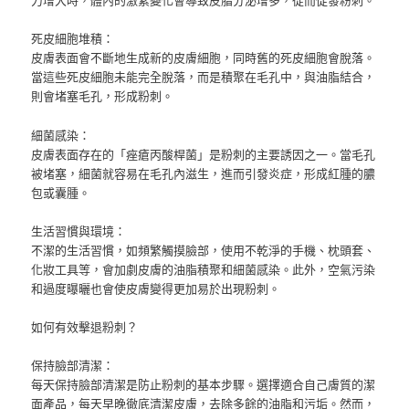
死皮細胞堆積：
皮膚表面會不斷地生成新的皮膚細胞，同時舊的死皮細胞會脫落。
當這些死皮細胞未能完全脫落，而是積聚在毛孔中，與油脂結合，
則會堵塞毛孔，形成粉刺。
細菌感染：
皮膚表面存在的「痤瘡丙酸桿菌」是粉刺的主要誘因之一。當毛孔
被堵塞，細菌就容易在毛孔內滋生，進而引發炎症，形成紅腫的膿
包或囊腫。
生活習慣與環境：
不潔的生活習慣，如頻繁觸摸臉部，使用不乾淨的手機、枕頭套、
化妝工具等，會加劇皮膚的油脂積聚和細菌感染。此外，空氣污染
和過度曝曬也會使皮膚變得更加易於出現粉刺。
如何有效擊退粉刺？
保持臉部清潔：
每天保持臉部清潔是防止粉刺的基本步驟。選擇適合自己膚質的潔
面產品，每天早晚徹底清潔皮膚，去除多餘的油脂和污垢。然而，