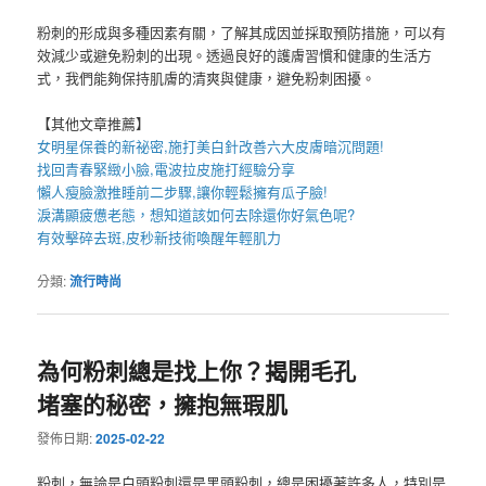
粉刺的形成與多種因素有關，了解其成因並採取預防措施，可以有
效減少或避免粉刺的出現。透過良好的護膚習慣和健康的生活方
式，我們能夠保持肌膚的清爽與健康，避免粉刺困擾。
【其他文章推薦】
女明星保養的新祕密,施打
美白針
改善六大皮膚暗沉問題!
找回青春緊緻小臉,
電波拉皮
施打經驗分享
懶人
瘦臉
激推睡前二步驟,讓你輕鬆擁有瓜子臉!
淚溝
顯疲憊老態，想知道該如何去除還你好氣色呢?
有效擊碎去斑,
皮秒
新技術喚醒年輕肌力
分類:
流行時尚
為何粉刺總是找上你？揭開毛孔
堵塞的秘密，擁抱無瑕肌
發佈日期:
2025-02-22
粉刺，無論是白頭粉刺還是黑頭粉刺，總是困擾著許多人，特別是