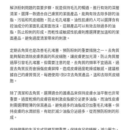
解決粉刺問題的首要步驟，就是保持毛孔的暢通，進行有效的深層
清潔。選擇一款適合自己膚質的潔面產品，能夠有效去除多餘的油
脂、污垢和死皮細胞，防止毛孔堵塞。油性肌膚的人可以選擇含有
控油成分的潔面乳或潔面泡沫，這類產品可以有效去除過多的油
脂，防止粉刺的形成。而乾性或敏感性肌膚則應選擇更加溫和的潔
面產品，避免過度清潔帶來的刺激。
定期去角質也是改善毛孔堵塞、預防粉刺的重要措施之一。去角質
能夠幫助清除皮膚表面的死皮細胞，讓皮膚更加光滑，防止角質層
過厚引發毛孔堵塞。但需要注意的是，去角質的頻率不宜過高，過
度去角質反而會損傷皮膚屏障，造成皮膚過度乾燥或敏感。建議根
據自己的膚質情況，每週使用1到2次去角質產品，溫和去除死皮細
胞。
除了清潔和去角質，選擇適合的護膚品來保持皮膚水油平衡也非常
重要。過度乾燥的皮膚容易刺激皮脂腺分泌更多油脂，而油性皮膚
則需選擇輕薄的保濕產品，避免過多的油脂成分加重毛孔堵塞。保
持皮膚的水潤狀態，有助於減少油脂分泌過多，從而預防粉刺的形
成。
保持健康的生活方式同樣至關重要。保持充足的睡眠、減少壓力、