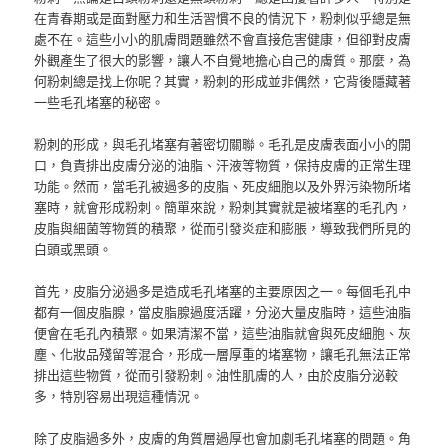
在青春期或是面對壓力和生活習慣不良的情況下，粉刺似乎總是無
處不在。這些小小的肌膚問題雖然不會直接危害健康，但卻對皮膚
外觀產生了很大的影響，讓人不自覺地擔心自己的膚質。那麼，為
何粉刺總是找上你呢？其實，粉刺的形成並非偶然，它背後隱藏著
一些毛孔堵塞的秘密。
粉刺的形成，與毛孔堵塞有著密切關聯。毛孔是皮膚表面小小的開
口，負責排出皮膚分泌的油脂、汗液等物質，保持皮膚的正常生理
功能。然而，當毛孔被過多的皮脂、死皮細胞以及外界污染物所堵
塞時，就會形成粉刺。簡單來說，粉刺其實就是被堵塞的毛孔內，
皮脂與細菌等物質的積聚，從而引發炎症和膨脹，導致我們所見的
白頭或黑頭。
首先，皮脂分泌過多是造成毛孔堵塞的主要原因之一。每個毛孔中
都有一個皮脂腺，當皮脂腺過度活躍，分泌大量皮脂時，這些油脂
便會在毛孔內積聚。如果清潔不當，這些油脂就會與死皮細胞、灰
塵、化妝品殘留等混合，形成一層厚重的堵塞物，讓毛孔無法正常
排出這些物質，從而引發粉刺。油性肌膚的人，由於皮脂分泌較
多，特別容易出現這種情況。
除了皮脂過多外，皮膚的角質層過厚也會加劇毛孔堵塞的問題。角