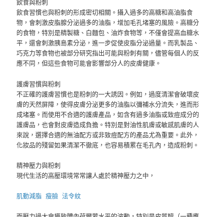
飲食與粉刺
飲食習慣也與粉刺的形成密切相關。攝入過多的高糖和高油脂食
物，會刺激皮脂腺分泌過多的油脂，增加毛孔堵塞的風險。高糖分
的食物，特別是精製糖、白麵包、油炸食物等，不僅會提高血糖水
平，還會刺激胰島素分泌，進一步促使皮脂分泌過量。而乳製品、
巧克力等食物也被部分研究指出可能與粉刺有關，儘管每個人的反
應不同，但這些食物可能會影響部分人的皮膚健康。
護膚習慣與粉刺
不正確的護膚習慣也是粉刺的一大誘因。例如，過度清潔會破壞皮
膚的天然屏障，使得皮膚分泌更多的油脂以彌補水分流失，進而形
成堵塞。而使用不合適的護膚產品，如含有過多油脂或致痘成分的
護膚品，也會對皮膚造成負擔。特別是對油性肌膚或敏感肌膚的人
來說，選擇合適的無油配方或非致痘配方的產品尤為重要。此外，
化妝品的殘留如果清潔不徹底，也容易積累在毛孔內，造成粉刺。
精神壓力與粉刺
現代生活的高壓環境常常讓人處於精神壓力之中，
肌動減脂
瘦臉
法令紋
而壓力過大會導致體內荷爾蒙水平的波動，特別是皮質醇（一種應