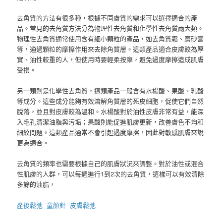
去角質的方法有很多種，根據不同膚質的需求可以選擇適合的產
品。常見的去角質方法分為物理性去角質和化學性去角質兩大類。
物理性去角質通常使用含有細小顆粒的產品，如去角質霜、磨砂膏
等，通過顆粒的摩擦作用來去除角質層。這類產品適合皮膚較為厚
實、油性較重的人，但使用時要輕柔按摩，避免過度摩擦造成肌膚
受損。
另一類則是化學性去角質，這類產品一般含有水楊酸、果酸、乳酸
等成分。這些成分能夠有效溶解角質層的死皮細胞，促使它們自然
脫落，並且對皮膚較為溫和。水楊酸對於油性皮膚非常有益，能深
入毛孔清潔油脂與污垢；果酸則能促進肌膚更新，改善膚色不均和
細紋問題。這類產品通常不會引起過度摩擦，因此對敏感肌膚來說
更為適合。
去角質的頻率也需要根據自己的肌膚狀況來調整。對於油性或混合
性肌膚的人群，可以每週進行1到2次的去角質，這樣可以有效清除
多餘的油脂，
產後鬆弛
童顏針
皮膚鬆弛