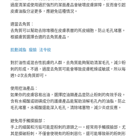
過度清潔或使用過於強烈的潔面產品會破壞皮膚屏障，反而會引起
皮膚油脂分泌更多，應避免這種情況。
適當去角質：
去角質可以幫助去除堆積在皮膚表層的死皮細胞，防止毛孔堵塞。
根據膚質選擇合適的去角質產品，
肌動減脂
瘦臉
法令紋
對於油性或混合性肌膚的人群，去角質能夠幫助清潔毛孔，減少粉
刺的形成。不過，過度去角質可能會導致皮膚乾燥或敏感，所以每
週1-2次去角質即可。
使用控油產品：
如果你的皮膚容易出油，選擇控油類產品是防止粉刺的有效手段。
含有水楊酸或硫磺成分的護膚產品能幫助溶解毛孔內的油脂，防止
毛孔堵塞。水楊酸還能深入毛孔，清除堵塞物，減少炎症反應。
避免用手觸摸臉部：
手上的細菌和污垢可能是粉刺的源頭之一。經常用手觸摸臉部，尤
其是摸破粉刺，不僅會使現有的粉刺惡化，還可能導致新的粉刺形