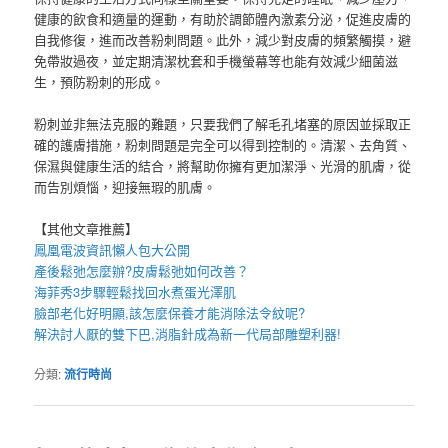
健康的飲食和適量的運動，有助於調節體內激素分泌，促進皮膚的
自我修復，進而改善粉刺問題。此外，減少對皮膚的頻繁觸摸，避
免帶妝過夜，並定期清潔枕套和手機螢幕等也能有效減少細菌滋
生，預防粉刺的形成。
粉刺並非無法克服的難題，只要我們了解毛孔堵塞的原因並採取正
確的護膚措施，粉刺問題是完全可以得到控制的。清潔、去角質、
保濕與健康生活的結合，將幫助你擁有更加潔淨、光滑的肌膚，從
而告別煩惱，迎接無瑕的肌膚。
【其他文章推薦】
鳳凰電波
資訊懶人包大公開
產後鬆弛
怎麼辦?
皮膚鬆弛
如何改善？
海菲秀
3步驟輕鬆找回水煮蛋光澤肌
臉部老化好明顯,該怎麼保養才能消除
法令紋
呢?
解決討人厭的雙下巴,
消脂針
成為新一代局部雕塑利器!
分類:
流行時尚