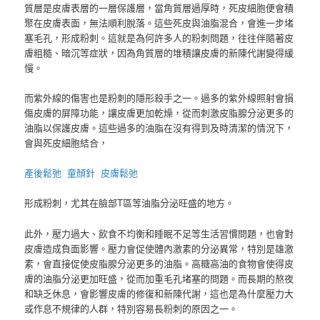
質層是皮膚表層的一層保護層，當角質層過厚時，死皮細胞便會積
聚在皮膚表面，無法順利脫落。這些死皮與油脂混合，會進一步堵
塞毛孔，形成粉刺。這就是為何許多人的粉刺問題，往往伴隨著皮
膚粗糙、暗沉等症狀，因為角質層的堆積讓皮膚的新陳代謝變得緩
慢。
而紫外線的傷害也是粉刺的隱形殺手之一。過多的紫外線照射會損
傷皮膚的屏障功能，讓皮膚更加乾燥，從而刺激皮脂腺分泌更多的
油脂以保護皮膚。這些過多的油脂在沒有得到及時清潔的情況下，
會與死皮細胞結合，
產後鬆弛
童顏針
皮膚鬆弛
形成粉刺，尤其在臉部T區等油脂分泌旺盛的地方。
此外，壓力過大、飲食不均衡和睡眠不足等生活習慣問題，也會對
皮膚造成負面影響。壓力會促使體內激素的分泌異常，特別是雄激
素，會直接促使皮脂腺分泌更多的油脂。高糖高油的食物會使得皮
膚的油脂分泌更加旺盛，從而加重毛孔堵塞的問題。而長期的熬夜
和缺乏休息，會影響皮膚的修復和新陳代謝，這也是為什麼壓力大
或作息不規律的人群，特別容易長粉刺的原因之一。