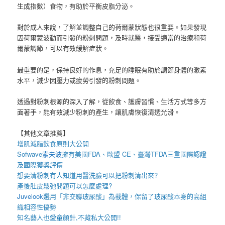
生成指數）食物，有助於平衡皮脂分泌。
對於成人來說，了解並調整自己的荷爾蒙狀態也很重要。如果發現
因荷爾蒙波動而引發的粉刺問題，及時就醫，接受適當的治療和荷
爾蒙調節，可以有效緩解症狀。
最重要的是，保持良好的作息，充足的睡眠有助於調節身體的激素
水平，減少因壓力或疲勞引發的粉刺問題。
透過對粉刺根源的深入了解，從飲食、護膚習慣、生活方式等多方
面著手，能有效減少粉刺的產生，讓肌膚恢復清透光滑。
【其他文章推薦】
增肌減脂
飲食原則大公開
Sofwave
索夫波
擁有美國FDA、歐盟 CE、臺灣TFDA三重國際認證
及國際獲獎評價
想要
清粉刺
有人知道用
醫洗臉
可以把
粉刺
清出來?
產後
肚皮鬆弛
問題可以怎麼處理?
Juvelook
選用「非交聯玻尿酸」為載體，保留了玻尿酸本身的高組
織相容性優勢
知名藝人也愛
童顏針
,不藏私大公開!!