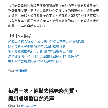
去除老廢角質的過程不僅能讓肌膚更加光滑透亮，還能改善肌膚的
整體健康狀況。適當的去角質能夠促進皮膚的新陳代謝，讓肌膚更
加細緻、光滑，並且改善膚色不均、毛孔粗大等問題。保持正確的
去角質頻率、選擇合適的產品，並做好後續的保養，能夠讓肌膚代
謝重生，展現自然的光彩。
【其他文章推薦】
女明星保養的新祕密,施打
美白針
改善六大皮膚暗沉問題!
找回青春緊緻小臉,
電波拉皮
施打經驗分享
懶人
瘦臉
激推睡前二步驟,讓你輕鬆擁有瓜子臉!
淚溝
顯疲憊老態，想知道該如何去除還你好氣色呢?
有效擊碎去斑,
皮秒
新技術喚醒年輕肌力
分類:
流行時尚
每週一次，輕鬆去除老廢角質，
讓肌膚煥發自然光澤
發佈日期:
2025-02-21