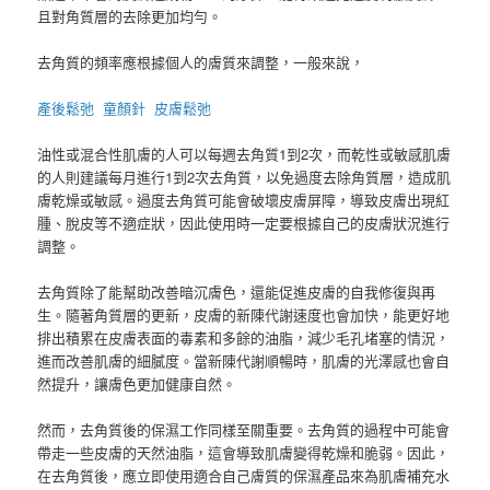
且對角質層的去除更加均勻。
去角質的頻率應根據個人的膚質來調整，一般來說，
產後鬆弛
童顏針
皮膚鬆弛
油性或混合性肌膚的人可以每週去角質1到2次，而乾性或敏感肌膚
的人則建議每月進行1到2次去角質，以免過度去除角質層，造成肌
膚乾燥或敏感。過度去角質可能會破壞皮膚屏障，導致皮膚出現紅
腫、脫皮等不適症狀，因此使用時一定要根據自己的皮膚狀況進行
調整。
去角質除了能幫助改善暗沉膚色，還能促進皮膚的自我修復與再
生。隨著角質層的更新，皮膚的新陳代謝速度也會加快，能更好地
排出積累在皮膚表面的毒素和多餘的油脂，減少毛孔堵塞的情況，
進而改善肌膚的細膩度。當新陳代謝順暢時，肌膚的光澤感也會自
然提升，讓膚色更加健康自然。
然而，去角質後的保濕工作同樣至關重要。去角質的過程中可能會
帶走一些皮膚的天然油脂，這會導致肌膚變得乾燥和脆弱。因此，
在去角質後，應立即使用適合自己膚質的保濕產品來為肌膚補充水