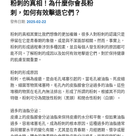
粉刺的真相！為什麼你會長粉
刺，如何有效擊退它們？
發佈日期:
2025-02-22
粉刺的真相其實比我們想像的更加複雜。很多人對粉刺的認識只是
停留在它是青春期的象徵，或是與不潔面部相關。然而，事實上，
粉刺的形成過程牽涉到多種因素，並且每個人發生粉刺的原因都可
能不同。了解粉刺的成因以及如何有效地擊退它們，對於保持健康
的肌膚至關重要。
粉刺的形成原因
粉刺，也稱為痤瘡，是由毛孔堵塞引起的。當毛孔被油脂、死皮細
胞、細菌等物質堵塞時，毛孔內的皮脂腺會分泌過多的油脂。這些
堆積的物質在毛孔內無法排出，形成了所謂的粉刺。根據其不同的
特徵，粉刺可分為開放性粉刺（黑頭）和閉合性粉刺（白頭）。
過多的油脂分泌：
皮膚上的皮脂腺會分泌油脂來保持皮膚的水分和平衡，但如果油脂
過多，容易堵塞毛孔，成為粉刺的根本原因。這種過多的油脂通常
與荷爾蒙水平的變化有關，尤其是在青春期、月經週期、懷孕或壓
力增大時，體內的激素變化會導致皮脂分泌增多，從而促發粉刺。