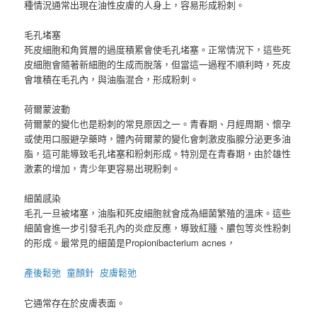
種情況通常出現在油性皮膚的人身上，容易形成粉刺。
毛孔堵塞
死皮細胞和角質層的過度積累會使毛孔堵塞。正常情況下，這些死
皮細胞會隨著新細胞的生成而脫落，但當這一過程不順利時，死皮
會堆積在毛孔內，與油脂混合，形成粉刺。
荷爾蒙波動
荷爾蒙的變化也是粉刺的常見原因之一。青春期、月經周期、懷孕
或使用口服避孕藥時，體內荷爾蒙的變化會刺激皮脂腺分泌更多油
脂，這可能導致毛孔堵塞和粉刺形成。特別是在青春期，由於雄性
激素的增加，青少年更容易出現粉刺。
細菌感染
毛孔一旦被堵塞，油脂和死皮細胞就會成為細菌繁殖的溫床。這些
細菌會進一步引發毛孔內的炎症反應，導致紅腫、膿包等炎性粉刺
的形成。最常見的細菌是Propionibacterium acnes，
產後鬆弛
童顏針
皮膚鬆弛
它通常存在於皮膚表面。