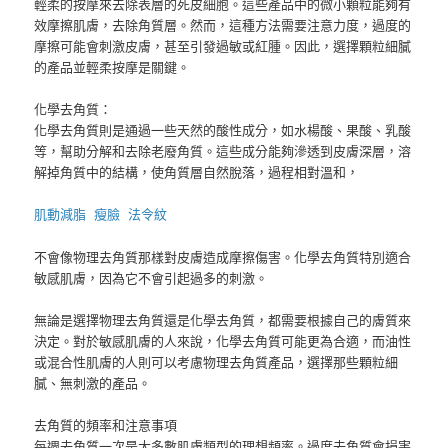
輕柔的按摩來去除表層的死皮細胞。這些產品中的微小顆粒能夠有
效摩擦肌膚，去除角質層。然而，這種方法需要注意力度，過度的
摩擦可能會刺激皮膚，甚至引發過敏或紅腫。因此，選擇顆粒細膩
的產品並輕柔按摩是關鍵。
化學去角質：
化學去角質則是通過一些天然的酸性成分，如水楊酸、果酸、乳酸
等，幫助分解和去除老廢角質。這些成分能夠滲透到皮膚深層，溶
解掉角質中的結構，使角質層自然脫落，過程相對溫和，
肌動減脂
瘦臉
法令紋
不會像物理去角質那樣對皮膚造成摩擦傷害。化學去角質特別適合
敏感肌膚，因為它不會引起過多的刺激。
無論是選擇物理去角質還是化學去角質，都需要根據自己的膚質來
決定。對於敏感肌膚的人來說，化學去角質可能更為合適，而油性
或混合性肌膚的人則可以考慮物理去角質產品，選擇那些顆粒細
膩、無刺激的產品。
去角質的頻率和注意事項
每週去角質一次是大多數肌膚類型的理想頻率。過度去角質會損害