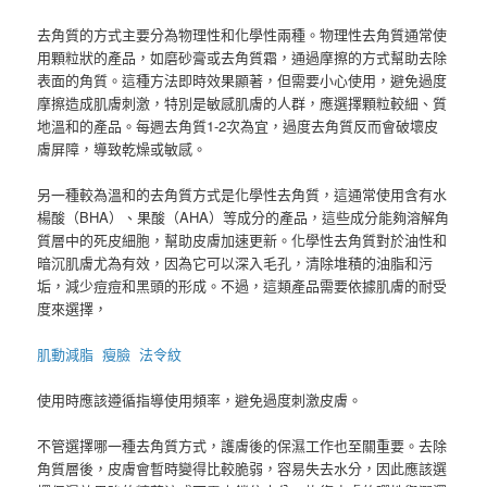
去角質的方式主要分為物理性和化學性兩種。物理性去角質通常使
用顆粒狀的產品，如磨砂膏或去角質霜，通過摩擦的方式幫助去除
表面的角質。這種方法即時效果顯著，但需要小心使用，避免過度
摩擦造成肌膚刺激，特別是敏感肌膚的人群，應選擇顆粒較細、質
地溫和的產品。每週去角質1-2次為宜，過度去角質反而會破壞皮
膚屏障，導致乾燥或敏感。
另一種較為溫和的去角質方式是化學性去角質，這通常使用含有水
楊酸（BHA）、果酸（AHA）等成分的產品，這些成分能夠溶解角
質層中的死皮細胞，幫助皮膚加速更新。化學性去角質對於油性和
暗沉肌膚尤為有效，因為它可以深入毛孔，清除堆積的油脂和污
垢，減少痘痘和黑頭的形成。不過，這類產品需要依據肌膚的耐受
度來選擇，
肌動減脂
瘦臉
法令紋
使用時應該遵循指導使用頻率，避免過度刺激皮膚。
不管選擇哪一種去角質方式，護膚後的保濕工作也至關重要。去除
角質層後，皮膚會暫時變得比較脆弱，容易失去水分，因此應該選