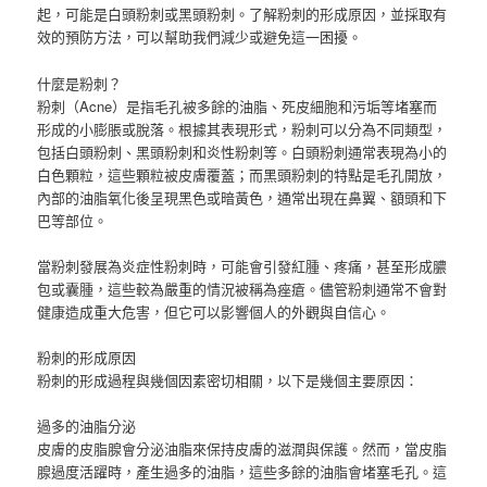
起，可能是白頭粉刺或黑頭粉刺。了解粉刺的形成原因，並採取有
效的預防方法，可以幫助我們減少或避免這一困擾。
什麼是粉刺？
粉刺（Acne）是指毛孔被多餘的油脂、死皮細胞和污垢等堵塞而
形成的小膨脹或脫落。根據其表現形式，粉刺可以分為不同類型，
包括白頭粉刺、黑頭粉刺和炎性粉刺等。白頭粉刺通常表現為小的
白色顆粒，這些顆粒被皮膚覆蓋；而黑頭粉刺的特點是毛孔開放，
內部的油脂氧化後呈現黑色或暗黃色，通常出現在鼻翼、額頭和下
巴等部位。
當粉刺發展為炎症性粉刺時，可能會引發紅腫、疼痛，甚至形成膿
包或囊腫，這些較為嚴重的情況被稱為痤瘡。儘管粉刺通常不會對
健康造成重大危害，但它可以影響個人的外觀與自信心。
粉刺的形成原因
粉刺的形成過程與幾個因素密切相關，以下是幾個主要原因：
過多的油脂分泌
皮膚的皮脂腺會分泌油脂來保持皮膚的滋潤與保護。然而，當皮脂
腺過度活躍時，產生過多的油脂，這些多餘的油脂會堵塞毛孔。這