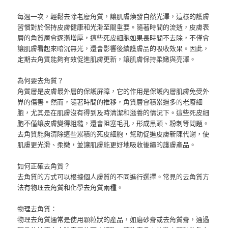
每週一次，輕鬆去除老廢角質，讓肌膚煥發自然光澤，這樣的護膚
習慣對於保持皮膚健康和光滑至關重要。隨著時間的流逝，皮膚表
層的角質層會逐漸增厚，這些死皮細胞如果長時間不去除，不僅會
讓肌膚看起來暗沉無光，還會影響後續護膚品的吸收效果。因此，
定期去角質能夠有效促進肌膚更新，讓肌膚保持柔嫩與亮澤。
為何要去角質？
角質層是皮膚最外層的保護屏障，它的作用是保護內層肌膚免受外
界的傷害。然而，隨著時間的推移，角質層會積累過多的老廢細
胞，尤其是在肌膚沒有得到及時清潔和滋養的情況下。這些死皮細
胞不僅讓皮膚變得粗糙，還會阻塞毛孔，形成黑頭、粉刺等問題。
去角質能夠清除這些累積的死皮細胞，幫助促進皮膚新陳代謝，使
肌膚更光滑、柔嫩，並讓肌膚能更好地吸收後續的護膚產品。
如何正確去角質？
去角質的方式可以根據個人膚質的不同進行選擇。常見的去角質方
法有物理去角質和化學去角質兩種。
物理去角質：
物理去角質通常是使用顆粒狀的產品，如磨砂膏或去角質膏，通過