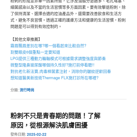
粉刺的形成並非單一因素所致，它涉及油脂分泌過多、毛孔堵塞、
細菌感染以及不當的生活習慣等多方面因素。要有效擊退粉刺，除
了保持清潔、選擇合適的控油產品外，還需要改善飲食和生活方
式，避免不良習慣。透過正確的護膚方法和健康的生活習慣，粉刺
問題是可以得到有效控制的。
【其他文章推薦】
霧眉
飄眉
差別在哪?哪一個看起來比較自然?
割雙眼皮6個重點一定要知道
LPG
提供三種動力輪軸模式可根據需求調整強度與節奏
微整型隆鼻
玻尿酸
哪個持久性好?施打前停看聽!!
對抗老化新法寶,
肉毒桿菌
素注射，消除你的皺紋逆齡回春
想知道醫美新技術
Thermage FLX
施打診所在哪裡?
分類:
流行時尚
粉刺不只是青春期的問題！了解
原因，從根源解決肌膚困擾
發佈日期:
2025-02-22