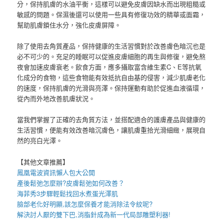
分，保持肌膚的水油平衡，這樣可以避免皮膚因缺水而出現粗糙或
敏感的問題。保濕後還可以使用一些具有修復功效的精華或面霜，
幫助肌膚鎖住水分，強化皮膚屏障。
除了使用去角質產品，保持健康的生活習慣對於改善膚色暗沉也是
必不可少的。充足的睡眠可以促進皮膚細胞的再生與修復，避免熬
夜會加速皮膚衰老。飲食方面，應多攝取富含維生素C、E等抗氧
化成分的食物，這些食物能有效抵抗自由基的侵害，減少肌膚老化
的速度，保持肌膚的光滑與亮澤。保持運動有助於促進血液循環，
從內而外地改善肌膚狀況。
當我們掌握了正確的去角質方法，並搭配適合的護膚產品與健康的
生活習慣，便能有效改善暗沉膚色，讓肌膚重拾光滑細緻，展現自
然的亮白光澤。
【其他文章推薦】
鳳凰電波
資訊懶人包大公開
產後鬆弛
怎麼辦?
皮膚鬆弛
如何改善？
海菲秀
3步驟輕鬆找回水煮蛋光澤肌
臉部老化好明顯,該怎麼保養才能消除
法令紋
呢?
解決討人厭的雙下巴,
消脂針
成為新一代局部雕塑利器!