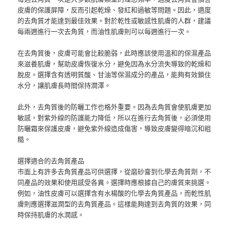
皮膚的保護屏障，反而引起乾燥、發紅和過敏等問題。因此，適度
的去角質才能達到最佳效果。對於乾性或敏感性肌膚的人群，建議
每兩週進行一次去角質，而油性肌膚則可以每週進行一次。
在去角質後，皮膚可能會比較脆弱，此時應該使用溫和的保濕產品
來滋養肌膚，幫助皮膚恢復水分，避免因為水分流失導致的乾燥和
脫皮。選擇含有透明質酸、甘油等保濕成分的產品，能夠有效鎖住
水分，讓肌膚長時間保持潤澤。
此外，去角質後的防曬工作也格外重要。因為去角質會使肌膚更加
敏感，對紫外線的防護能力降低，所以在進行去角質後，必須使用
防曬霜來保護皮膚，避免紫外線造成傷害，導致皮膚變得暗沉和粗
糙。
選擇適合的去角質產品
市面上有許多去角質產品可供選擇，從磨砂膏到化學去角質劑，不
同產品的效果和使用感受各異。選擇時應根據自己的膚質來挑選。
例如，油性皮膚可以選擇含有水楊酸的化學去角質產品，而乾性肌
膚則應選擇滋潤型的去角質產品。這樣能夠達到去角質的效果，同
時保持肌膚的水潤感。