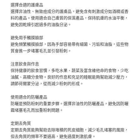
選擇合適的護膚品
選擇非油性、無致痘成分的護膚品，避免含有刺激成分如酒精或香
料的產品。使用適合自己膚質的保濕產品，保持肌膚的水油平衡，
避免因乾燥引起過多的油脂分泌。
避免用手觸摸臉部
避免頻繁觸摸臉部，因為手部容易帶有細菌、污垢和油脂，這些物
質會進一步堵塞毛孔並引發粉刺。
注意飲食與作息
保持健康的飲食習慣，多吃水果、蔬菜及富含維他命的食物，少吃
油膩、高糖分食物。良好的作息和充足的睡眠能夠幫助減少壓力，
調節荷爾蒙分泌，從而減少粉刺的形成。
使用適合的防曬產品
防曬是預防粉刺的重要步驟。選擇非油性的防曬產品，避免因防曬
霜堵塞毛孔而加重粉刺問題。
定期去角質
定期去角質能夠幫助去除堆積的死皮細胞，減少毛孔堵塞的風險，
但去角質的頻率不要過高，避免過度刺激肌膚。