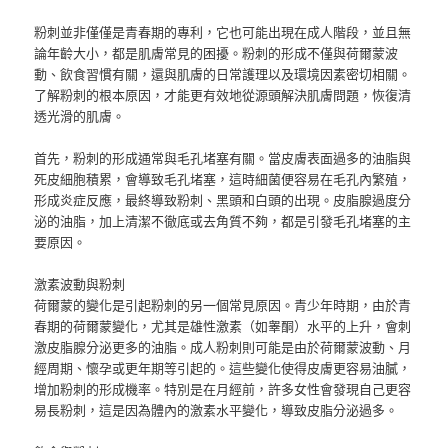
粉刺並非僅僅是青春期的專利，它也可能出現在成人階段，並且無
論年齡大小，都是肌膚常見的困擾。粉刺的形成不僅與荷爾蒙波
動、飲食習慣有關，還與肌膚的日常護理以及環境因素密切相關。
了解粉刺的根本原因，才能更有效地從源頭解決肌膚問題，恢復清
透光滑的肌膚。
首先，粉刺的形成通常與毛孔堵塞有關。當皮膚表面過多的油脂與
死皮細胞積累，會導致毛孔堵塞，這時細菌便容易在毛孔內繁殖，
形成炎症反應，最終導致粉刺、黑頭和白頭的出現。皮脂腺過度分
泌的油脂，加上清潔不徹底或去角質不夠，都是引發毛孔堵塞的主
要原因。
激素波動與粉刺
荷爾蒙的變化是引起粉刺的另一個常見原因。青少年時期，由於青
春期的荷爾蒙變化，尤其是雄性激素（如睾酮）水平的上升，會刺
激皮脂腺分泌更多的油脂。成人粉刺則可能是由於荷爾蒙波動、月
經周期、懷孕或更年期等引起的。這些變化使得皮膚更容易油膩，
增加粉刺的形成機率。特別是在月經前，許多女性會發現自己更容
易長粉刺，這是因為體內的激素水平變化，導致皮脂分泌過多。