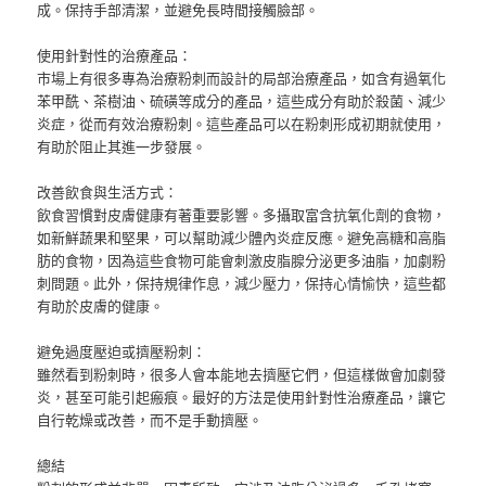
成。保持手部清潔，並避免長時間接觸臉部。
使用針對性的治療產品：
市場上有很多專為治療粉刺而設計的局部治療產品，如含有過氧化
苯甲酰、茶樹油、硫磺等成分的產品，這些成分有助於殺菌、減少
炎症，從而有效治療粉刺。這些產品可以在粉刺形成初期就使用，
有助於阻止其進一步發展。
改善飲食與生活方式：
飲食習慣對皮膚健康有著重要影響。多攝取富含抗氧化劑的食物，
如新鮮蔬果和堅果，可以幫助減少體內炎症反應。避免高糖和高脂
肪的食物，因為這些食物可能會刺激皮脂腺分泌更多油脂，加劇粉
刺問題。此外，保持規律作息，減少壓力，保持心情愉快，這些都
有助於皮膚的健康。
避免過度壓迫或擠壓粉刺：
雖然看到粉刺時，很多人會本能地去擠壓它們，但這樣做會加劇發
炎，甚至可能引起瘢痕。最好的方法是使用針對性治療產品，讓它
自行乾燥或改善，而不是手動擠壓。
總結