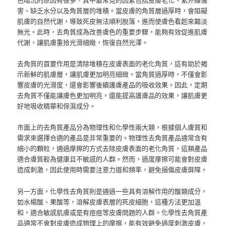
害、缺乏水分以及角質層的堆積。當皮膚的角質層過厚時，會阻礙
肌膚的自然代謝，導致死皮無法順利脫落，進而使膚色看起來黯淡
無光。此時，去角質成為改善膚色的重要步驟，能夠有效促進肌膚
代謝，讓肌膚重拾光滑細緻，恢復自然光澤。
去角質的首要作用是清除堆積在皮膚表面的老化角質，這有助於揭
示新鮮的肌膚層，讓肌膚更加明亮細緻。當角質過厚時，不僅會影
響皮膚的光滑度，還會影響後續護膚產品的吸收效果。因此，定期
去角質不僅能讓膚色更加明亮，還能提高護膚品的效果，讓肌膚更
好地吸收精華和保濕成分。
市面上的去角質產品分為物理性和化學性兩大類，根據個人膚質和
需求來選擇合適的產品是非常重要的。物理性去角質產品通常含有
細小的顆粒，通過摩擦的方式去除皮膚表面的老化角質，這類產品
適合膚質較為健康且不敏感的人群。然而，過度摩擦可能會對皮膚
造成刺激，因此使用時需要注意力道和頻率，避免損傷皮膚屏障。
另一方面，化學性去角質則是通過一些具有溶解作用的酸類成分，
如水楊酸、果酸等，溶解皮膚表層的死皮細胞，這種方法更加溫
和，適合敏感肌膚或是有痘痘等皮膚問題的人群。化學性去角質產
品通常不會對皮膚造成物理上的摩擦，能有效避免過度刺激皮膚，