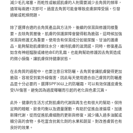
減少毛孔堵塞。而乾性或敏感肌膚的人則需要減少去角質的頻率，
通常每兩週1次即可。過度去角質可能會導致皮膚屏障受損，引發
過敏或乾燥問題。
除了選擇合適的去角質產品與方法外，後續的保濕與修護同樣重
要。去除角質層後，肌膚的保護屏障會變得較為脆弱，這時候加強
保濕與修護尤為重要。使用含有保濕成分如玻尿酸、甘油的護膚
品，能夠幫助肌膚鎖住水分，維持肌膚的滋潤感。同時，修復產品
如含有神經醯胺或維他命E的乳霜，也能夠幫助修護因去角質造成
的微小損傷，讓肌膚保持健康狀態。
在去角質的過程中，也要注意日常防曬。去角質會讓肌膚變得更加
脆弱，容易受到紫外線傷害，因此每天使用適合自己膚質的防曬產
品是十分必要的。選擇SPF30以上的防曬霜，可以有效保護皮膚免
受UV傷害，避免因為過度曝曬而引起的老化與色素沉澱。
此外，健康的生活方式對肌膚的代謝與再生也有很大的幫助。保持
足夠的睡眠、飲食均衡以及適量運動，有助於促進血液循環，加速
新陳代謝，從而促進肌膚細胞的更新與修復。減少攝入過多油膩或
糖分高的食物，多吃富含抗氧化劑的水果和蔬菜，對改善膚質也有
良好的效果。