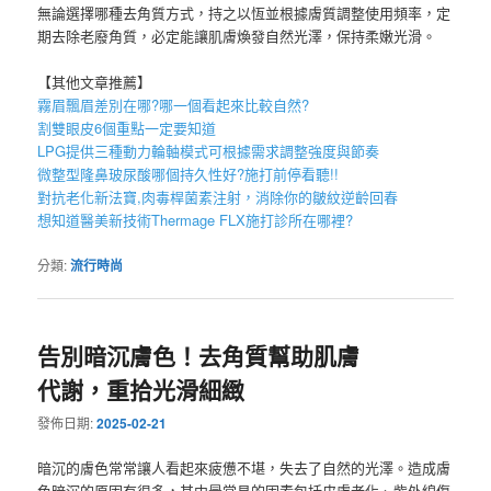
無論選擇哪種去角質方式，持之以恆並根據膚質調整使用頻率，定
期去除老廢角質，必定能讓肌膚煥發自然光澤，保持柔嫩光滑。
【其他文章推薦】
霧眉
飄眉
差別在哪?哪一個看起來比較自然?
割雙眼皮6個重點一定要知道
LPG
提供三種動力輪軸模式可根據需求調整強度與節奏
微整型隆鼻
玻尿酸
哪個持久性好?施打前停看聽!!
對抗老化新法寶,
肉毒桿菌
素注射，消除你的皺紋逆齡回春
想知道醫美新技術
Thermage FLX
施打診所在哪裡?
分類:
流行時尚
告別暗沉膚色！去角質幫助肌膚
代謝，重拾光滑細緻
發佈日期:
2025-02-21
暗沉的膚色常常讓人看起來疲憊不堪，失去了自然的光澤。造成膚
色暗沉的原因有很多，其中最常見的因素包括皮膚老化、紫外線傷